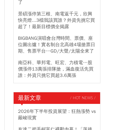
了
景碩漲停第三根、南電返千元，欣興
快亮燈...3檔我該買誰？外資先挑它買
超了！最新目標價全揭露
BIGBANG演唱會台灣時間、票價、座
位圖出爐！實名制台北高雄4場搶票日
期、售票平台…GD/大聲/太陽全來了
南亞科、華邦電、旺宏、力積電…股
價漲停13萬張排隊搶，滿血復活先買
誰：外資只挑它買超3.6萬張
最新文章
/ HOT NEWS /
2026年下半年投資展望：狂熱漲勢 vs
嚴峻現實
友達二把手柯富仁裸辭內幕！「落後