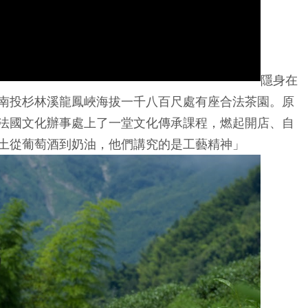
隱身在
南投杉林溪龍鳳峽海拔一千八百尺處有座合法茶園。原
法國文化辦事處上了一堂文化傳承課程，燃起開店、自
土從葡萄酒到奶油，他們講究的是工藝精神」