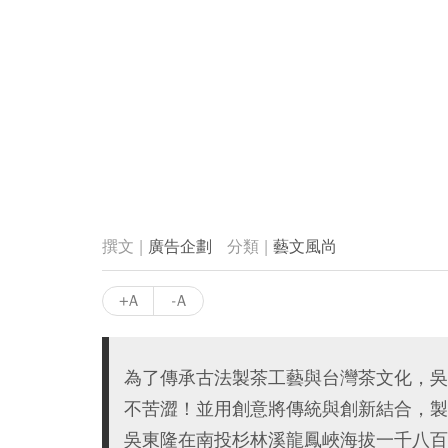
廣告企劃
藝文風尚
+A
-A
為了傳承古法製茶工藝與台灣茶文化，吳
不苦澀！並用創意將傳統與創新結合，製
吳東隆在南投杉林溪龍鳳峽海拔一千八百