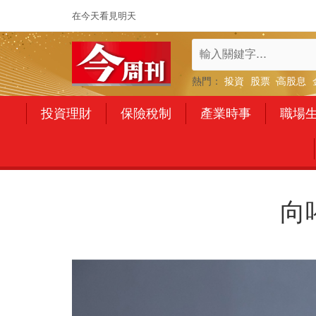
在今天看見明天
熱門：
投資
股票
高股息
投資理財
保險稅制
產業時事
職場
向