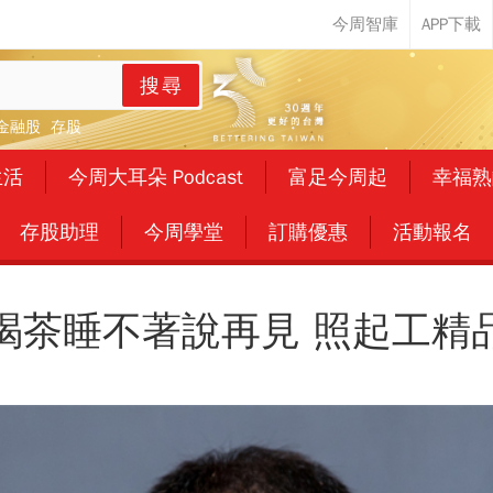
搜尋
金融股
存股
生活
今周大耳朵 Podcast
富足今周起
幸福熟
存股助理
今周學堂
訂購優惠
活動報名
喝茶睡不著說再見 照起工精