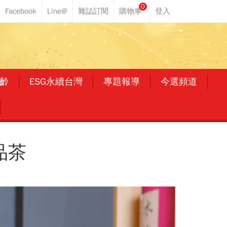
0
齡
ESG永續台灣
專題報導
今選頻道
品茶