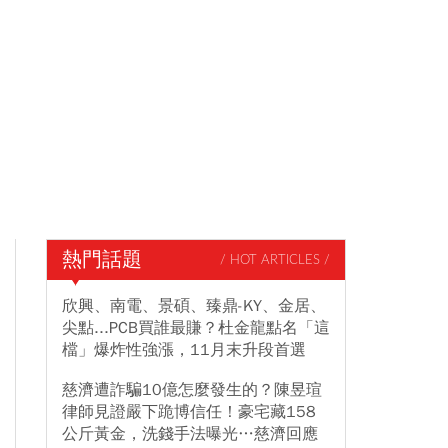
熱門話題
/ HOT ARTICLES /
欣興、南電、景碩、臻鼎-KY、金居、
尖點...PCB買誰最賺？杜金龍點名「這
檔」爆炸性強漲，11月末升段首選
慈濟遭詐騙10億怎麼發生的？陳昱瑄
律師見證嚴下跪博信任！豪宅藏158
公斤黃金，洗錢手法曝光…慈濟回應