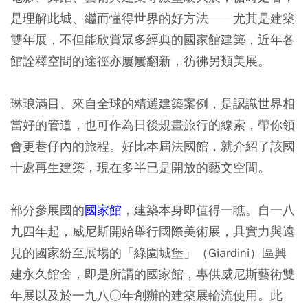
是理解此城、繼而懂得世界的好方法——尤其是建築
雙年展，不但能欣賞眾多經典的國家館建築，近年各
館詮釋空間的途徑亦屢屢翻新，彷彿另類美展。
琳琅滿目、來自全球的精選建築案例，是認識世界相
當好的管道，也可作為日後規畫旅行的線索，帶你領
會更巷仔內的旅程。好比本屆法國館，就介紹了該國
十處再生建築，現在多半已是開放的藝文空間。
部分參展國的
國家館
，建築本身即值得一瞧。自一八
九四年起，威尼斯開始舉行國際美術展，具實力與遠
見的國家紛至展場的「綠園城堡」（Giardini）區興
建永久館舍，即是所謂的國家館，專供威尼斯藝術雙
年展以及於一九八○年創辦的建築展輪流使用。此