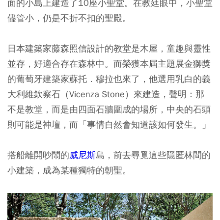
面的小島上建造了10座小聖堂。在教廷眼中，小聖堂
儘管小，仍是不折不扣的聖殿。
日本建築家藤森照信設計的教堂是木屋，童趣與靈性
並存，好適合存在森林中。而榮獲本屆主題展金獅獎
的葡萄牙建築家蘇托．穆拉也來了，他選用乳白的義
大利維欽察石（Vicenza Stone）來建造，聲明：那
不是教堂，而是由四面石牆圍成的場所，中央的石頭
則可能是神壇，而「事情自然會知道該如何發生。」
搭船離開吵鬧的
威尼斯
島，前去尋覓這些隱匿林間的
小建築，成為某種獨特的朝聖。