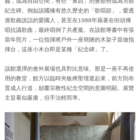
義，成為自由空間，有些「東西」則會順勢成為另類
紀念碑。例如該國擁有悠久歷史的「歌唱節」，愛透
過歌曲說話的愛國人，甚至在1988年藉著在街頭傳
唱抗議歌曲，最終唱倒了共產黨。在該館專書中有張
當年照片，一位指揮將戶外一座簡陋的木架子當做指
揮台，這座小木台即是某種「紀念碑」了。
該館選擇的會外展場也具對比意味。那是一座不再使
用的教堂，館方以臨時夾板將聖壇遮起來，前方則布
置成人行道，顛覆宗教性紀念空間的意圖明顯。展覽
主旨看似嚴肅，但手法輕而準。