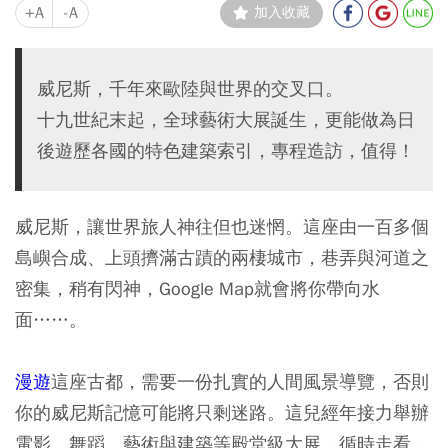
+A
-A
加入收藏
威尼斯，千年來歐陸與世界的交叉口。
十九世紀末起，全球藝術大展誕生，更能做為日
後遊歷各國的特色建築索引，專程造訪，值得！
威尼斯
，讓世界旅人神往但也迷惘。這座由一百多個
島嶼合成、上頭擠滿古蹟的兩棲城市，巷弄與河道之
密集，稍有閃神，Google Map就會將你帶向水
面……。
漫遊
這座
古都
，需要一份扎實的人間風景導覽，否則
你的威尼斯記憶可能將只剩迷路。這兒經年接力舉辦
電影、舞蹈、藝術與建築等殿堂級大展，循時走看，