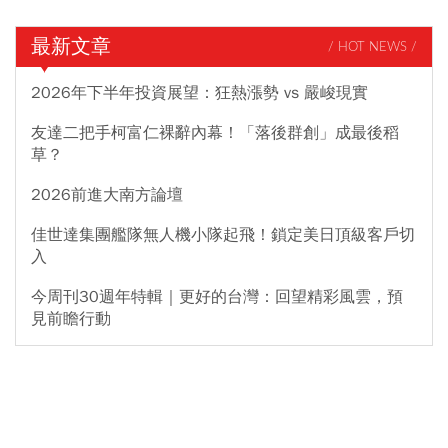
最新文章
/ HOT NEWS /
2026年下半年投資展望：狂熱漲勢 vs 嚴峻現實
友達二把手柯富仁裸辭內幕！「落後群創」成最後稻
草？
2026前進大南方論壇
佳世達集團艦隊無人機小隊起飛！鎖定美日頂級客戶切
入
今周刊30週年特輯｜更好的台灣：回望精彩風雲，預
見前瞻行動