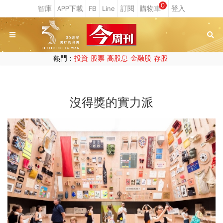
0
熱門：
投資
股票
高股息
金融股
存股
沒得獎的實力派