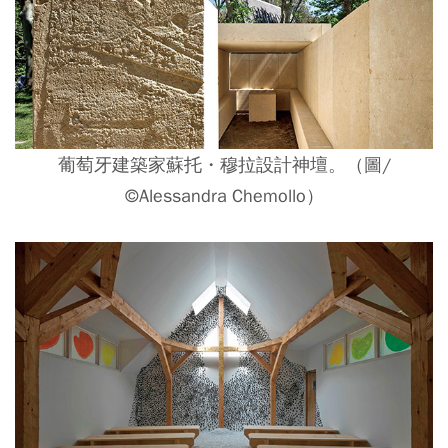
葡萄牙建築家蘇托・穆拉設計神壇。（圖/
©Alessandra Chemollo）