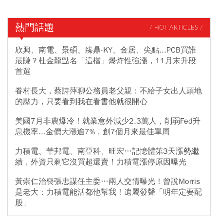
熱門話題
/ HOT ARTICLES /
欣興、南電、景碩、臻鼎-KY、金居、尖點...PCB買誰
最賺？杜金龍點名「這檔」爆炸性強漲，11月末升段
首選
眷村長大，蔡詩萍聊公務員老父親：不給子女出人頭地
的壓力，只要看到我在看書他就很開心
美國7月非農爆冷！就業意外減少2.3萬人，削弱Fed升
息機率...金價大漲逾7%，創7個月來最佳單周
力積電、華邦電、南亞科、旺宏…記憶體第3天漲勢繼
續，外資只剩它沒買超還賣！力積電漲停原因曝光
黃崇仁治喪張忠謀任主委…兩人交情曝光！曾說Morris
是老大：力積電能活都他幫我！遺屬發聲「明年定要配
股」