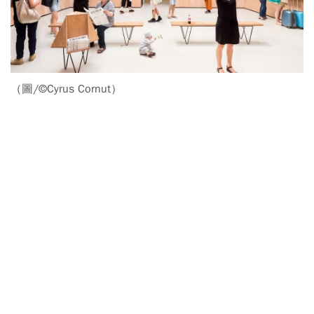
（圖/©Cyrus Cornut）