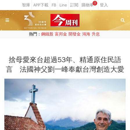
0
熱門：
鋼鐵股
富邦金
開發金
鴻海
升息
捨母愛來台超過53年、精通原住民語
言 法國神父劉一峰奉獻台灣創造大愛