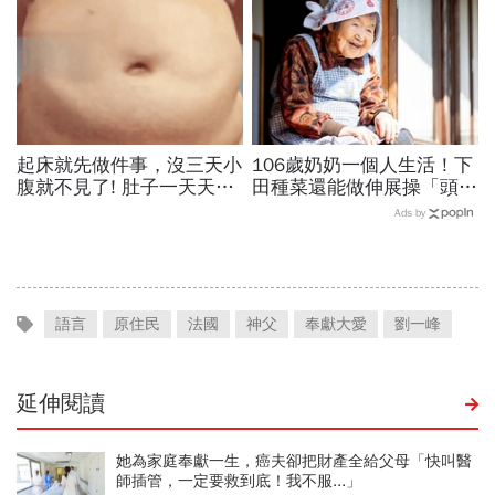
起床就先做件事，沒三天小
106歲奶奶一個人生活！下
腹就不見了! 肚子一天天變
田種菜還能做伸展操「頭貼
小！
腿」...公開8個健康長壽秘
Ads by
訣：每天早餐都喝「這1碗
湯」
語言
原住民
法國
神父
奉獻大愛
劉一峰
延伸閱讀
她為家庭奉獻一生，癌夫卻把財產全給父母「快叫醫
師插管，一定要救到底！我不服...」