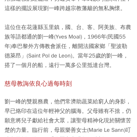
這樣的擺設展現劉一峰跨越宗教藩籬的無私胸懷。
這位住在花蓮縣玉里鎮，國、台、客、阿美族、布農
族等語都通的劉一峰(Yves Moal)，1966年(民國55
年)奉巴黎外方傳教會派任，離開法國家鄉「聖波勒
德萊昂」(Saint Pol de Leon)。當年25歲的劉一峰，
搭了一個月的船，遠行一萬多公里抵達台灣。
慈母教誨依良心過每時刻
劉一峰的雙親務農，他們常濟助蔬菜給窮人的身影，
早已烙印在這位年輕神父的腦海。父母雖有不捨，仍
願意將兒子獻給社會大眾，讓聖母精神化現於關懷苦
楚的力量。臨行前，母親樂善女士(Marie Le Sann)叮