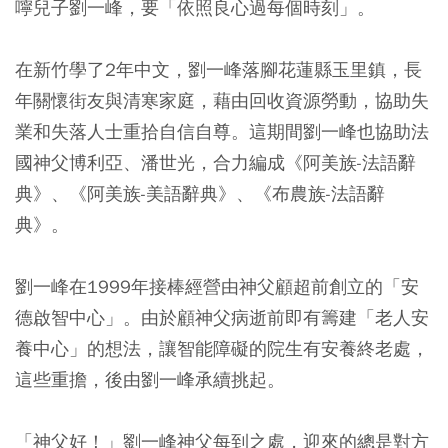
嚀兒子劉一峰，要「依照良心過每個時刻」。
在新竹學了2年中文，劉一峰落腳花蓮縣玉里鎮，長
年關懷街友與清寒家庭，藉由回收資源勞動，協助失
業和失落人士重拾自信自尊。這期間劉一峰也協助法
國神父博利亞、潘世光，合力編成《阿美族-法語辭
典》、《阿美族-美語辭典》、《布農族-法語辭
典》。
劉一峰在1999年接棒經營由神父顧超前創立的「安
德啟智中心」。由於顧神父病逝前即有籌建「老人安
養中心」的想法，讓智能障礙的院生有安養終老處，
這些重擔，後由劉一峰承續挑起。
「神父好！」劉一峰神父每到之處，迎來的總是對方