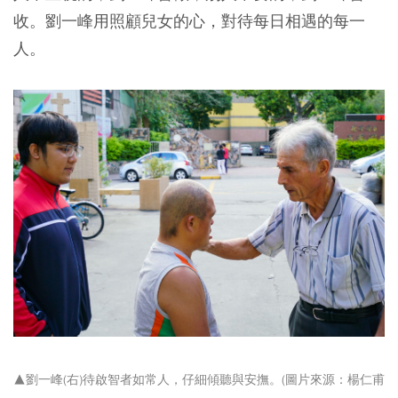
收。劉一峰用照顧兒女的心，對待每日相遇的每一
人。
▲劉一峰(右)待啟智者如常人，仔細傾聽與安撫。(圖片來源：楊仁甫