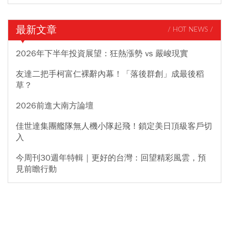
最新文章
/ HOT NEWS /
2026年下半年投資展望：狂熱漲勢 vs 嚴峻現實
友達二把手柯富仁裸辭內幕！「落後群創」成最後稻
草？
2026前進大南方論壇
佳世達集團艦隊無人機小隊起飛！鎖定美日頂級客戶切
入
今周刊30週年特輯｜更好的台灣：回望精彩風雲，預
見前瞻行動