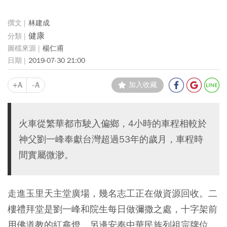
林建成
健康
楊仁甫
2019-07-30 21:00
+A
-A
加入收藏
火車從繁華都市駛入偏鄉，4小時的車程相較於
神父劉一峰奉獻台灣超過53年的歲月，車程時
間實屬微渺。
走進玉里天主堂廣場，幾名志工正在做資源回收。二
樓禮拜堂是劉一峰和院生每日做彌撒之處，十字架前
用佛道教的紅龕燈，另邊安奉中華民族列祖宗牌位，