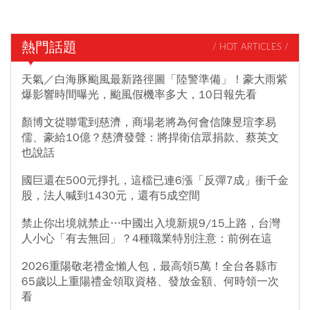
熱門話題
/ HOT ARTICLES /
天氣／白海豚颱風最新路徑圖「陸警準備」！豪大雨紫
爆影響時間曝光，颱風假機率多大，10日報先看
顏博文從聯電到慈濟，商場老將為何會信陳昱瑄李易
儒、豪給10億？慈濟發聲：將捍衛信眾捐款、蔡英文
也說話
國巨還在500元掙扎，這檔已連6漲「反彈7成」衝千金
股，法人喊到1430元，還有5成空間
禁止你出境就禁止…中國出入境新規9/15上路，台灣
人小心「有去無回」？4種職業特別注意：前例在這
2026重陽敬老禮金懶人包，最高領5萬！全台各縣市
65歲以上重陽禮金領取資格、發放金額、何時領一次
看