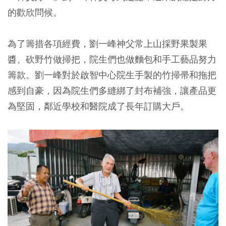
的歡欣問候。
為了籌措各項經費，劉一峰神父常上山採野果製果
醬、砍野竹做掃把，院生們也做麵包和手工藝品努力
籌款。劉一峰對於啟智中心院生手製的竹掃帚和拖把
感到自豪，因為院生們多縫綁了封布補強，讓產品更
為堅固，鄰近學校和醫院成了長年訂購大戶。