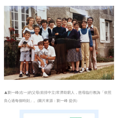
▲劉一峰(右一)的父母(前排中立)常濟助窮人，慈母臨行教誨「依照
良心過每個時刻」。(圖片來源：劉一峰 提供)