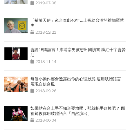
2019-07-08
「補臉天使」來台奉獻40年...上帝給台灣的禮物羅慧
夫
2018-12-21
會說15國語言！柬埔寨男孩想出國讀書 獲紅十字會贊
助
2018-11-14
每個小動作都會透露出你的心理狀態 運用肢體語言
展現自信台風
2018-09-26
如果站在台上手不知道要放哪，那就把手砍掉吧？ 郎
祖筠教你用肢體語言「自然演出」
2018-06-04