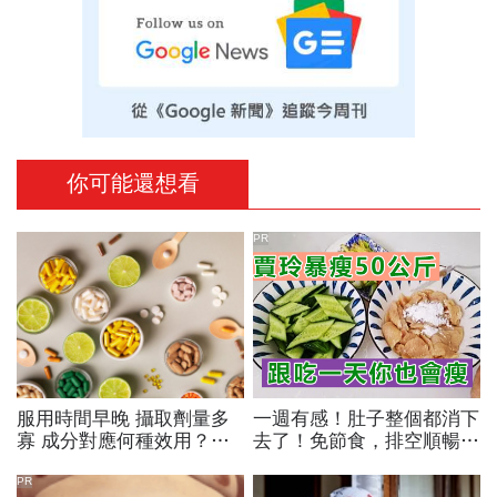
你可能還想看
PR
服用時間早晚 攝取劑量多
一週有感！肚子整個都消下
寡 成分對應何種效用？
去了！免節食，排空順暢就
專家也看花眼 保健品怎麼
夠
吃才對
PR