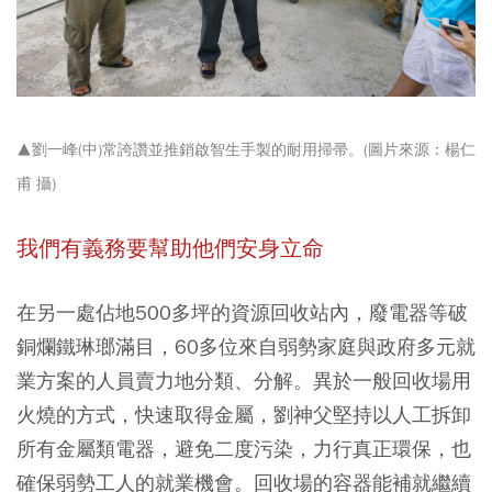
▲劉一峰(中)常誇讚並推銷啟智生手製的耐用掃帚。(圖片來源：楊仁
甫 攝)
我們有義務要幫助他們安身立命
在另一處佔地500多坪的資源回收站內，廢電器等破
銅爛鐵琳瑯滿目，60多位來自弱勢家庭與政府多元就
業方案的人員賣力地分類、分解。異於一般回收場用
火燒的方式，快速取得金屬，劉神父堅持以人工拆卸
所有金屬類電器，避免二度污染，力行真正環保，也
確保弱勢工人的就業機會。回收場的容器能補就繼續