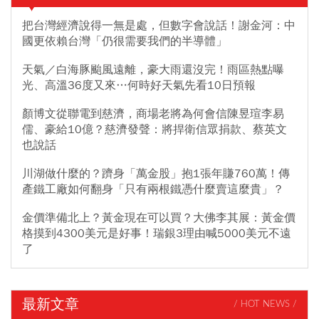
把台灣經濟說得一無是處，但數字會說話！謝金河：中
國更依賴台灣「仍很需要我們的半導體」
天氣／白海豚颱風遠離，豪大雨還沒完！雨區熱點曝
光、高溫36度又來…何時好天氣先看10日預報
顏博文從聯電到慈濟，商場老將為何會信陳昱瑄李易
儒、豪給10億？慈濟發聲：將捍衛信眾捐款、蔡英文
也說話
川湖做什麼的？躋身「萬金股」抱1張年賺760萬！傳
產鐵工廠如何翻身「只有兩根鐵憑什麼賣這麼貴」？
金價準備北上？黃金現在可以買？大佛李其展：黃金價
格摸到4300美元是好事！瑞銀3理由喊5000美元不遠
了
最新文章
/ HOT NEWS /