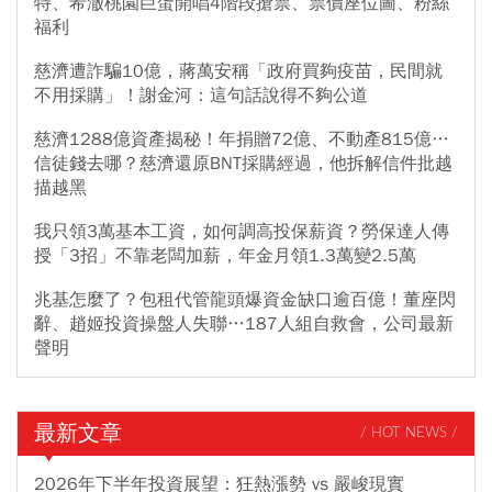
特、希澈桃園巨蛋開唱4階段搶票、票價座位圖、粉絲
福利
慈濟遭詐騙10億，蔣萬安稱「政府買夠疫苗，民間就
不用採購」！謝金河：這句話說得不夠公道
慈濟1288億資產揭秘！年捐贈72億、不動產815億…
信徒錢去哪？慈濟還原BNT採購經過，他拆解信件批越
描越黑
我只領3萬基本工資，如何調高投保薪資？勞保達人傳
授「3招」不靠老闆加薪，年金月領1.3萬變2.5萬
兆基怎麼了？包租代管龍頭爆資金缺口逾百億！董座閃
辭、趙姬投資操盤人失聯…187人組自救會，公司最新
聲明
最新文章
/ HOT NEWS /
2026年下半年投資展望：狂熱漲勢 vs 嚴峻現實