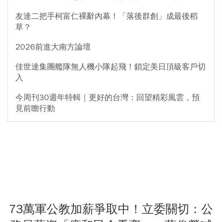
友達二把手柯富仁裸辭內幕！「落後群創」成最後稻
草？
2026前進大南方論壇
佳世達集團艦隊無人機小隊起飛！鎖定美日頂級客戶切
入
今周刊30週年特輯｜更好的台灣：回望精彩風雲，預
見前瞻行動
73萬軍公教加薪爭取中！立委關切：公