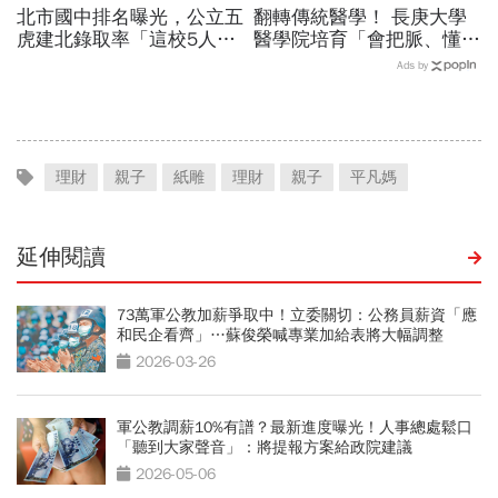
北市國中排名曝光，公立五
翻轉傳統醫學！ 長庚大學
虎建北錄取率「這校5人就
醫學院培育「會把脈、懂
1人考上」！前輩親揭亮麗
AI」的中西醫雙修醫師
Ads by
成績單背後的代價有多大
理財
親子
紙雕
理財
親子
平凡媽
延伸閱讀
73萬軍公教加薪爭取中！立委關切：公務員薪資「應
和民企看齊」…蘇俊榮喊專業加給表將大幅調整
2026-03-26
軍公教調薪10%有譜？最新進度曝光！人事總處鬆口
「聽到大家聲音」：將提報方案給政院建議
2026-05-06