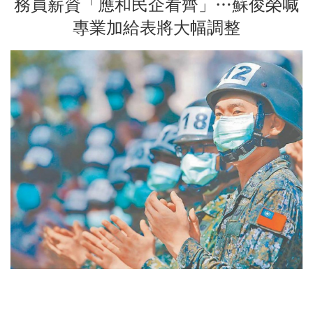
務員薪資「應和民企看齊」…蘇俊榮喊
專業加給表將大幅調整