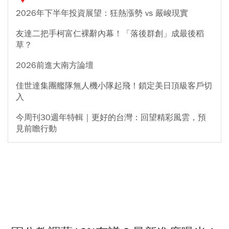
2026年下半年投資展望：狂熱漲勢 vs 嚴峻現實
友達二把手柯富仁裸辭內幕！「落後群創」成最後稻
草？
2026前進大南方論壇
佳世達集團艦隊無人機小隊起飛！鎖定美日頂級客戶切
入
今周刊30週年特輯｜更好的台灣：回望精彩風雲，預
見前瞻行動