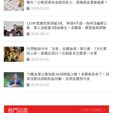
曝光！公務員退休金能領多少、退撫基金還會破產？
2026-02-02
115年度總預算突破3兆、舉債4千億⋯為何沒編軍公
教、軍人加薪案3理由曝光！卓榮泰：釋憲後再調整
2025-08-21
51勞動節今年「沒有」全國放假！軍公教、7大行業
得上班…算國定假日？出勤薪水怎麼算一次看
2025-05-01
73萬名軍公教加薪3%何時能入帳？卓榮泰宣布了！預
算沒辦法很順利如何解：先用這費用勻支
2025-04-22
熱門話題
/ HOT STORIES /