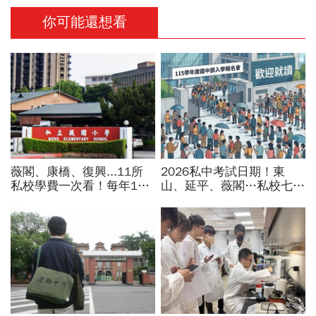
你可能還想看
薇閣、康橋、復興...11所
2026私中考試日期！東
私校學費一次看！每年100
山、延平、薇閣…私校七雄
萬值得嗎？專家教你如何籌
報名時間、科目、學費、說
出孩子教育費、還能兼存退
明會，私立國中公立國中怎
休金
麼選