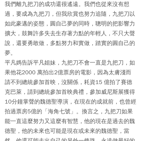
我們離九把刀的成功還很遙遠。我們也從來沒有想
過，要成為九把刀，但我欣賞也努力追隨，九把刀以
如此豪邁的姿態，圓自己夢的同時，聰明的把影響力
擴大，鼓舞許多失去生存著力點的年輕人，不只大聲
說，還要勇敢做，多點努力和實做，踏實的圓自己的
夢。
平凡媽告訴平凡姐妹，九把刀不會一直是九把刀，如
果他花2000 萬拍出2億票房的電影，因為太膚淺而
請不到總統參加首映，沒關係，耗資15 億拍了賽德
克巴萊，請到總統參加首映典禮，參加威尼斯展獲得
10分鐘掌聲的魏德聖導演，在現在的成就前，也曾經
拍過票房5億的「海角七號」。換言之，九把刀如果
能一直這麼努力又這麼有智慧，他的現在是過去的魏
德聖，他的未來也可能是現在或未來的魏德聖，當
然，他還可能走出自己的另外一條路，永遠做最好的