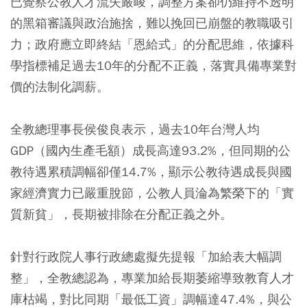
已覺察公教人才流失嚴峻，調整方案卻仍維持不透明
的黑箱審議與政治施捨，難以挽回已崩盤的教職吸引
力；政府應立即終結「恩給式」的分配思維，依據科
學指標補足過去10年的分配不正義，落實具備專業對
價的法制化調薪。
全教總理事長侯俊良表示，過去10年台灣人均
GDP（國內生產毛額）成長高達93.2%，但同期的公
教待遇累積調幅卻僅14.7%，顯示公教待遇成長與國
家經濟實力已嚴重脫節，公教人員淪為繁榮下的「實
質新貧」，長期被排除在分配正義之外。
針對行政院人事行政總處擬先提報「加給表大幅調
整」，全教總認為，專業加給長期萎縮導致教育人才
庫枯竭，對比同期「最低工資」調幅達47.4%，與公