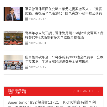
軍公教退休可回任公職？葉元之提案掀戰火，「雙薪
肥貓」要復活？民進黨批：國民黨對不起年輕公務員
2026-06-15
警察年改立院三讀，退休警月領7.6萬比常次還高！所
得替代率8成衝擊有多大？政院再提覆議
2025-04-01
藍白擬停砍年金，10年多撥補3600億全民買單！公教
年改未竟，半途而廢將讓退撫基金提前破產
2025-11-12
熱門話題
/ HOT ARTICLES /
Super Junior 83z演唱會11/21！KKTIX開賣時間？利