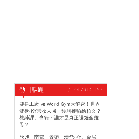
熱門話題
/ HOT ARTICLES /
健身工廠 vs World Gym大解密！世界
健身-KY營收大勝，獲利卻輸給柏文？
教練課、會籍…誰才是真正賺錢金雞
母？
欣興、南電、景碩、臻鼎-KY、金居、