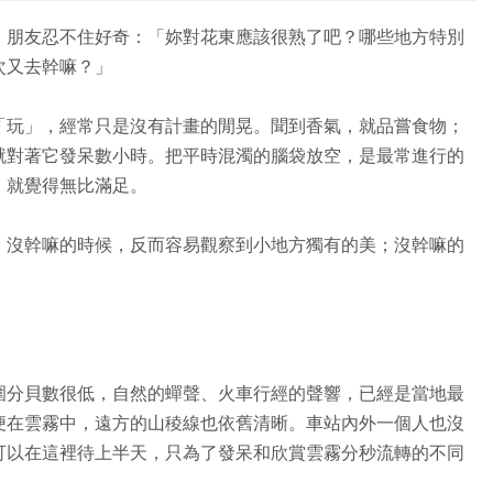
，朋友忍不住好奇：「妳對花東應該很熟了吧？哪些地方特別
次又去幹嘛？」
「玩」，經常只是沒有計畫的閒晃。聞到香氣，就品嘗食物；
就對著它發呆數小時。把平時混濁的腦袋放空，是最常進行的
，就覺得無比滿足。
。沒幹嘛的時候，反而容易觀察到小地方獨有的美；沒幹嘛的
圍分貝數很低，自然的蟬聲、火車行經的聲響，已經是當地最
便在雲霧中，遠方的山稜線也依舊清晰。車站內外一個人也沒
可以在這裡待上半天，只為了發呆和欣賞雲霧分秒流轉的不同