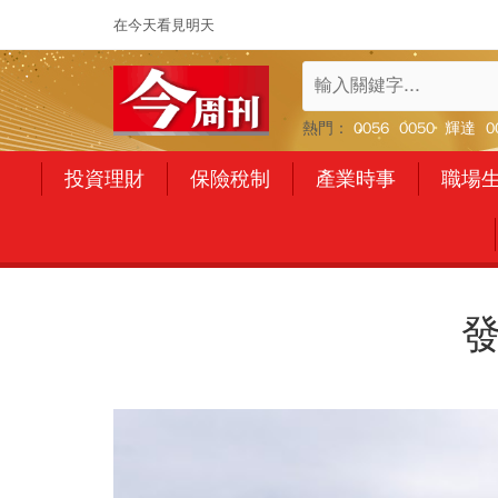
在今天看見明天
熱門：
0056
0050
輝達
0
投資理財
保險稅制
產業時事
職場