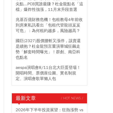
尖點...PCB買誰最賺？杜金龍點名「這
檔」爆炸性強漲，11月末升段首選
兆基百億財務危機！包租教母4年前收
到房東私訊看出「包租代管龍頭岌岌
可危」：為何租約越多，風險越高？
國巨(2327)股價腰斬又漲停，該賣還
是續抱？杜金龍預言重演華城狂飆走
勢「解套時間曝光」！群創、南亞科
也點名
aespa演唱會8/11台北大巨蛋登場！
開唱時間、票價座位圖、實名制規
定、演唱會歌單懶人包
最新文章
/ HOT NEWS /
2026年下半年投資展望：狂熱漲勢 vs