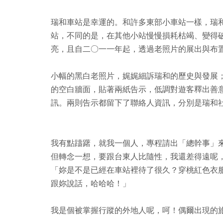
瑞和車站是幸運的。和許多東部小車站一樣，瑞
站，不同的是，在其他小站慢慢損耗枯竭、變得
亮，且自二○一一年起，透過老照片的展出與布
小幅的黑白老照片，娓娓細訴瑞和的歷史與發展
的空白牆面，貼著兩紙告示，低調對遊客釋出善
訊。兩則告示都留下了聯絡人資訊，分別是瑞和
我有點躊躇，就我一個人，專程請出「總幹事」
但轉念一想，要跟台東人比隨性，我還差得遠呢
「妳是不是已經在車站裡待了很久？穿桃紅色衣
跟妳說話，哈哈哈！」
我是個被掌握行蹤的外地人呢，呵！偶爾出現的