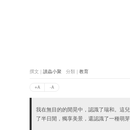
讀蟲小聚
教育
+A
-A
我在無目的的閒晃中，認識了瑞和。這兒
了半日閒，獨享美景，還認識了一種萌芽