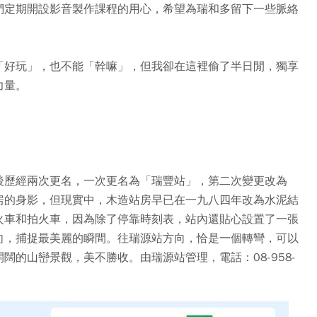
們定期開設影音製作課程的用心，希望為瑞和多留下一些脈絡
「好玩」，也不能「幹嘛」，但我卻在這裡偷了半日閒，獨享
力量。
後歷經兩次更名，一次更名為「瑞豐站」，第二次變更改為
房的身影，但現實中，木造站房早已在一九八四年改為水泥結
火車和拍火車，因為除了停靠時刻表，站內還貼心設置了一張
向，捕捉最美麗的瞬間。往瑞源站方向，恰是一個轉彎，可以
的山巒景觀，美不勝收。由瑞源站管理，電話：08-958-