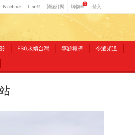
0
齡
ESG永續台灣
專題報導
今選頻道
站