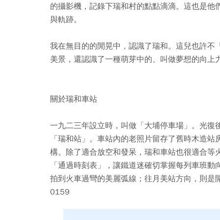
的攝影機，記錄下瑞和村的點點滴滴。這也是他
與軌跡。
我在無目的的閒晃中，認識了瑞和。這兒也許不
美景，還認識了一種萌芽中的、叫做夢想的向上
關於瑞和車站
一九二三年設立時，叫做「大埔停車場」。光復
「瑞和站」。車站內的老照片留存了舊時木造站
構。除了適合放空和發呆，瑞和車站也很適合等
「通過時刻表」，讓鐵道迷確切掌握每列車班動
拍到火車過彎的美麗弧線；往月美站方向，則是開闊
0159