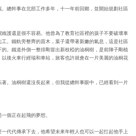
觀。總幹事在北部工作多年，十一年前回鄉，並開始規劃社區
潔維護還是很不容易。他曾為了教育社區裡的孩子不要破壞車
志工。鐵軌旁整齊的苗木，葉子還帶著新嫩的氣息，這是社區
下的。鐵道外側一整排剛冒出新枝椏的油桐樹，是前陣子剛植
，以後火車行經瑞和車站，旅客也許就會在一片美麗的油桐花
耘著。油桐樹還沒長起來，但我從總幹事眼中，已經看到一片
另一個正在起飛的夢想。
要一代代傳承下去，他希望未來年輕人也可以一起扛起他手上