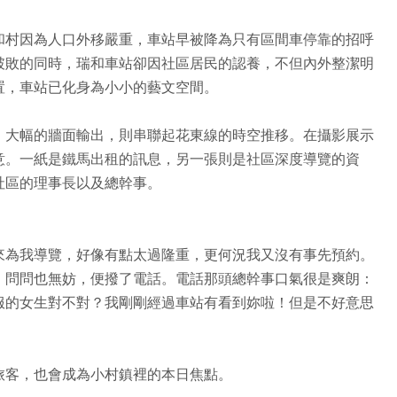
和村因為人口外移嚴重，車站早被降為只有區間車停靠的招呼
破敗的同時，瑞和車站卻因社區居民的認養，不但內外整潔明
置，車站已化身為小小的藝文空間。
；大幅的牆面輸出，則串聯起花東線的時空推移。在攝影展示
意。一紙是鐵馬出租的訊息，另一張則是社區深度導覽的資
社區的理事長以及總幹事。
來為我導覽，好像有點太過隆重，更何況我又沒有事先預約。
，問問也無妨，便撥了電話。電話那頭總幹事口氣很是爽朗：
服的女生對不對？我剛剛經過車站有看到妳啦！但是不好意思
旅客，也會成為小村鎮裡的本日焦點。