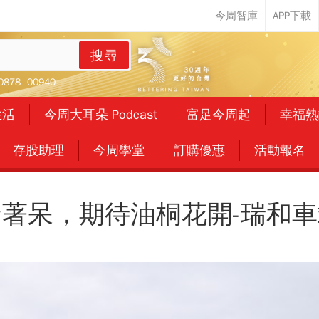
搜尋
0878
00940
生活
今周大耳朵 Podcast
富足今周起
幸福熟
存股助理
今周學堂
訂購優惠
活動報名
發著呆，期待油桐花開-瑞和車