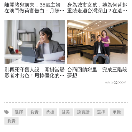
離開賭鬼前夫，35歲主婦
身為城市女孩，她為何背起
在澳門做荷官告白：月賺
重裝走遍台灣深山？在這座
20萬，我每天「見證」一
世界少見的高山島嶼，她找
夜暴富和傾家蕩產
到人生答案
別再死守舊人設，開掛當變
台商回饋鄉里 完成三階段
形者才出色！甩掉僵化的
夢想
「做自己」，用「隨機應
Ads by
變」解鎖職涯
選擇
負責
承擔
健美
說實話
選擇
承擔
負責