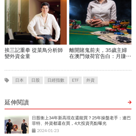
日本
日股
日經指數
ETF
外資
延伸閱讀
日股衝上34年新高現在還能買？25年操盤老手：連巴
菲特、外資都還在買，4大投資亮點曝光
2024-01-23