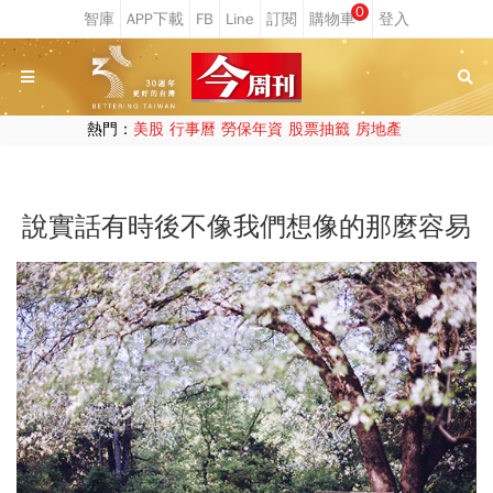
0
熱門：
美股
行事曆
勞保年資
股票抽籤
房地產
說實話有時後不像我們想像的那麼容易