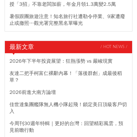
授「3招」不靠老闆加薪，年金月領1.3萬變2.5萬
暑假跟團旅遊注意！知名旅行社遭勒令停業、9家遭廢
止或撤照…觀光署完整黑名單曝光
最新文章
/ HOT NEWS /
2026年下半年投資展望：狂熱漲勢 vs 嚴峻現實
友達二把手柯富仁裸辭內幕！「落後群創」成最後稻
草？
2026前進大南方論壇
佳世達集團艦隊無人機小隊起飛！鎖定美日頂級客戶切
入
今周刊30週年特輯｜更好的台灣：回望精彩風雲，預
見前瞻行動