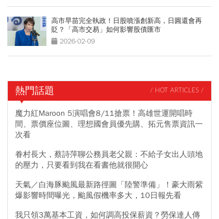
高市早苗完全執政！日股噴漲創新高，日圓還會再
貶？「高市交易」如何影響股債匯市
2026-02-09
熱門話題
/ HOT ARTICLES /
魔力紅Maroon 5演唱會8/11搶票！高雄世運開唱時
間、票價座位圖、理想國會員優先購、拓元售票資訊一
次看
眷村長大，蔡詩萍聊公務員老父親：不給子女出人頭地
的壓力，只要看到我在看書他就很開心
天氣／白海豚颱風最新路徑圖「陸警準備」！豪大雨紫
爆影響時間曝光，颱風假機率多大，10日報先看
我只領3萬基本工資，如何調高投保薪資？勞保達人傳