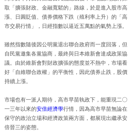
取「擴張財政、金融寬鬆的」路線，於是進入股市高
漲、日圓貶值、債券價格下跌（殖利率上升）的「高
市交易行情」，日經指數以逼近五萬點的氣勢上漲。
雖然指數隨後因公明黨退出聯合政府而一度回落，但
自民黨邀集各黨協商，最終與日本維新會達成政策協
議。由於維新會對財政擴張的態度並不熱中，市場看
好「自維聯合政權」的平衡性，因此債券止跌，股價
持續上漲。
市場也有一派人期待，高市早苗執政下，能重現二○
一三年以來的
安倍經濟學
行情，因為高市早苗無論在
保守的政治立場和經濟政策兩方面，都展現出繼承安
倍晉三的姿態。