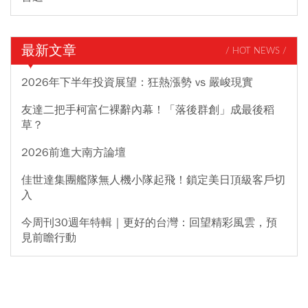
最新文章
/ HOT NEWS /
2026年下半年投資展望：狂熱漲勢 vs 嚴峻現實
友達二把手柯富仁裸辭內幕！「落後群創」成最後稻
草？
2026前進大南方論壇
佳世達集團艦隊無人機小隊起飛！鎖定美日頂級客戶切
入
今周刊30週年特輯｜更好的台灣：回望精彩風雲，預
見前瞻行動