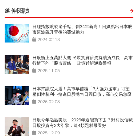
延伸閱讀
日經指數噴發逾千點、創34年新高！日媒點出日本股
市這波飆升背後的關鍵動力
2024-02-13
日股衝上五萬點大關 民眾實質薪資持續負成長 高市
行情下的「股市蕭條」 政策難解通膨警報
2025-11-05
日本眾議院大選！高市早苗獲「3大強力援軍」可望
壓倒性勝利…搶進日股拋售日圓日債，高市交易怎麼
走？
2026-02-08
日股今年漲贏美股，2026年還能買下去？野村投信喊
日股投資有2大引擎：這4類題材最看好
2025-12-09