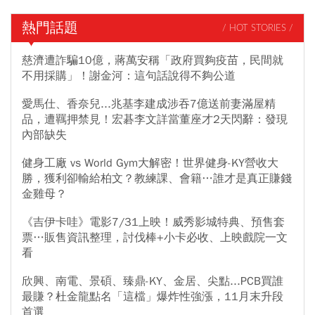
熱門話題
/ HOT STORIES /
慈濟遭詐騙10億，蔣萬安稱「政府買夠疫苗，民間就
不用採購」！謝金河：這句話說得不夠公道
愛馬仕、香奈兒...兆基李建成涉吞7億送前妻滿屋精
品，遭羈押禁見！宏碁李文詳當董座才2天閃辭：發現
內部缺失
健身工廠 vs World Gym大解密！世界健身-KY營收大
勝，獲利卻輸給柏文？教練課、會籍…誰才是真正賺錢
金雞母？
《吉伊卡哇》電影7/31上映！威秀影城特典、預售套
票…販售資訊整理，討伐棒+小卡必收、上映戲院一文
看
欣興、南電、景碩、臻鼎-KY、金居、尖點...PCB買誰
最賺？杜金龍點名「這檔」爆炸性強漲，11月末升段
首選