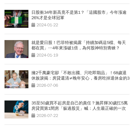
日股衝34年新高竟不是第1？「這國股市」今年漲逾
26%才是全球冠軍
2024-01-22
就是愛日股！巴菲特被揭露「持續加碼這5檔、每天
都在買」…4年來漲破1倍，為何股神特別青睞？
2024-01-19
擁2千萬豪宅卻「不敢出國、只吃即期品」！68歲退
休族淚揭：房貸還清≠晚年安心，養房吃掉退休金的3
大誤算
2026-07-06
35至50歲買不起房是自己的責任？施昇輝30歲扛5萬
房貸買第1間房「躲過股災」喊：人生最正確的一次
決定
2026-07-22