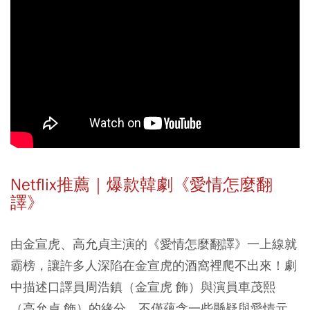
Netflix推薦｜爆款韓劇《愛情怎麼翻
譯》
由金宣虎、高允貞主演的《愛情怎麼翻譯》一上線就
霸榜，讓許多人深陷在金宣虎的酒窩裡爬不出來！劇
中描述口譯員周浩鎮（金宣虎 飾）與演員車茂熙
（高允貞 飾）的緣分，不僅蘊含一些懸疑與愛情元