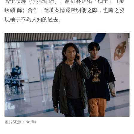
警李欣屏（李霈瑜 飾）、網紅林廷佑「柚子」（婁
峻碩 飾）合作，隨著案情逐漸明朗之際，也隨之發
現柚子不為人知的過去。
圖片來源：Netflix