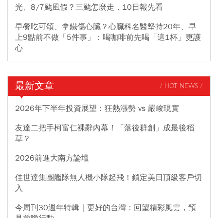
光、8/7颱風假？三颱怎麼走，10日報先看
早餐吃可頌、拿鐵傷心臟？心臟科名醫堅持20年、早
上9點前不做「5件事」：喝咖啡前先喝「這1杯」更護
心
最新文章
/ HOT NEWS /
2026年下半年投資展望：狂熱漲勢 vs 嚴峻現實
友達二把手柯富仁裸辭內幕！「落後群創」成最後稻
草？
2026前進大南方論壇
佳世達集團艦隊無人機小隊起飛！鎖定美日頂級客戶切
入
今周刊30週年特輯｜更好的台灣：回望精彩風雲，預