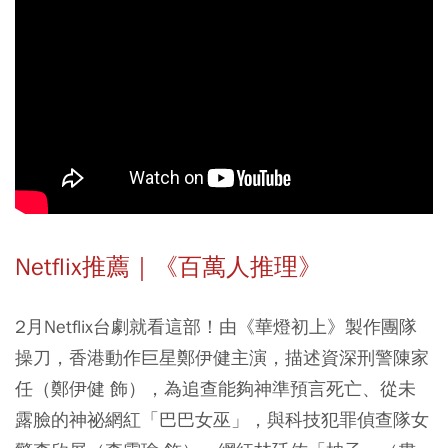
Netflix推薦｜《百萬人推理》
2月Netflix台劇就看這部！由《華燈初上》製作團隊
操刀，香港動作巨星鄭伊健主演，描述資深刑警陳家
任（鄭伊健 飾），為追查能夠神準預言死亡、從未
露臉的神祕網紅「巴巴女巫」，與科技犯罪偵查隊女