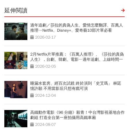
延伸閱讀
過年追劇／莎拉的真偽人生、愛情怎麼翻譯、百萬人
推理…Netflix、Disney+、愛奇藝10部片單必看
2026-02-17
2月Netflix片單推薦：《百萬人推理》、《莎拉的真偽
人生》，台劇、韓劇、電影…過年追劇、上線時間一
次看
2026-02-05
睡漏水套房、經百次試鏡 終於演到「史艾瑪」 林廷
憶許願 不用當影后只想有戲可演
2024-12-04
高鐵動作電影《96 分鐘》殺青！中台灣影視基地合作
劇組 打造全台第一座拍攝用高鐵車廂
2024-08-07