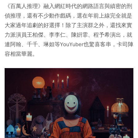
《百萬人推理》融入網紅時代的網路語言與縝密的刑
偵推理，還有不少動作戲碼，選在年前上線完全就是
大家過年追劇的好選擇！除了主演群之外，還找來實
力派演員王柏傑
、
李李仁、陳姸霏、程予希演出，就
連阿翰
、千千
、琳妲等YouYuber也驚喜客串，卡司陣
容相當華麗。