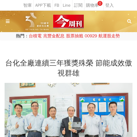
0
熱門：
台積電
兆豐金配息
股票抽籤
00929
航運股走勢
台化全廠連續三年獲獎殊榮 節能成效傲
視群雄