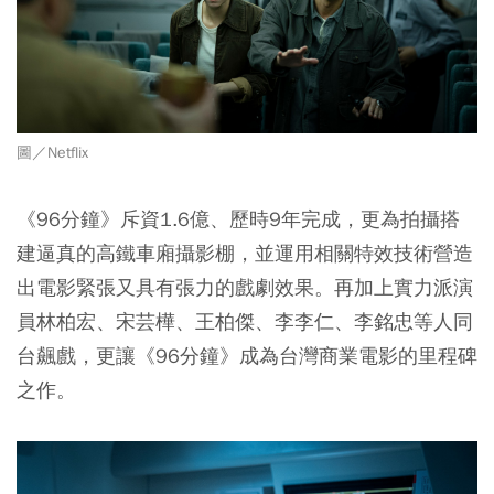
圖／Netflix
《96分鐘》斥資1.6億、歷時9年完成，更為拍攝搭
建逼真的高鐵車廂攝影棚，並運用相關特效技術營造
出電影緊張又具有張力的戲劇效果。再加上實力派演
員林柏宏、宋芸樺、王柏傑、李李仁、李銘忠等人同
台飆戲，更讓《96分鐘》成為台灣商業電影的里程碑
之作。