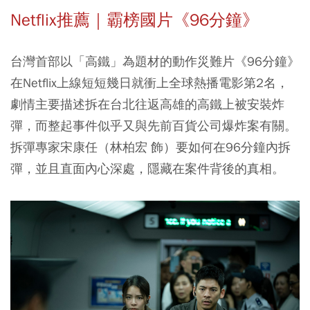
Netflix推薦｜霸榜國片《96分鐘》
台灣首部以「高鐵」為題材的動作災難片《96分鐘》
在Netflix上線短短幾日就衝上全球熱播電影第2名，
劇情主要描述拆在台北往返高雄的高鐵上被安裝炸
彈，而整起事件似乎又與先前百貨公司爆炸案有關。
拆彈專家宋康任（林柏宏 飾）要如何在96分鐘內拆
彈，並且直面內心深處，隱藏在案件背後的真相。