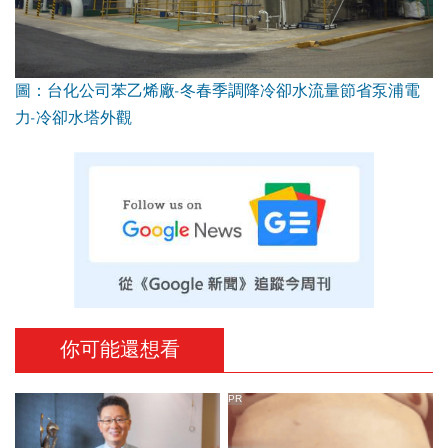
圖：台化公司苯乙烯廠-冬春季調降冷卻水流量節省泵浦電
力-冷卻水塔外觀
你可能還想看
PR