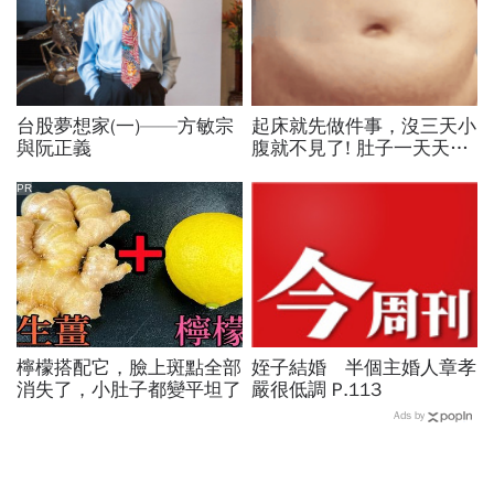
台股夢想家(一)——方敏宗
起床就先做件事，沒三天小
與阮正義
腹就不見了! 肚子一天天變
小！
PR
檸檬搭配它，臉上斑點全部
姪子結婚 半個主婚人章孝
消失了，小肚子都變平坦了
嚴很低調 P.113
Ads by