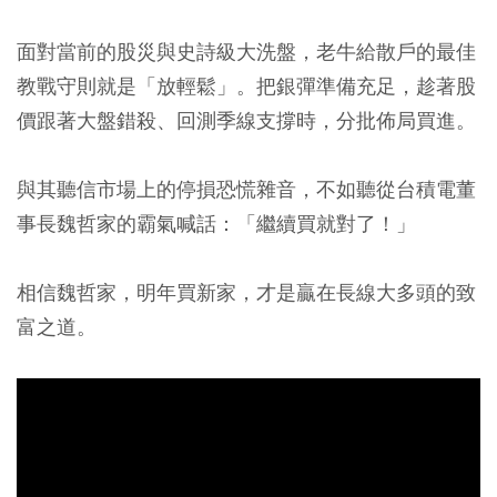
面對當前的股災與史詩級大洗盤，老牛給散戶的最佳
教戰守則就是「放輕鬆」。把銀彈準備充足，趁著股
價跟著大盤錯殺、回測季線支撐時，分批佈局買進。
與其聽信市場上的停損恐慌雜音，不如聽從台積電董
事長魏哲家的霸氣喊話：「繼續買就對了！」
相信魏哲家，明年買新家，才是贏在長線大多頭的致
富之道。