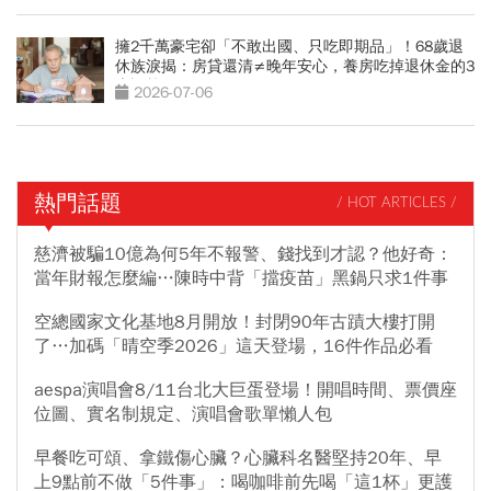
擁2千萬豪宅卻「不敢出國、只吃即期品」！68歲退
休族淚揭：房貸還清≠晚年安心，養房吃掉退休金的3
大誤算
2026-07-06
熱門話題
/ HOT ARTICLES /
慈濟被騙10億為何5年不報警、錢找到才認？他好奇：
當年財報怎麼編…陳時中背「擋疫苗」黑鍋只求1件事
空總國家文化基地8月開放！封閉90年古蹟大樓打開
了…加碼「晴空季2026」這天登場，16件作品必看
aespa演唱會8/11台北大巨蛋登場！開唱時間、票價座
位圖、實名制規定、演唱會歌單懶人包
早餐吃可頌、拿鐵傷心臟？心臟科名醫堅持20年、早
上9點前不做「5件事」：喝咖啡前先喝「這1杯」更護