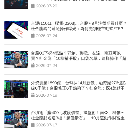
於曇花一現
2026-07-29
台泥(1101)、聯電(2303)... 台股7-9月洗盤期買什麼？
杜金龍獨門避險操作曝光：為何先別碰主動式ETF？
2026-07-24
台股Q3下探4萬點？群創、聯電、友達、南亞可以
買？杜金龍「10檔補漲股」口袋名單：這樣操作「超
好賺的啦」
2026-07-24
外資賣超1890億、台幣探14月新低，融資減276億跌
破6千億！台股修正6千點夠了？杜金龍：探4萬點不
無可能
2026-07-19
台積電「賺400元波段價差」操盤術！南亞、群創…
杜金龍點名這3檔「超值鑽石」：10月這動作財富重
分配
2026-07-17