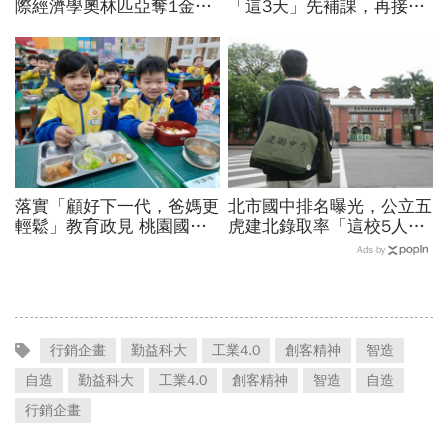
際經濟學奧林匹亞奪1金2
「這3天」先補課，再接過
銀2銅佳績，唯一女性金牌
年春節連放！寒假行事曆、
得主：鼓勵勇於挑戰商管
寒假開學日一次看
落實「顧好下一代，爸媽更
北市國中排名曝光，公立五
輕鬆」教育政見 桃園國中
虎建北錄取率「這校5人就
小學生免費營養午餐 安心
1人考上」！前輩親揭亮麗
Ads by
吃出健康
成績單背後的代價有多大
行銷企畫
勤益科大
工業4.0
創客精神
智造
自造
勤益科大
工業4.0
創客精神
智造
自造
行銷企畫