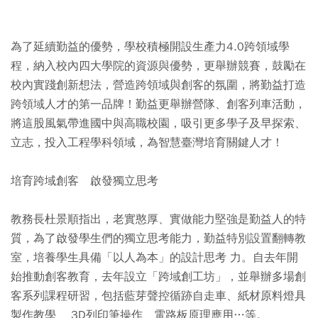
為了延續勤益的優勢，學校積極開設生產力4.0跨領域學
程，納入校內四大學院的資源與優勢，更舉辦競賽，鼓勵在
校內實踐創新想法，營造跨領域與創客的氛圍，將勤益打造
跨領域人才的第一品牌！勤益更舉辦營隊、創客列車活動，
將這股風氣帶進國中與高職校園，吸引更多學子及早探索、
立志，投入工程學科領域，為智慧臺灣培育關鍵人才！
培育跨域創客 啟發獨立思考
教務長杜景順指出，老實憨厚、實做能力堅強是勤益人的特
質，為了啟發學生們的獨立思考能力，勤益特別設置翻轉教
室，培養學生具備「以人為本」的設計思考 力。自去年開
始推動創客教育，去年設立「跨域創工坊」，並舉辦多場創
客系列課程研習，包括藍芽聲控循跡自走車、紙材原料燈具
製作教學、 3D列印筆操作、電路板原理應用…等。