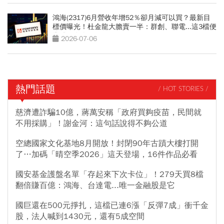
鴻海(2317)6月營收年增52％卻月減可以買？最新目
標價曝光！杜金龍大膽賣一半：群創、聯電...這3檔便
當股更有肉
2026-07-06
熱門話題
/ HOT STORIES /
慈濟遭詐騙10億，蔣萬安稱「政府買夠疫苗，民間就
不用採購」！謝金河：這句話說得不夠公道
空總國家文化基地8月開放！封閉90年古蹟大樓打開
了…加碼「晴空季2026」這天登場，16件作品必看
國安基金護盤名單「存起來下次卡位」！279天買8檔
翻倍賺百億：鴻海、台達電...唯一金融股是它
國巨還在500元掙扎，這檔已連6漲「反彈7成」衝千金
股，法人喊到1430元，還有5成空間