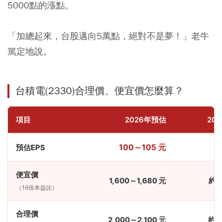
5000點的漲點。
「加總起來，台股邁向5萬點，絕對不是夢！」老牛
篤定地說。
台積電(2330)合理價、便宜價怎麼算？
項目
2026年預估
20
100～105 元
預估EPS
便宜價
1,600～1,680 元
約 2
（16倍本益比）
合理價
2,000～2,100 元
約 2