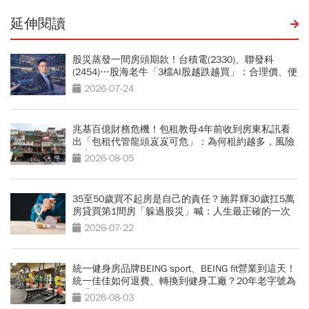
延伸閱讀
股災蒸發一間房頭期款！台積電(2330)、聯發科
(2454)…股海老牛「3檔AI股越跌越買」：合理價、便
宜價曝光
2026-07-24
兆基百億財務危機！包租教母4年前收到房東私訊看
出「包租代管龍頭岌岌可危」：為何租約越多，風險
越高？
2026-08-05
35至50歲買不起房是自己的責任？施昇輝30歲扛5萬
房貸買第1間房「躲過股災」喊：人生最正確的一次
決定
2026-07-22
統一健身房品牌BEING sport、BEING fit營業到這天！
統一佳佳如何退費、轉換到健身工廠？20年老字號為
何退出
2026-08-03