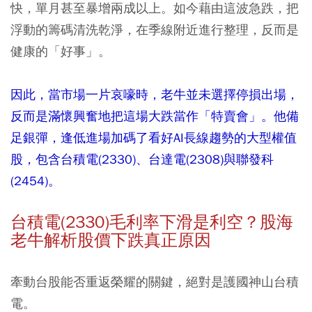
快，單月甚至暴增兩成以上。如今藉由這波急跌，把
浮動的籌碼清洗乾淨，
在季線附近進行整理，反而是
健康的「好事」。
因此，當市場一片哀嚎時，老牛並未選擇停損出場，
反而是滿懷興奮地把這場大跌當作「特賣會」。他備
足銀彈，逢低進場加碼了看好AI長線趨勢的大型權值
股，包含台積電(2330)、台達電(2308)與聯發科
(2454)。
台積電(2330)毛利率下滑是利空？股海
老牛解析股價下跌真正原因
牽動台股能否重返榮耀的關鍵，絕對是護國神山台積
電。