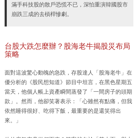
滿手科技股的散戶恐慌不已，深怕重演韓國股市
崩跌三成的去槓桿慘劇。
台股大跌怎麼辦？股海老牛揭股災布局
策略
面對這波驚心動魄的急跌，存股達人「股海老牛」在
優分析的《股民想知道》節目中坦言，
在黑色星期五
當天，他個人帳上資產瞬間蒸發了「一間房子的頭期
款」。然而，他卻笑著表示：「心雖然有點痛，但我
依然睡得很好、吃得下飯，最重要的是還笑得出
來。」