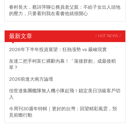
眷村長大，蔡詩萍聊公務員老父親：不給子女出人頭地
的壓力，只要看到我在看書他就很開心
最新文章
/ HOT NEWS /
2026年下半年投資展望：狂熱漲勢 vs 嚴峻現實
友達二把手柯富仁裸辭內幕！「落後群創」成最後稻
草？
2026前進大南方論壇
佳世達集團艦隊無人機小隊起飛！鎖定美日頂級客戶切
入
今周刊30週年特輯｜更好的台灣：回望精彩風雲，預
見前瞻行動