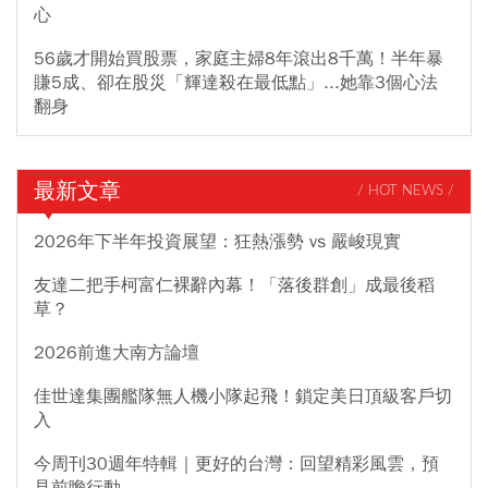
心
56歲才開始買股票，家庭主婦8年滾出8千萬！半年暴
賺5成、卻在股災「輝達殺在最低點」...她靠3個心法
翻身
最新文章
/ HOT NEWS /
2026年下半年投資展望：狂熱漲勢 vs 嚴峻現實
友達二把手柯富仁裸辭內幕！「落後群創」成最後稻
草？
2026前進大南方論壇
佳世達集團艦隊無人機小隊起飛！鎖定美日頂級客戶切
入
今周刊30週年特輯｜更好的台灣：回望精彩風雲，預
見前瞻行動