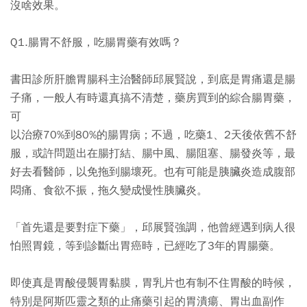
沒啥效果。
Q1.腸胃不舒服，吃腸胃藥有效嗎？
書田診所肝膽胃腸科主治醫師邱展賢說，到底是胃痛還是腸
子痛，一般人有時還真搞不清楚，藥房買到的綜合腸胃藥，
可
以治療70%到80%的腸胃病；不過，吃藥1、2天後依舊不舒
服，或許問題出在腸打結、腸中風、腸阻塞、腸發炎等，最
好去看醫師，以免拖到腸壞死。也有可能是胰臟炎造成腹部
悶痛、食欲不振，拖久變成慢性胰臟炎。
「首先還是要對症下藥」，邱展賢強調，他曾經遇到病人很
怕照胃鏡，等到診斷出胃癌時，已經吃了3年的胃腸藥。
即使真是胃酸侵襲胃黏膜，胃乳片也有制不住胃酸的時候，
特別是阿斯匹靈之類的止痛藥引起的胃潰瘍、胃出血副作