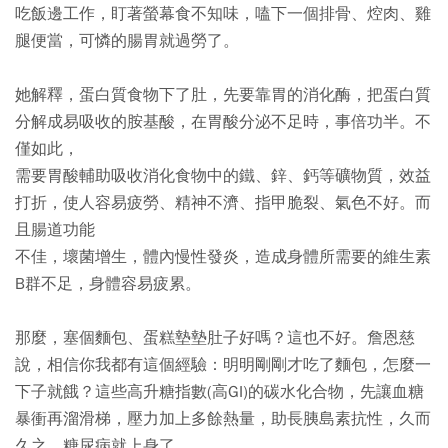
吃飯邊工作，盯著螢幕食不知味，嗑下一個排骨、焢肉、雞
腿便當，可憐的腸胃就過勞了。
她解釋，蛋白質食物下了肚，先要靠胃的消化酶，把蛋白質
分解成易吸收的胺基酸，在胃酸分泌不足時，事倍功半。不
僅如此，
需要胃酸輔助吸收消化食物中的鐵、鋅、鈣等礦物質，效益
打折，使人容易疲勞、精神不濟、指甲脆裂、氣色不好。而
且腸道功能
不佳，壞菌增生，體內慢性發炎，造成身體所需要的維生素
B群不足，身體容易疲累。
那麼，塞個麵包、蛋糕墊墊肚子好嗎？這也不好。詹恩慈
說，相信你我都有這個經驗：明明剛剛才吃了麵包，怎麼一
下子就餓？這些高升糖指數(高GI)的碳水化合物，先讓血糖
暴衝再溜滑梯，壓力加上多餘熱量，助長胰島素抗性，久而
久之，糖尿病就上身了。