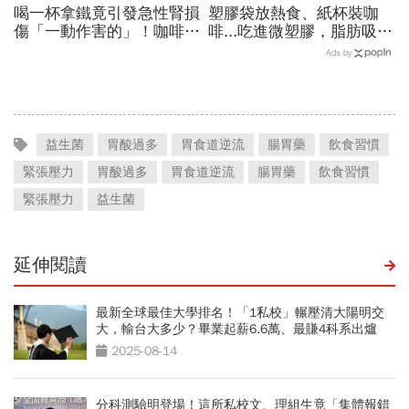
喝一杯拿鐵竟引發急性腎損
塑膠袋放熱食、紙杯裝咖
傷「一動作害的」！咖啡冰
啡...吃進微塑膠，脂肪吸收
冰箱可以放多久？醫：含奶
暴增145%！減重醫師只做
Ads by
咖啡超過「這時間」別喝了
4件事，驚見「腰圍小一
圈」
益生菌
胃酸過多
胃食道逆流
腸胃藥
飲食習慣
緊張壓力
胃酸過多
胃食道逆流
腸胃藥
飲食習慣
緊張壓力
益生菌
延伸閱讀
最新全球最佳大學排名！「1私校」輾壓清大陽明交
大，輸台大多少？畢業起薪6.6萬、最賺4科系出爐
2025-08-14
分科測驗明登場！這所私校文、理組生竟「集體報錯