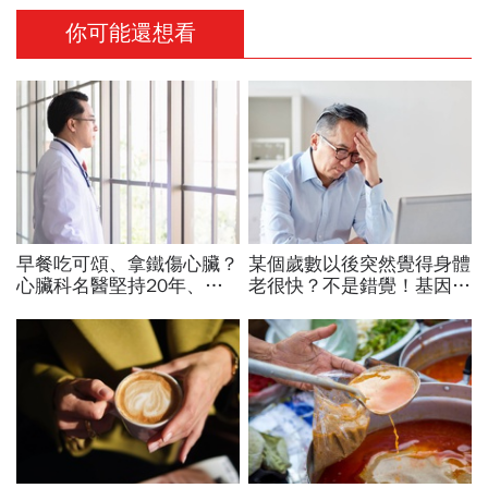
你可能還想看
早餐吃可頌、拿鐵傷心臟？
某個歲數以後突然覺得身體
心臟科名醫堅持20年、早
老很快？不是錯覺！基因醫
上9點前不做「5件事」：
師：人類44歲、60歲「斷
喝咖啡前先喝「這1杯」更
崖式衰老」，6招延緩老化
護心