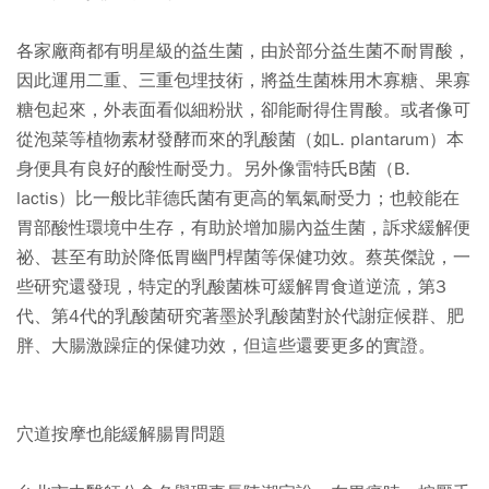
各家廠商都有明星級的益生菌，由於部分益生菌不耐胃酸，
因此運用二重、三重包埋技術，將益生菌株用木寡糖、果寡
糖包起來，外表面看似細粉狀，卻能耐得住胃酸。或者像可
從泡菜等植物素材發酵而來的乳酸菌（如L. plantarum）本
身便具有良好的酸性耐受力。另外像雷特氏B菌（B.
lactis）比一般比菲德氏菌有更高的氧氣耐受力；也較能在
胃部酸性環境中生存，有助於增加腸內益生菌，訴求緩解便
祕、甚至有助於降低胃幽門桿菌等保健功效。蔡英傑說，一
些研究還發現，特定的乳酸菌株可緩解胃食道逆流，第3
代、第4代的乳酸菌研究著墨於乳酸菌對於代謝症候群、肥
胖、大腸激躁症的保健功效，但這些還要更多的實證。
穴道按摩也能緩解腸胃問題