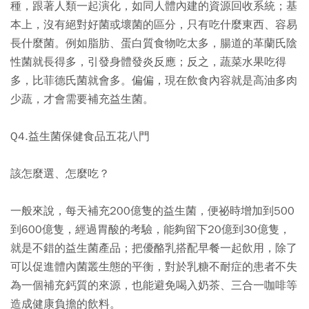
種，跟著人類一起演化，如同人體內建的資源回收系統；基
本上，沒有絕對好菌或壞菌的區分，只有吃什麼東西、容易
長什麼菌。例如脂肪、蛋白質食物吃太多，腸道的革蘭氏陰
性菌就長得多，引發身體發炎反應；反之，蔬菜水果吃得
多，比菲德氏菌就會多。偏偏，現在飲食內容就是高油多肉
少蔬，才會需要補充益生菌。
Q4.益生菌保健食品五花八門
該怎麼選、怎麼吃？
一般來說，每天補充200億隻的益生菌，便祕時增加到500
到600億隻，經過胃酸的考驗，能夠留下20億到30億隻，
就是不錯的益生菌產品；把優酪乳搭配早餐一起飲用，除了
可以促進體內菌叢生態的平衡，對於乳糖不耐症的患者不失
為一個補充鈣質的來源，也能避免喝入奶茶、三合一咖啡等
造成健康負擔的飲料。