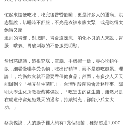
忙起來隨便吃吃，吃完後昏昏欲睡，更是許多人的通病。洪
志聖說，趴睡時不舒服，不光是衣褲束腹太緊，或是吃得太
飽時又壓
迫到的胃部，對肥胖、胃食道逆流、消化不良的人來說，胃
脹、噯氣、胃酸刺激的不舒服更明顯。
詹恩慈建議，追根究底，電腦、手機擺一邊，專心吃頓午
飯，細嚼慢嚥享受食物，吃出好精神，而不是越吃越累。理
論上，均衡飲食就不需要吞保健食品；然而，有多少人天天
能辦到？「補充益生菌吧！」台灣乳酸菌協會常務理事、陽
明大學生化所教授蔡英傑說，「吃進去的益生菌，雖然只是
在腸道停留短短幾天的過客，持續補充，卻能小兵立大
功。」
蔡英傑說，人的腸子裡大約有1兆個細菌，種類超過1,000