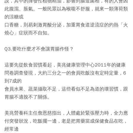
說，其中的揮發性植物精油，影響到腸道菌相，有的人會因
此腹瀉、脹氣。一般民眾以為喉嚨不舒服，就來一顆薄荷類
的涼糖或
口香糖，則易刺激胃酸分泌，加重胃食道逆流症的灼熱「火
燒心」症狀而不自知。
Q3.要吃什麼才不會讓胃腸作怪？
這要先從飲食習慣看起，美兆健康管理中心2011年的健康
問卷調查發現，大約三分之一的會員吃飯沒有定時定量，6
到7成的
會員水果、蔬菜攝取不足，這些看似不足為道的壞習慣，跟
胃腸不適脫不了關係。
美兆營養科主任詹恩慈指出，人體處於緊張壓力時，全力應
付突發狀況，吃飯擺一邊，老是把胃藥當成保健食品在吃，
經常邊