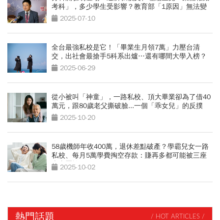
考科」，多少學生受影響？教育部「1原因」無法變
更
2025-07-10
全台最強私校是它！「畢業生月領7萬」力壓台清
交，出社會最搶手5科系出爐…還有哪間大學入榜？
2025-06-29
從小被叫「神童」，一路私校、頂大畢業卻為了借40
萬元，跟80歲老父撕破臉...一個「乖女兒」的反撲
2025-10-20
58歲機師年收400萬，退休差點破產？學霸兒女一路
私校、每月5萬學費掏空存款：賺再多都可能被三座
大山壓垮
2025-10-02
熱門話題
/ HOT ARTICLES /