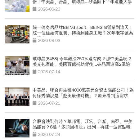
倍！中美晶、合晶、環球晶...矽晶圓下半年還能大暴
漲？
2026-06-23
統一健身房品牌BEING sport、BEING fit營業到這天！
統一佳佳如何退費、轉換到健身工廠？20年老字號為
何退出
2026-08-03
環球晶(6488) 今年飆漲250％還有肉？那中美晶呢？
美光包產能、美國百億補助背後...矽晶圓追高2風險
2026-07-14
中美晶、聯合再生砸4000萬美元合資太陽能公司！為
何徐秀蘭說是「赴美最佳時機」？原來看到這需求
2026-07-21
台股會跌到何時？華邦電、旺宏、台塑、南亞、中美
晶能買？8檔「多頭回檔股」出列，再賺一波買點曝
光
2026-07-24