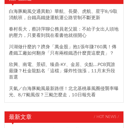
白海豚颱風交通異動》華航、長榮、虎航、星宇8/9取
消航班，台鐵高鐵捷運航運公路管制不斷更新
眷村長大，蔡詩萍聊公務員老父親：不給子女出人頭地
的壓力，只要看到我在看書他就很開心
川湖做什麼的？躋身「萬金股」抱1張年賺760萬！傳
產鐵工廠如何翻身「只有兩根鐵憑什麼賣這麼貴」？
欣興、南電、景碩、臻鼎-KY、金居、尖點...PCB買誰
最賺？杜金龍點名「這檔」爆炸性強漲，11月末升段
首選
天氣／白海豚颱風最新路徑！北北基桃暴風圈侵襲率曝
光、8/7颱風假？三颱怎麼走，10日報先看
最新文章
/ HOT NEWS /