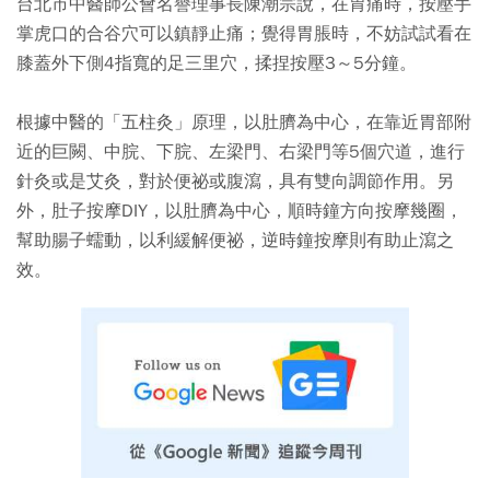
台北市中醫師公會名譽理事長陳潮宗說，在胃痛時，按壓手
掌虎口的合谷穴可以鎮靜止痛；覺得胃脹時，不妨試試看在
膝蓋外下側4指寬的足三里穴，揉捏按壓3～5分鐘。
根據中醫的「五柱灸」原理，以肚臍為中心，在靠近胃部附
近的巨闕、中脘、下脘、左梁門、右梁門等5個穴道，進行
針灸或是艾灸，對於便祕或腹瀉，具有雙向調節作用。另
外，肚子按摩DIY，以肚臍為中心，順時鐘方向按摩幾圈，
幫助腸子蠕動，以利緩解便祕，逆時鐘按摩則有助止瀉之
效。