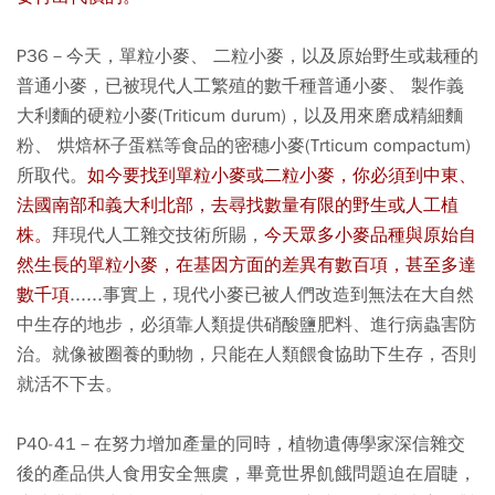
P36－今天，單粒小麥、 二粒小麥，以及原始野生或栽種的
普通小麥，已被現代人工繁殖的數千種普通小麥、 製作義
大利麵的硬粒小麥(Triticum durum)，以及用來磨成精細麵
粉、 烘焙杯子蛋糕等食品的密穗小麥(Trticum compactum)
所取代。
如今要找到單粒小麥或二粒小麥，你必須到中東、
法國南部和義大利北部，去尋找數量有限的野生或人工植
株。
拜現代人工雜交技術所賜，
今天眾多小麥品種與原始自
然生長的單粒小麥，在基因方面的差異有數百項，甚至多達
數千項
......事實上，現代小麥已被人們改造到無法在大自然
中生存的地步，必須靠人類提供硝酸鹽肥料、進行病蟲害防
治。就像被圈養的動物，只能在人類餵食協助下生存，否則
就活不下去。
P40-41－在努力增加產量的同時，植物遺傳學家深信雜交
後的產品供人食用安全無虞，畢竟世界飢餓問題迫在眉睫，