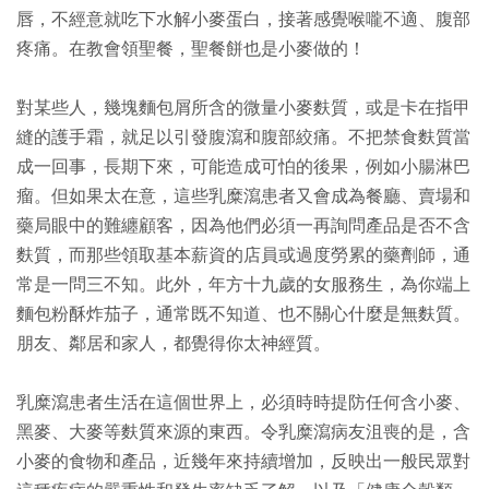
唇，不經意就吃下水解小麥蛋白，接著感覺喉嚨不適、腹部
疼痛。在教會領聖餐，聖餐餅也是小麥做的！
對某些人，幾塊麵包屑所含的微量小麥麩質，或是卡在指甲
縫的護手霜，就足以引發腹瀉和腹部絞痛。不把禁食麩質當
成一回事，長期下來，可能造成可怕的後果，例如小腸淋巴
瘤。但如果太在意，這些乳糜瀉患者又會成為餐廳、賣場和
藥局眼中的難纏顧客，因為他們必須一再詢問產品是否不含
麩質，而那些領取基本薪資的店員或過度勞累的藥劑師，通
常是一問三不知。此外，年方十九歲的女服務生，為你端上
麵包粉酥炸茄子，通常既不知道、也不關心什麼是無麩質。
朋友、鄰居和家人，都覺得你太神經質。
乳糜瀉患者生活在這個世界上，必須時時提防任何含小麥、
黑麥、大麥等麩質來源的東西。令乳糜瀉病友沮喪的是，含
小麥的食物和產品，近幾年來持續增加，反映出一般民眾對