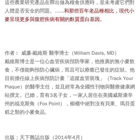
這些農業研究產品在釋出做為糧食供應時，並未考慮它們對
人體是否安全的問題。.....
.和那些百年老品種相比，現代小
麥呈現更多與腹腔疾病有關的麩質蛋白基因。
作者︰ 威廉‧戴維斯 醫學博士（William Davis, MD）
戴維斯博士是一位心血管疾病預防學家，他推廣的無小麥飲
食，不僅能夠預防心臟病，而且可以療癒已發生的症狀。他
目前擔任線上疾病預防計畫「追蹤血管斑塊」（Track Your
Plaque）的醫學主任，並且經常為全國性刊物與醫療健康網
站撰文。已婚，育有3名子女，一家人居住在美國威斯康辛
州的福克斯角（Fox Point），櫥櫃中絕對沒有貝果、瑪芬蛋
糕之類的小麥食品。
出版：天下雜誌出版（2014年4月）