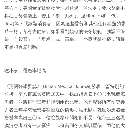
語：食用各種形式的小麥，都可能嚴重危害健康。二○一○
年六月，美國食品暨藥物管理局通過一項法令，要求菸商不
得在香菸包裝上，使用「淡」(light)、溫和(mild)和「低」
(low)等字眼欺騙消費者，因為這些香菸和其他任何種類的香
菸一樣，都有害健康。如果看到類似的法令規範，強調不管
是「全穀類」、「雜糧」或「高纖」，小麥就是小麥，這樣
不是很有意思嗎？
吃小麥，罹癌率增高
《英國醫學雜誌》(British Medical Journal)發表一篇特別的
分析，從八百萬名英國居民中，找出超過四七○○名乳糜瀉
患者，並將這些患者和控制組做比較。他們觀察所有研究參
與者三年半來罹患各種癌症的情形，結果顯示乳糜瀉患者罹
癌機率高出三○％。儘管觀察時間相對不長，但每三三名乳
糜瀉患者就有一人罹癌，比例高到令人難以置信，而他們大