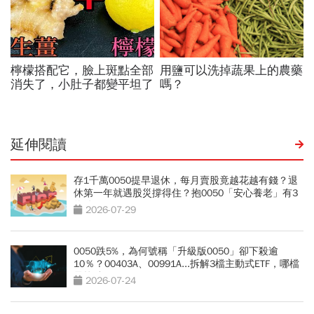
延伸閱讀
存1千萬0050提早退休，每月賣股竟越花越有錢？退
休第一年就遇股災撐得住？抱0050「安心養老」有3
條件
2026-07-29
0050跌5%，為何號稱「升級版0050」卻下殺逾
10％？00403A、00991A...拆解3檔主動式ETF，哪檔
最抗跌？
2026-07-24