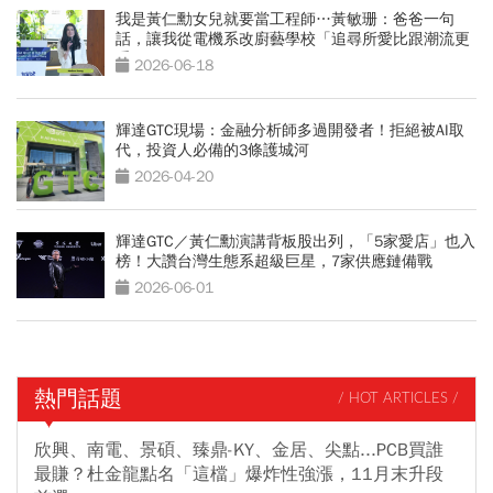
我是黃仁勳女兒就要當工程師…黃敏珊：爸爸一句
話，讓我從電機系改廚藝學校「追尋所愛比跟潮流更
重要」
2026-06-18
輝達GTC現場：金融分析師多過開發者！拒絕被AI取
代，投資人必備的3條護城河
2026-04-20
輝達GTC／黃仁勳演講背板股出列，「5家愛店」也入
榜！大讚台灣生態系超級巨星，7家供應鏈備戰
2026-06-01
熱門話題
/ HOT ARTICLES /
欣興、南電、景碩、臻鼎-KY、金居、尖點...PCB買誰
最賺？杜金龍點名「這檔」爆炸性強漲，11月末升段