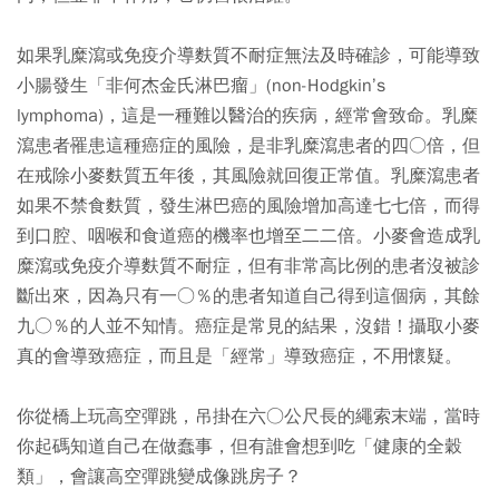
如果乳糜瀉或免疫介導麩質不耐症無法及時確診，可能導致
小腸發生「非何杰金氏淋巴瘤」(non-Hodgkin’s
lymphoma)，這是一種難以醫治的疾病，經常會致命。乳糜
瀉患者罹患這種癌症的風險，是非乳糜瀉患者的四○倍，但
在戒除小麥麩質五年後，其風險就回復正常值。乳糜瀉患者
如果不禁食麩質，發生淋巴癌的風險增加高達七七倍，而得
到口腔、咽喉和食道癌的機率也增至二二倍。小麥會造成乳
糜瀉或免疫介導麩質不耐症，但有非常高比例的患者沒被診
斷出來，因為只有一○％的患者知道自己得到這個病，其餘
九○％的人並不知情。癌症是常見的結果，沒錯！攝取小麥
真的會導致癌症，而且是「經常」導致癌症，不用懷疑。
你從橋上玩高空彈跳，吊掛在六○公尺長的繩索末端，當時
你起碼知道自己在做蠢事，但有誰會想到吃「健康的全穀
類」，會讓高空彈跳變成像跳房子？