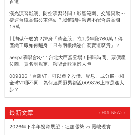
首選
漢光演習斷網、防空演習時間！影響範圍、交通異動…
捷運台鐵高鐵公車停駛？城鎮韌性演習不配合最高罰
15萬
川湖做什麼的？躋身「萬金股」抱1張年賺760萬！傳
產鐵工廠如何翻身「只有兩根鐵憑什麼賣這麼貴」？
aespa演唱會8/11台北大巨蛋登場！開唱時間、票價座
位圖、實名制規定、演唱會歌單懶人包
009826「台版VT」可以買？股價、配息、成分股…和
全球VT哪不同，為何連周冠男都說009826上市是邁大
步？
最新文章
/ HOT NEWS /
2026年下半年投資展望：狂熱漲勢 vs 嚴峻現實