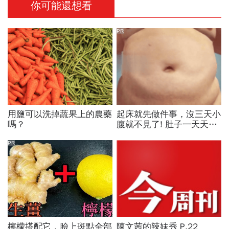
你可能還想看
PR
用鹽可以洗掉蔬果上的農藥
起床就先做件事，沒三天小
嗎？
腹就不見了! 肚子一天天變
小！
PR
檸檬搭配它，臉上斑點全部
陳文茜的辣妹秀 P.22