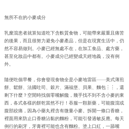
無所不在的小麥成分
乳糜瀉患者就算知道吃下含麩質食物，可能帶來嚴重且痛苦
的後果，而且很努力避免小麥產品，但是在現實生活中，仍
然不容易做到。小麥已經無處不在，在加工食品、處方藥，
甚至化妝品中都有。小麥成分已經變成天經地義，沒有例
外。
隨便吃個早餐，你會發現食物全是小麥地雷區——美式薄煎
餅、鬆餅、法國吐司、穀片、滿福堡、貝果、麵包︙︙，還
剩下什麼？空閒時找個零嘴解饞，幾乎找不到不含小麥的東
西，各式各樣的餅乾當然不行！吞服一顆新藥，可能腹瀉或
腹部絞痛，因為小藥丸裡含有微量小麥。拆開一條口香糖，
裡面用來防止口香糖沾黏的麵粉，可能引發過敏反應。每天
例行的刷牙，牙膏裡可能也含有麵粉。塗上口紅，一舔嘴