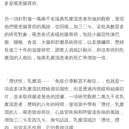
多是罹患腸胃癌。
另一項針對逾一萬兩千名瑞典乳糜瀉患者所做的觀察，發現
他們罹患腸胃癌的風險，也同樣__加三○％。這批為數眾多
的研究對象，罹患各式各樣的腸胃癌，包括小腸惡性淋巴
瘤、咽喉、食道、大腸和肝膽系統癌症，以及胰臟癌。歷經
長達三十年的追蹤研究，調查人員統計顯示，和沒有得到乳
糜瀉的人相比，瑞典乳糜瀉患者的死亡率增加一倍。
「潛伏性」乳糜瀉——「免疫介導麩質不耐症」，也就是一
項或多項乳糜瀉抗體檢測呈陽性，但是透過內視鏡和組織切
片，並未取得腸道發炎的證據。一項研究觀察二萬九千名乳
糜瀉患者，歷時約八年的時間，發現當中帶有「潛伏」乳糜
瀉的人，罹患致命癌症、心血管疾病和呼吸道疾病的風險，
增加三○％至四九％。換句話說，乳糜瀉或許「潛伏」體
內，但並非不作用，它仍舊很活躍。