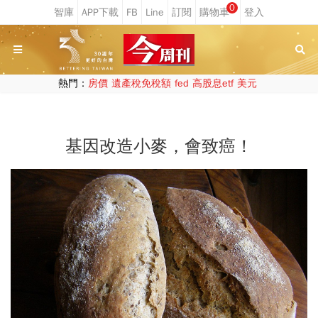
0
熱門：
房價
遺產稅免稅額
fed
高股息etf
美元
基因改造小麥，會致癌！