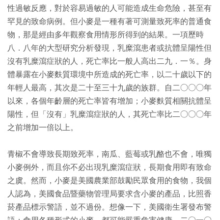
性過敏反應，對於容易過敏的人可能造成生命危險，甚至有
罕見的致命病例。但小麥是一種有著可測量致死率的普通食
物，那是經由多年觀察食用情形所得到的結果。一項歷時
八．八年的大型研究分析發現，乳糜瀉患者或抗體呈陽性但
沒有乳糜瀉症狀的人，死亡率比一般人高出二九．一％。身
體暴露在小麥麩質環境中所造成的死亡率，以二十歲以下的
年輕人最高，其次是二十至三十九歲的族群。自二○○○年
以來，各個年齡層的死亡率皆有增加；小麥麩質相關抗體呈
陽性，但「沒有」乳糜瀉症狀的人，其死亡率比二○○○年
之前增加一倍以上。
青椒不會導致長期致死率，南瓜、藍莓或乳酪也不會，唯獨
小麥例外，而且你不必出現乳糜瀉症狀，長期食用即有致命
之虞。然而，小麥是美國農業部鼓勵民眾食用的食物，我個
人認為，美國食品暨藥物管理局要求含小麥的產品，比照香
菸產品標示警語，並不過份。想像一下，美國衛生署發布警