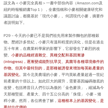
該文為＜小麥完全真相＞一書中部份內容（Amazon.com及
紐約時報暢銷書Top１），全書指稱和小麥相關健康研究和
議題討論，都奠基於「現代小麥」。何謂現代小麥，摘要作
者說明如下。
P29－今天的小麥已不是我們祖先用來製作麵包的那種穀
物。歷經許多世紀，小麥只有溫和程度的演化，但是在過去
五十年來，在農業科學家的影響下，它卻發生了劇烈的改
變。
小麥的品種經過雜交、異種交配和基因漸滲
(introgress)，逐漸變成能對抗旱災、真菌等各種環境條件的
作物。
但其中最特別的，是那種被誘發來增加每英畝產量的
基因變化。
當今北美農場的小麥，平均英畝產量超過一世紀
前產量的十倍以上。如此巨大的躍升，需要基因編碼徹底的
改變，包括將昔日人們引以為傲的「金色麥浪」，縮減為今
天那種堅挺、產量大、四十五公分高的「侏儒」 小麥－矮
稈小麥。然而，各位將會了解，
這種根本上的基因變化，是
要付出代價的。