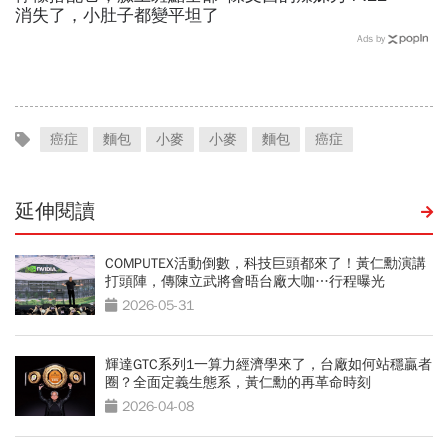
消失了，小肚子都變平坦了
Ads by
癌症
麵包
小麥
小麥
麵包
癌症
延伸閱讀
COMPUTEX活動倒數，科技巨頭都來了！黃仁勳演講
打頭陣，傳陳立武將會晤台廠大咖…行程曝光
2026-05-31
輝達GTC系列1一算力經濟學來了，台廠如何站穩贏者
圈？全面定義生態系，黃仁勳的再革命時刻
2026-04-08