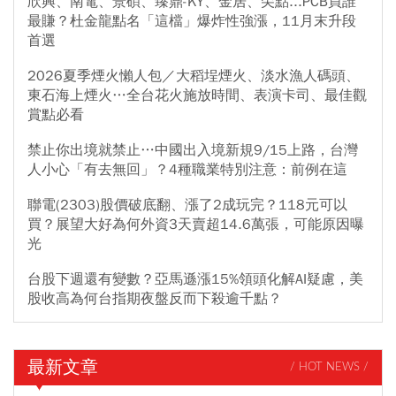
欣興、南電、景碩、臻鼎-KY、金居、尖點...PCB買誰
最賺？杜金龍點名「這檔」爆炸性強漲，11月末升段
首選
2026夏季煙火懶人包／大稻埕煙火、淡水漁人碼頭、
東石海上煙火…全台花火施放時間、表演卡司、最佳觀
賞點必看
禁止你出境就禁止…中國出入境新規9/15上路，台灣
人小心「有去無回」？4種職業特別注意：前例在這
聯電(2303)股價破底翻、漲了2成玩完？118元可以
買？展望大好為何外資3天賣超14.6萬張，可能原因曝
光
台股下週還有變數？亞馬遜漲15%領頭化解AI疑慮，美
股收高為何台指期夜盤反而下殺逾千點？
最新文章
/ HOT NEWS /