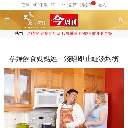
0
熱門：
台積電
兆豐金配息
股票抽籤
00929
航運股走勢
孕婦飲食媽媽經 淺嚐即止輕淡均衡