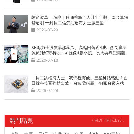
韓企改革 29歲工程師讓掌門人吐出年薪、獎金算法
變透明 一封員工信怎助攻海力士贏三星
2026-07-29
SK海力士股價暴漲暴跌、高點回落近4成...會長崔泰
源喊話堅守持股：AI就像4歲小孩、長大要靠記憶體
2026-07-18
「員工跳槽海力士，我們祝賀他」三星神話鬆動？台
日韓科技百強榜出爐！台積電稱霸、44家台廠入榜
2026-07-29
熱門話題
/ HOT ARTICLES /