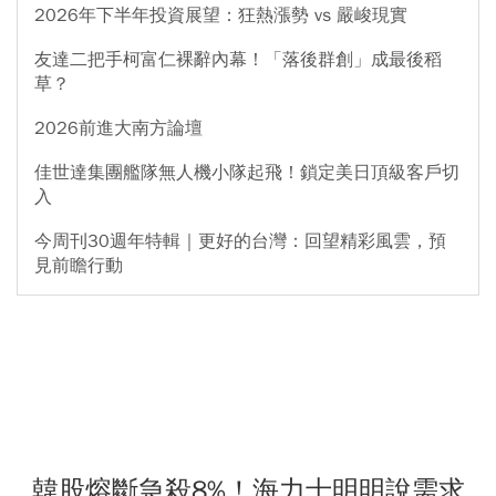
2026年下半年投資展望：狂熱漲勢 vs 嚴峻現實
友達二把手柯富仁裸辭內幕！「落後群創」成最後稻
草？
2026前進大南方論壇
佳世達集團艦隊無人機小隊起飛！鎖定美日頂級客戶切
入
今周刊30週年特輯｜更好的台灣：回望精彩風雲，預
見前瞻行動
韓股熔斷急殺8%！海力士明明說需求