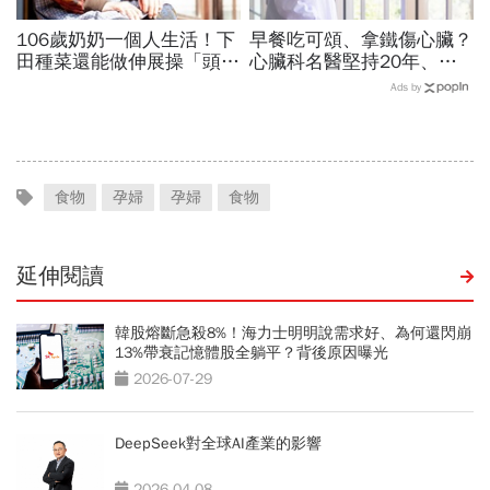
106歲奶奶一個人生活！下
早餐吃可頌、拿鐵傷心臟？
田種菜還能做伸展操「頭貼
心臟科名醫堅持20年、早
腿」...公開8個健康長壽秘
上9點前不做「5件事」：
Ads by
訣：每天早餐都喝「這1碗
喝咖啡前先喝「這1杯」更
湯」
護心
食物
孕婦
孕婦
食物
延伸閱讀
韓股熔斷急殺8%！海力士明明說需求好、為何還閃崩
13%帶衰記憶體股全躺平？背後原因曝光
2026-07-29
DeepSeek對全球AI產業的影響
2026-04-08