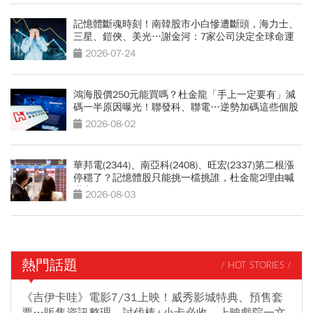
記憶體斷魂時刻！南韓股市小白慘遭斷頭，海力士、
三星、鎧俠、美光…謝金河：7家公司決定全球命運
2026-07-24
鴻海股價250元能買嗎？杜金龍「手上一定要有」減
碼一半原因曝光！聯發科、聯電…逆勢加碼這些個股
2026-08-02
華邦電(2344)、南亞科(2408)、旺宏(2337)第二根漲
停穩了？記憶體股只能挑一檔挑誰，杜金龍2理由喊
選它
2026-08-03
熱門話題
/ HOT STORIES /
《吉伊卡哇》電影7/31上映！威秀影城特典、預售套