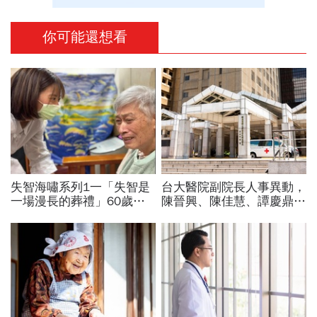
你可能還想看
失智海嘯系列1一「失智是
台大醫院副院長人事異動，
一場漫長的葬禮」60歲退
陳晉興、陳佳慧、譚慶鼎接
休教授突患失智，陪伴成修
任新職，6副院長首任務曝
補家庭關係的最後拼圖
光