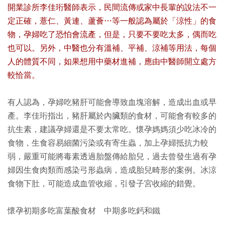
開業診所李佳珩醫師表示，民間流傳或家中長輩的說法不一
定正確，薏仁、黃連、蘆薈…等一般認為屬於「涼性」的食
物，孕婦吃了恐怕會流產，但是，只要不要吃太多，偶而吃
也可以。另外，中醫也分有溫補、平補、涼補等用法，每個
人的體質不同，如果想用中藥材進補，應由中醫師開立處方
較恰當。
有人認為，孕婦吃豬肝可能會導致血塊溶解，造成出血或早
產。李佳珩指出，豬肝屬於內臟類的食材，可能會有較多的
抗生素，建議孕婦還是不要太常吃。懷孕媽媽須少吃冰冷的
食物，生食容易細菌污染或有寄生蟲，加上孕婦抵抗力較
弱，嚴重可能將毒素透過胎盤傳給胎兒，過去曾發生過有孕
婦因生食肉類而感染弓形蟲病，造成胎兒畸形的案例。冰涼
食物下肚，可能造成血管收縮，引發子宮收縮的錯覺。
懷孕初期多吃富葉酸食材 中期多吃鈣和鐵