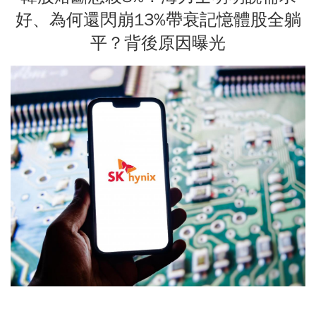
好、為何還閃崩13%帶衰記憶體股全躺
平？背後原因曝光