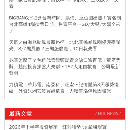
票…販售資訊整理，討伐棒+小卡必收、上映戲院一文
看
BIGBANG演唱會台灣時間、票價、座位圖出爐！實名制
台北高雄4場搶票日期、售票平台…GD/大聲/太陽全來
了
天氣／白海豚颱風最新路徑！北北基桃暴風圈侵襲率曝
光、8/7颱風假？三颱怎麼走，10日報先看
兆基怎麼了？包租代管龍頭爆資金缺口逾百億！董座閃
辭、趙姬投資操盤人失聯…187人組自救會，公司最新
聲明
力積電、華邦電、南亞科、旺宏…記憶體第3天漲勢繼
續，外資只剩它沒買超還賣！力積電漲停原因曝光
最新文章
/ HOT NEWS /
2026年下半年投資展望：狂熱漲勢 vs 嚴峻現實