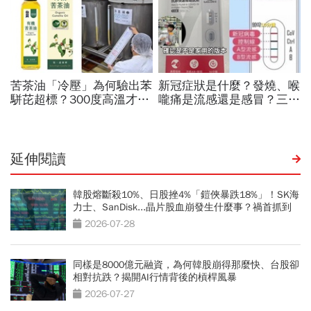
延伸閱讀
韓股熔斷殺10%、日股挫4%「鎧俠暴跌18%」！SK海
力士、SanDisk...晶片股血崩發生什麼事？禍首抓到
了
2026-07-28
同樣是8000億元融資，為何韓股崩得那麼快、台股卻
相對抗跌？揭開AI行情背後的槓桿風暴
2026-07-27