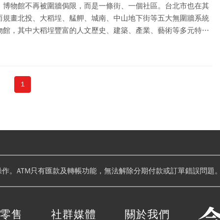
，博物館不再被圍牆侷限，而是一條街、一個社區。台北市也在其
而規畫北投、大稻埕、艋舺、城南、中山地下街等五大無圍牆系統
物館，其中大稻埕豐富的人文歷史、建築、產業、藝術等多元特
已成為實踐城市整建和文創新意的優質場域，新舊交融的獨特魅
令人著迷而趨之若鶩。
1
操作。ATM只有匯款及轉帳功能，無法解除分期付款或訂單錯誤問題。
閱零售
社群媒體
關於我們