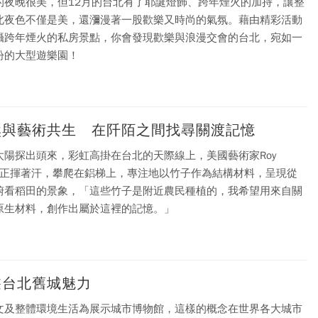
的夜晚很美，但12月的台北有了耶誕燈飾、跨年煙火的加持，讓整
北夜色不僅是美，還瀰漫著一股歡樂又時尚的氣氛。藉由精彩活動
攝跨年煙火的私房景點，你會發現歡樂與浪漫交會的台北，宛如一
紛的大型遊樂園！
然與藝術共生 在阡陌之間找尋關渡記憶
太陽探出頭來，彩虹高掛在台北的天際線上，美國藝術家Roy
aab正揮著汗，攀爬在鋁梯上，專注地以竹子作為結構材料，呈現從
俯看稻田的景象，「這些竹子是附近農民種植的，我希望用來自關
原生材料，創作出屬於這裡的記憶。」
遊台北舊城魅力
文及整體環境生活為展示城市博物館，這樣的概念在世界各大城市