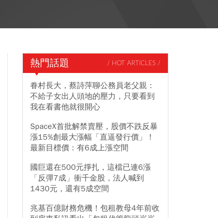
熱門話題
/ HOT ARTICLES /
眷村長大，蔡詩萍聊公務員老父親：
不給子女出人頭地的壓力，只要看到
我在看書他就很開心
SpaceX首批解禁賣壓，股價不跌反暴
漲15%創最大漲幅「直逼發行價」！
最新目標價：有6成上漲空間
國巨還在500元掙扎，這檔已連6漲
「反彈7成」衝千金股，法人喊到
1430元，還有5成空間
兆基百億財務危機！包租教母4年前收