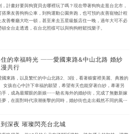
到，計畫好要與狗寶貝去哪裡玩了嗎？現在帶著狗狗走逛台北市，
可搭乘友善狗狗公車，到狗運動公園奔跑，也可預約友善寵物計程
上友善餐廳大吃一頓，甚至來去五星級飯店住一晚，過年大可不必
勞頓全台走透透，在台北照樣可以與狗狗輕鬆找樂子。
得住的幸福時光 ──愛國東路&中山北路 婚紗
浪漫共行
愛國東路，以及繁忙的中山北路2、3段，看著櫥窗裡美麗、典雅的
， 女孩在心中許下幸福的願望，希望有天也能穿著白紗，牽著另
的手，成為最耀眼的新娘……馳名海外的婚紗街，完成了無數新嫁
美夢，在面對時代浪潮衝擊的同時，婚紗街也走出截然不同的風
形塑台北特有的幸福產業文化。
天到深夜 璀璨閃亮台北城