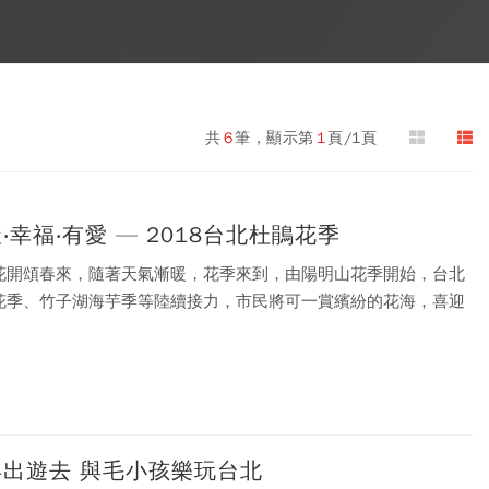
共
6
筆，顯示第
1
頁/1頁
‧幸福‧有愛 — 2018台北杜鵑花季
花開頌春來，隨著天氣漸暖，花季來到，由陽明山花季開始，台北
花季、竹子湖海芋季等陸續接力，市民將可一賞繽紛的花海，喜迎
！
狗年出遊去 與毛小孩樂玩台北