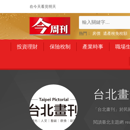
在今天看見明天
熱門：
房價
遺產稅免稅額
投資理財
保險稅制
產業時事
職場
台北畫
「台北畫刊」於民
閱讀臺北主題網 readin