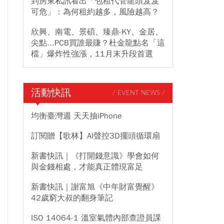
到房東私訊看出「包租代管龍頭岌岌
可危」：為何租約越多，風險越高？
欣興、南電、景碩、臻鼎-KY、金居、
尖點...PCB買誰最賺？杜金龍點名「這
檔」爆炸性強漲，11月末升段首選
活動快訊
/ EVENT NEWS /
均衡臺灣週 天天抽iPhone
訂閱贈【歌林】AI聲控3D擺頭循環扇
新書快訊｜《打開錢意識》學會如何
與金錢相處，才能真正體現富足
新書快訊｜謝富旭《中年財富覺醒》
42歲窮大叔的翻身筆記
ISO 14064-1 溫室氣體內部查證員課