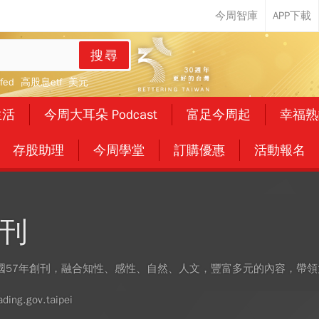
搜尋
fed
高股息etf
美元
生活
今周大耳朵 Podcast
富足今周起
幸福熟
存股助理
今周學堂
訂購優惠
活動報名
刊
國57年創刊，融合知性、感性、自然、人文，豐富多元的內容，帶
g.gov.taipei