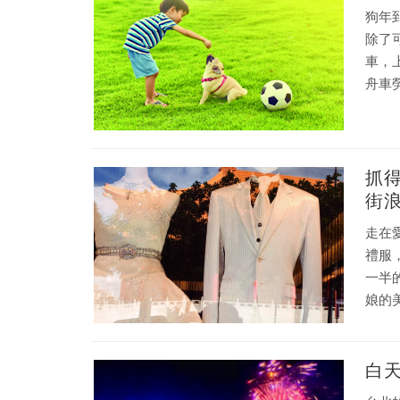
狗年
除了
車，
舟車
抓
街
走在
禮服
一半
娘的
貌，
白