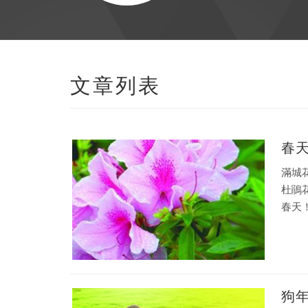
文章列表
春天
滿城
杜鵑
春天