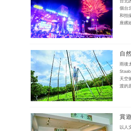
台北
個台
和拍
座繽
自
雨後
St
天空
渡的
賞
以人