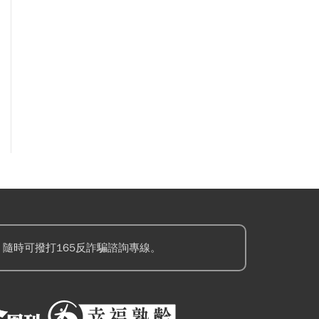
隨時可撥打165反詐騙諮詢專線。