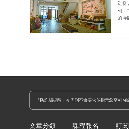
迸發
列，
的博
色，
力，
「防詐騙提醒」今周刊不會要求並指示您至ATM
文章分類
課程報名
訂