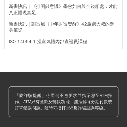
新書快訊｜《打開錢意識》學會如何與金錢相處，才能
真正體現富足
新書快訊｜謝富旭《中年財富覺醒》42歲窮大叔的翻
身筆記
ISO 14064-1 溫室氣體內部查證員課程
「防詐騙提醒」今周刊不會要求並指示您至ATM操
作。ATM只有匯款及轉帳功能，無法解除分期付款或
訂單錯誤問題。隨時可撥打165反詐騙諮詢專線。