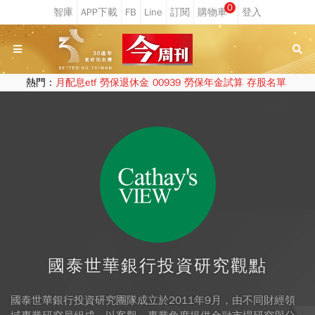
0
熱門：
月配息etf
勞保退休金
00939
勞保年金試算
存股名單
國泰世華銀行投資研究觀點
國泰世華銀行投資研究團隊成立於2011年9月，由不同財經領