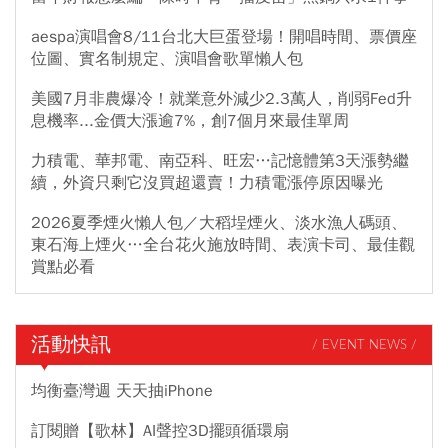
aespa演唱會8/11台北大巨蛋登場！開唱時間、票價座
位圖、實名制規定、演唱會歌單懶人包
美國7月非農爆冷！就業意外減少2.3萬人，削弱Fed升
息機率...金價大漲逾7%，創7個月來最佳單周
力積電、華邦電、南亞科、旺宏…記憶體第3天漲勢繼
續，外資只剩它沒買超還賣！力積電漲停原因曝光
2026夏季煙火懶人包／大稻埕煙火、淡水漁人碼頭、
東石海上煙火…全台花火施放時間、表演卡司、最佳觀
賞點必看
活動快訊
/ EVENT NEWS /
均衡臺灣週 天天抽iPhone
訂閱贈【歌林】AI聲控3D擺頭循環扇