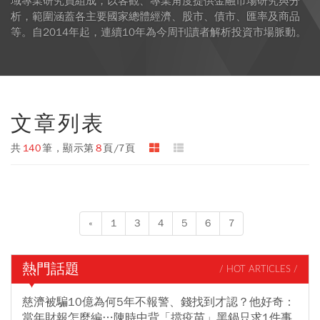
域專業研究員組成，以客觀、專業角度提供金融市場研究與分
析，範圍涵蓋各主要國家總體經濟、股市、債市、匯率及商品
等。自2014年起，連續10年為今周刊讀者解析投資市場脈動。
文章列表
共
140
筆，顯示第
8
頁/7頁
«
1
3
4
5
6
7
熱門話題
/ HOT ARTICLES /
慈濟被騙10億為何5年不報警、錢找到才認？他好奇：
當年財報怎麼編…陳時中背「擋疫苗」黑鍋只求1件事