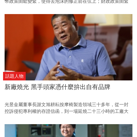
幣政策由鬆變緊，使得去泡沫的修正箭在弦上；財政政策由緊
變鬆，下一波股市領頭羊能量也在醞釀中。景氣從升溫到降
溫，正考驗著企業的應變能耐，種種變局一股腦兒迸發，宛如
走在鋼索上的金融市場，不斷從上下震盪與來回修正中，尋求
新的平衡，這場新變局不僅牽動世界局勢發展，更攸關個人財
富消長。
話題人物
新廠燒光 黑手頭家憑什麼拚出自有品牌
光昱金屬董事長謝文旭耕耘按摩椅製造領域三十多年，從一封
控訴侵犯專利權的存證信函，到一場延燒二十三小時的工廠大
火，都擋不住黑手出身的謝文旭往前邁進。