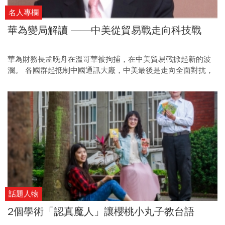
名人專欄
華為變局解讀 ——中美從貿易戰走向科技戰
華為財務長孟晚舟在溫哥華被拘捕，在中美貿易戰掀起新的波
瀾。 各國群起抵制中國通訊大廠，中美最後是走向全面對抗，
還是求和停戰？
話題人物
2個學術「認真魔人」讓櫻桃小丸子教台語