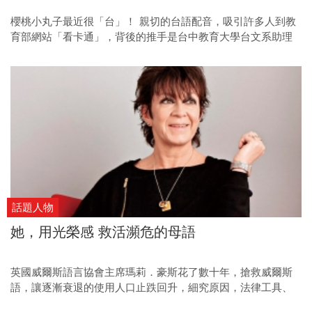
櫻桃小丸子最近很「台」！ 親切的台語配音，吸引許多人到教
育部網站「看卡通」，背後的推手是台中教育大學台文系助理
教授與助理，靠著一通通電話，完成了不可能的任務。
話題人物
她，用光榮感 救活瀕危的母語
英國威爾斯語言協會主席瑪莉．豪斯花了數十年，搶救威爾斯
語，讓逐漸衰退的使用人口止跌回升，細究原因，法律工具、
媒體傳播和塑造民族光榮感都是要素。