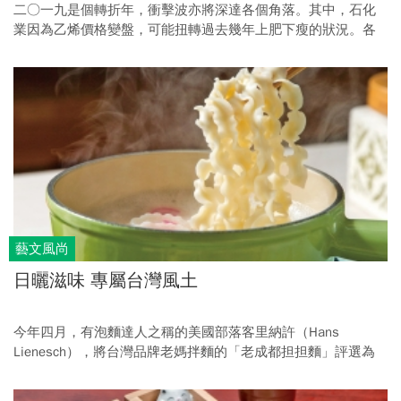
二○一九是個轉折年，衝擊波亦將深達各個角落。其中，石化
業因為乙烯價格變盤，可能扭轉過去幾年上肥下瘦的狀況。各
國加速基建腳步，也讓明年原本被看衰的水泥、鋼鐵出現新救
贖。被動元件、矽晶圓、功率元件、半導體與蘋概股，在景氣
下行及新趨勢崛起，兩股力量相互拉扯下，將迸發出何種新變
局與新商機，值得投資人關切。
藝文風尚
日曬滋味 專屬台灣風土
今年四月，有泡麵達人之稱的美國部落客里納許（Hans
Lienesch），將台灣品牌老媽拌麵的「老成都担担麵」評選為
全球十大快煮麵第七名，稱讚其「口感好，醬包味道豐富且不
搶味。」是目前台灣最佳名次。