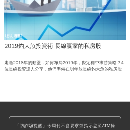
聰明理財
2019釣大魚投資術 長線贏家的私房股
走過2018年的動盪，如何布局2019年，擬定穩中求勝策略？4
位長線投資達人分享，他們準備在明年放長線釣大魚的私房股
名單。他們的投資心法或許各有千秋，但共同點是：2019年應
鎖定超值、高利、搭上趨勢以及能夠繼續成長的標的，作為迎
接市場轉折帶來騷動與不安的最大靠山。
「防詐騙提醒」今周刊不會要求並指示您至ATM操