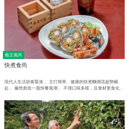
藝文風尚
快煮食尚
現代人生活節奏緊湊， 主打簡單、健康的快煮麵潮流趁勢崛
起， 儼然創造一股快餐風潮， 不僅口味多樣，且食材更進化，
為生活輕鬆創造奢華小食光。