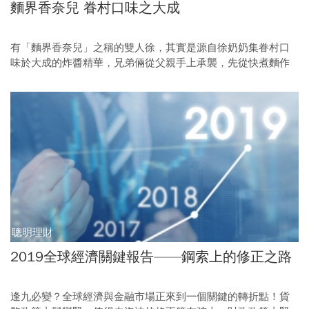
麵界香奈兒 眷村口味之大成
有「麵界香奈兒」之稱的雙人徐，其實是源自徐奶奶集眷村口
味於大成的炸醬精華，兄弟倆從父親手上承襲，先從快煮麵作
網路宅配，並將其發揚光大。
聰明理財
2019全球經濟關鍵報告——鋼索上的修正之路
逢九必變？全球經濟與金融市場正來到一個關鍵的轉折點！貨