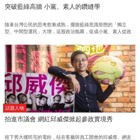
突破藍綠高牆 小黨、素人的鑽縫學
隨著台灣公民的思考愈漸成熟，擺脫藍綠意識形態的「獨立
型、中間型選民」大增，這股政治氛圍，促成小黨、素人從政
風氣盛行，他們憑著理念衝破藍綠高牆，闖出一片天。如今，
這股「新中間力量」即將在十二月二十五日進軍議會問政，他
們如何從不同視角，發現主流政治人物所看不見的問題？如何
不與政治妥協，強烈監督地方首長？他們背負著選民寄託，未
來的每一天都是挑戰，也是實踐台灣新政治的開始。
話題人物
拍進市議會 網紅邱威傑掀起參政實境秀
按下舊大樓民宅的電鈴，站在客廳與員工開會的邱威傑、網友