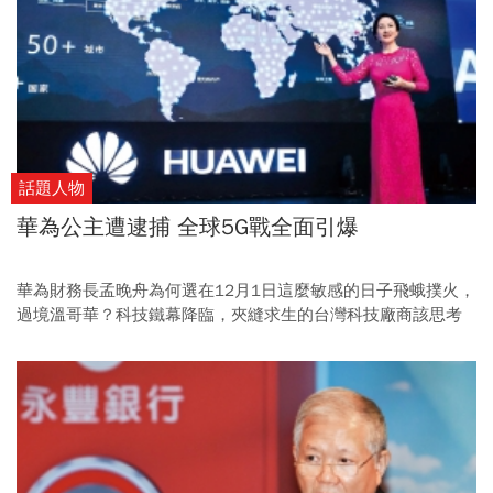
話題人物
華為公主遭逮捕 全球5G戰全面引爆
華為財務長孟晚舟為何選在12月1日這麼敏感的日子飛蛾撲火，
過境溫哥華？科技鐵幕降臨，夾縫求生的台灣科技廠商該思考
如何趨吉避凶。