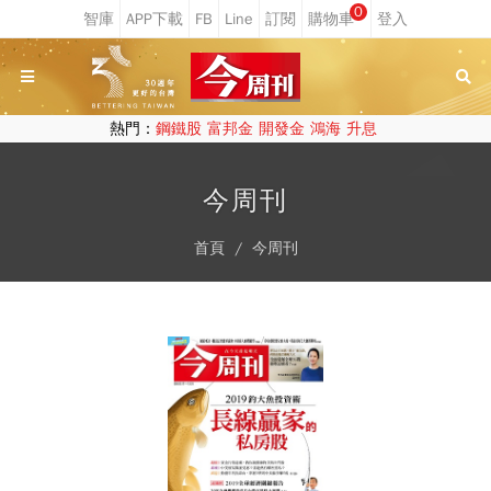
0
熱門：
鋼鐵股
富邦金
開發金
鴻海
升息
今周刊
首頁
今周刊