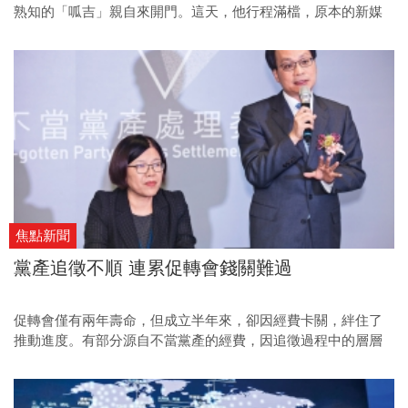
熟知的「呱吉」親自來開門。這天，他行程滿檔，原本的新媒
體業務、籌組中的議會團隊，邱威傑穿梭各處辦公，加上太座
幫他掛號到醫院檢查胸悶，原本語速就快的他，沒落坐就搶答
未來如何分配時間的問題，「會期出席八、九成，剩下的時間
就上班。」
焦點新聞
黨產追徵不順 連累促轉會錢關難過
促轉會僅有兩年壽命，但成立半年來，卻因經費卡關，絆住了
推動進度。有部分源自不當黨產的經費，因追徵過程中的層層
障礙，令人不禁憂心轉型正義的基礎工程恐難奠定。