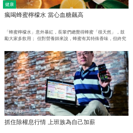
健康
瘋喝蜂蜜檸檬水 當心血糖飆高
「蜂蜜檸檬水」意外暴紅，長輩們總覺得蜂蜜「很天然」，鼓
勵大家多飲用； 但對營養師來說，蜂蜜有其特殊香味，但終究
是「糖」，一般人不宜多吃，高血糖者更要限量。
聰明理財
抓住除權息行情 上班族為自己加薪