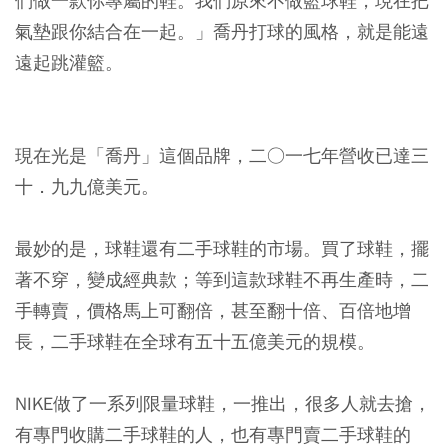
們做一款你專屬的鞋。我們原來不做籃球鞋，現在把
氣墊跟你結合在一起。」喬丹打球的風格，就是能遠
遠起跳灌籃。
現在光是「
喬丹
」這個品牌，二○一七年營收已達三
十．九九億美元。
最妙的是，球鞋還有
二手球鞋
的市場。買了球鞋，擺
著不穿，變成經典款；等到這款球鞋不再生產時，二
手轉賣，價格馬上可翻倍，甚至翻十倍、百倍地增
長，二手球鞋在全球有五十五億美元的規模。
NIKE做了一系列限量球鞋，一推出，很多人就去搶，
有專門收購二手球鞋的人，也有專門賣二手球鞋的