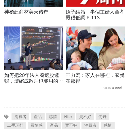
神祕建商林美東傳奇
姪子結婚 半個主婚人章孝
嚴很低調 P.113
如何把20年法人圈選股邏
王力宏：家人在哪裡，家就
輯，濃縮成散戶也能用的三
在那裡
步驟？曾任政府基金操盤手
Ads by
黃豐凱的巨浪碉堡法
消費者
產品
感情
Nike
賣不好
喬丹
二手球鞋
買情感
產品
賣不好
消費者
感情