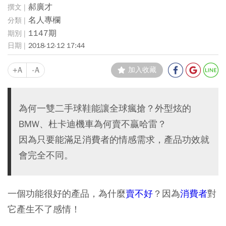
郝廣才
名人專欄
1147期
2018-12-12 17:44
+A
-A
加入收藏
為何一雙二手球鞋能讓全球瘋搶？外型炫的
BMW、杜卡迪機車為何賣不贏哈雷？
因為只要能滿足消費者的情感需求，產品功效就
會完全不同。
一個功能很好的
產品
，為什麼
賣不好
？因為
消費者
對
它產生不了
感情
！