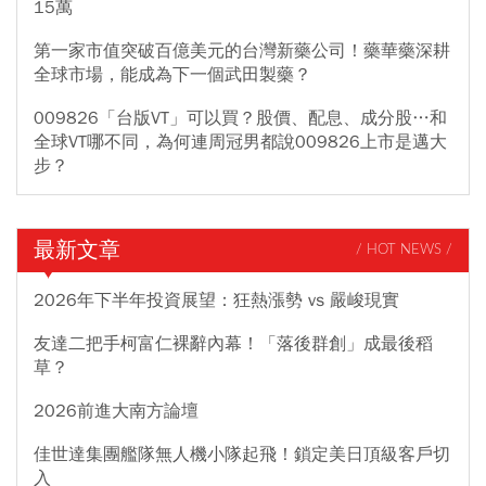
15萬
第一家市值突破百億美元的台灣新藥公司！藥華藥深耕
全球市場，能成為下一個武田製藥？
009826「台版VT」可以買？股價、配息、成分股…和
全球VT哪不同，為何連周冠男都說009826上市是邁大
步？
最新文章
/ HOT NEWS /
2026年下半年投資展望：狂熱漲勢 vs 嚴峻現實
友達二把手柯富仁裸辭內幕！「落後群創」成最後稻
草？
2026前進大南方論壇
佳世達集團艦隊無人機小隊起飛！鎖定美日頂級客戶切
入