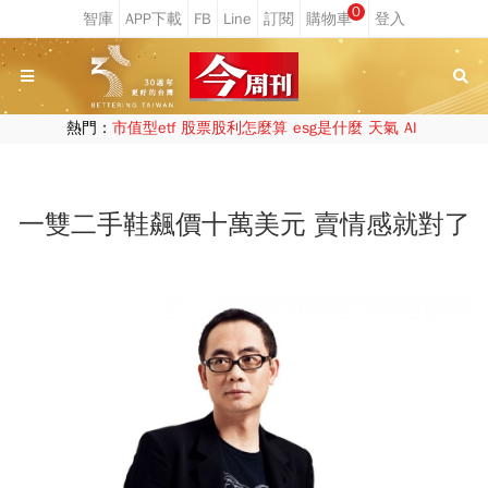
0
熱門：
市值型etf
股票股利怎麼算
esg是什麼
天氣
AI
一雙二手鞋飆價十萬美元 賣情感就對了