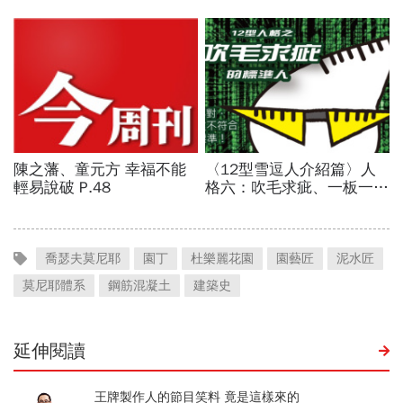
喬瑟夫莫尼耶
園丁
杜樂麗花園
園藝匠
泥水匠
莫尼耶體系
鋼筋混凝土
建築史
延伸閱讀
王牌製作人的節目笑料 竟是這樣來的