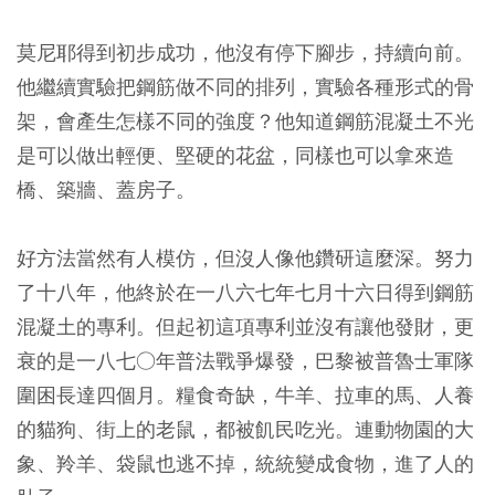
莫尼耶得到初步成功，他沒有停下腳步，持續向前。
他繼續實驗把鋼筋做不同的排列，實驗各種形式的骨
架，會產生怎樣不同的強度？他知道鋼筋混凝土不光
是可以做出輕便、堅硬的花盆，同樣也可以拿來造
橋、築牆、蓋房子。
好方法當然有人模仿，但沒人像他鑽研這麼深。努力
了十八年，他終於在一八六七年七月十六日得到鋼筋
混凝土的專利。但起初這項專利並沒有讓他發財，更
衰的是一八七○年普法戰爭爆發，巴黎被普魯士軍隊
圍困長達四個月。糧食奇缺，牛羊、拉車的馬、人養
的貓狗、街上的老鼠，都被飢民吃光。連動物園的大
象、羚羊、袋鼠也逃不掉，統統變成食物，進了人的