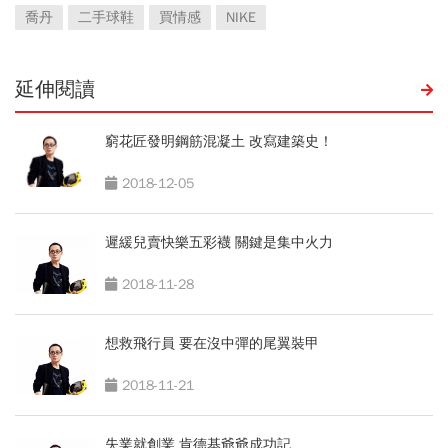
喬丹
二手球鞋
買情感
NIKE
延伸閱讀
窮花匠發明鋼筋混凝土 改寫建築史！
2018-12-05
遲緩兒賣快樂五彩襪 關鍵是集中火力
2018-11-28
想救飛行員 要在沒中彈的尾翼裝甲
2018-11-21
失業就創業 肯德基爺爺成功記