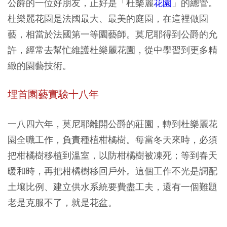
公爵的一位好朋友，正好是「
杜樂麗
花園
」的總管。
杜樂麗花園是法國最大、最美的庭園，在這裡做園
藝，相當於法國第一等園藝師。莫尼耶得到公爵的允
許，經常去幫忙維護杜樂麗花園，從中學習到更多精
緻的園藝技術。
埋首園藝實驗十八年
一八四六年，莫尼耶離開公爵的莊園，轉到杜樂麗花
園全職工作，負責種植柑橘樹。每當冬天來時，必須
把柑橘樹移植到溫室，以防柑橘樹被凍死；等到春天
暖和時，再把柑橘樹移回戶外。這個工作不光是調配
土壤比例、建立供水系統要費盡工夫，還有一個難題
老是克服不了，就是花盆。