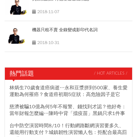
2018-11-07
機器只租不賣 全錄變成影印代名詞
2018-10-31
熱門話題
/ HOT ARTICLES /
林炳生70歲食道癌病逝…永和豆漿拼到500家、養生愛
運動為何罹癌？食道癌初期5症狀：高危險因子是它
慈濟被騙10億為何5年不報警、錢找到才認？他好奇：
當年財報怎麼編…陳時中背「擋疫苗」黑鍋只求1件事
台中防空演習時間8/10！行動網路斷網演習要多久、
還能用行動支付？城鎮韌性演習懶人包：拒配合最高罰