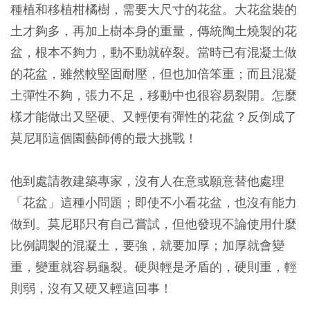
種植和移植柑橘樹，需要大尺寸的花盆。大花盆裝的
土才夠多，再加上樹本身的重量，傳統陶土燒製的花
盆，根本不夠力，動不動就碎裂。當時已有混凝土做
的花盆，雖然較堅固耐壓，但也加倍笨重；而且混凝
土彈性不夠，張力不足，移動中也很容易裂開。怎麼
樣才能做出又堅硬、又輕便有彈性的花盆？反倒成了
莫尼耶這個園藝師傅的最大挑戰！
他到處請教建築專家，沒有人在意或願意替他處理
「花盆」這種小問題；即使不小看花盆，也沒有能力
做到。莫尼耶只有自己嘗試，但他發現不論使用什麼
比例調製的混凝土，要強，就要加厚；加厚就會變
重，變重就容易龜裂。硬與輕是矛盾的，硬則重，輕
則弱，沒有又硬又輕這回事！