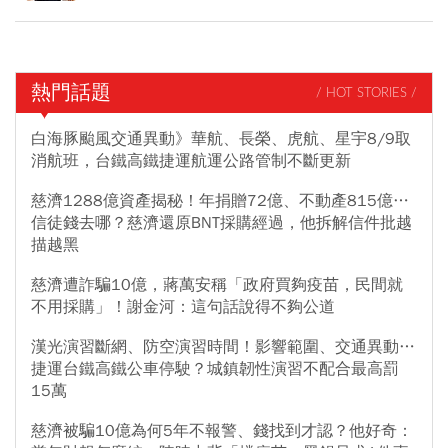
熱門話題
/ HOT STORIES /
白海豚颱風交通異動》華航、長榮、虎航、星宇8/9取
消航班，台鐵高鐵捷運航運公路管制不斷更新
慈濟1288億資產揭秘！年捐贈72億、不動產815億…
信徒錢去哪？慈濟還原BNT採購經過，他拆解信件批越
描越黑
慈濟遭詐騙10億，蔣萬安稱「政府買夠疫苗，民間就
不用採購」！謝金河：這句話說得不夠公道
漢光演習斷網、防空演習時間！影響範圍、交通異動…
捷運台鐵高鐵公車停駛？城鎮韌性演習不配合最高罰
15萬
慈濟被騙10億為何5年不報警、錢找到才認？他好奇：