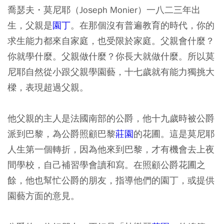
喬瑟夫・莫尼耶（Joseph Monier）
一八二三年出
生，父親是
園丁
。在那個沒有普遍教育的時代，你的
求生能力都來自家庭，也受限於家庭。父親會什麼？
你就學什麼。父親做什麼？你長大就做什麼。所以莫
尼耶自然從小跟父親學園藝，十七歲就有能力獨挑大
樑，表現超過父親。
他父親的主人是法國南部的公爵，他十九歲時被公爵
派到巴黎，為公爵照顧
巴黎
莊園
的花圃。這是莫尼耶
人生第一個轉折，因為他來到巴黎，才有機會去上夜
間學校，自己補習學會讀和寫。在照顧公爵花圃之
餘，他也幫忙公爵的朋友，指導他們的園丁，或提供
園藝方面的意見。