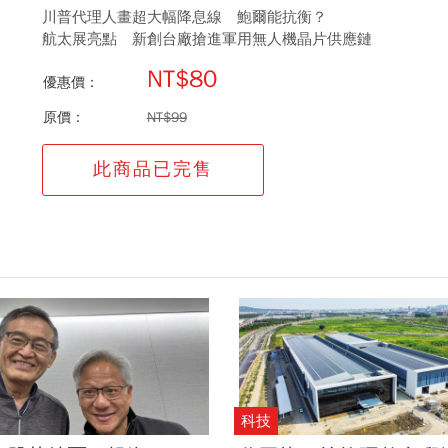
川普代理人畫超大幅降息線 鮑爾能抗衡？
航太展亮點 新創台廠搶進軍用無人機晶片供應鏈
NT$80
優惠價：
原價：
NT$99
此商品已完售
科技