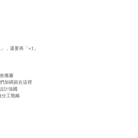
」，還要再「+1」
收搬廠
們加碼留在這裡
設計強國
廠分工戰略