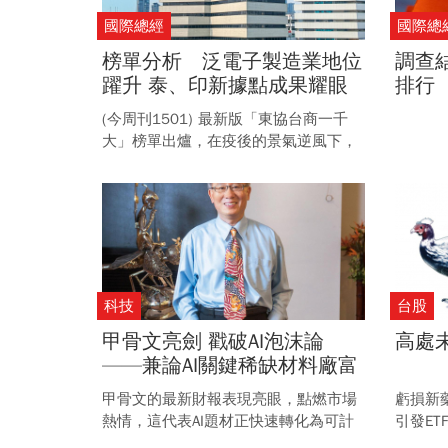
國際總經
國際總
榜單分析 泛電子製造業地位
調查結
躍升 泰、印新據點成果耀眼
排行
大標： 東協台商憑硬實力逆
(今周刊1501) 最新版「東協台商一千
風賺
大」榜單出爐，在疫後的景氣逆風下，
東協台商展現基礎獲利能力韌性，電子
製造業表現強勁、新興據點成長攀升，
即使部分市場自高基期回落，整體營收
仍創下歷史次高佳績。
科技
台股
甲骨文亮劍 戳破AI泡沫論
高處
——兼論AI關鍵稀缺材料廠富
喬
甲骨文的最新財報表現亮眼，點燃市場
虧損新
熱情，這代表AI題材正快速轉化為可計
引發ET
量的營收，背後是強勁的AI運算基礎建
守，高