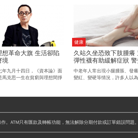
的。
降息循環的力度難以預測。
健康
理想革命大旗 生活卻陷
久站久坐恐致下肢腫癢 
窘境
彈性襪有助緩解症狀 警
脈循環異常 防範鬱血性
七年九月十四日，《資本論》面
中老年人常出現小腿腫脹、發
炎
是馬克思一生在貧窮與理想間掙
變紅、變硬等情況，許多人以
想結晶。 他批判金錢與資本，卻
疹，但很可能是血液回流不良
矛盾泥淖；理論改變世界，人生
血性皮膚炎。
諷刺。
操作。ATM只有匯款及轉帳功能，無法解除分期付款或訂單錯誤問題。