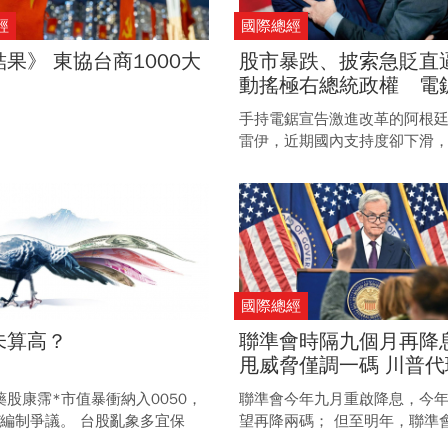
經
國際總經
果》 東協台商1000大
股市暴跌、披索急貶直
動搖極右總統政權 電
踢到鐵板 阿根廷陷經貿
手持電鋸宣告激進改革的阿根
雷伊，近期國內支持度卻下滑
中選舉也不樂觀，從阿根廷年
烈動盪的經濟數字，可看出其
不彰，讓這位激進右派領袖被
場。
國際總經
未算高？
聯準會時隔九個月再降息
甩威脅僅調一碼 川普代
畫超大幅降息線 鮑爾能
藥股康霈*市值暴衝納入0050，
聯準會今年九月重啟降息，今
衡？
F編制爭議。 台股亂象多宜保
望再降兩碼； 但至明年，聯準
檔降持股，聚焦台積電、輝達等
性、勞動市場與通膨的隱憂，