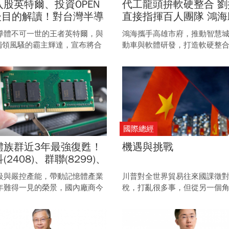
股英特爾、投資OPEN
代工龍頭拚軟硬整合 劉
背後目的解讀！對台灣半導
直接指揮百人團隊 鴻海
其他AI競爭者，將帶來哪
雄打造智慧城市 拚「整
導體不可一世的王者英特爾，與
鴻海攜手高雄市府，推動智慧
擊？
出」
域獨領風騷的霸主輝達，宣布將合
動車與軟體研發，打造軟硬整
晶片。 陳立武與黃仁勳的攜手同
域，最終目標是將高雄經驗打
於其他AI競爭者與台灣半導體，
外，劉揚偉能為代工帝國開創
來哪些衝擊？
曲線嗎？
國際總經
體族群近3年最強復甦！
機遇與挑戰
(2408)、群聯(8299)、
3260)...精選10檔相關
級與嚴控產能，帶動記憶體產業
川普對全世界貿易往來國課徵
有機會旺到年底
年難得一見的榮景，國內廠商今
稅，打亂很多事，但從另一個
現重大轉機。 預估這波復甦力道
也帶來新的機遇與挑戰。
延續到年底，建議精選個股、拉
。