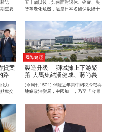
經雜誌
五十歲以後，如何面對退休、癌症、失
每期重要
智等老化危機，這是日本名醫保坂隆十
題、更前
五年來關注的問題。九月中旬他首度來
動態。
台接受《今周刊》專訪，強調延後退
休、增進社會參與，是幸福優雅老化的
祕訣。
國際總經
聯貸案
製造升級 獅城擁上下游聚
的路
落 大馬集結潘健成、蔣尚義
搶攻富
造IC設計家園 透視南洋半導
新能力
(今周刊1501) 伴隨近年美中關稅冷戰與
體鏈崛起大戲
年默默交
地緣政治變局，中國加一，乃至「台灣
單，經營
加一」，成為半導體產業的現在進行
怎麼辦到
式； 而近年積極追求製造業升級的東
協，也順勢成為承接這波供應鏈重構的
新熱點。