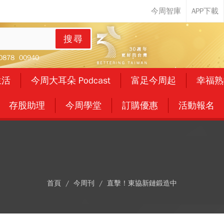
搜尋
0878
00940
生活
今周大耳朵 Podcast
富足今周起
幸福熟
存股助理
今周學堂
訂購優惠
活動報名
首頁
今周刊
直擊！東協新鏈鍛造中