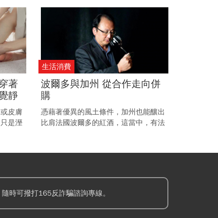
會決策交錯影響下，美元的未來走向更
添不確定性。
生活消費
穿著
波爾多與加州 從合作走向併
覺靜
購
皮膚
癢或皮膚
憑藉著優異的風土條件，加州也能釀出
為只是溼
比肩法國波爾多的紅酒，這當中，有法
造成的鬱
美技術合作下的佳釀，也有酒莊併購與
變革後的結晶。
隨時可撥打165反詐騙諮詢專線。