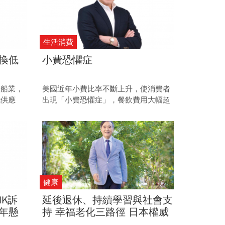
生活消費
換低
小費恐懼症
造船業，
美國近年小費比率不斷上升，使消費者
武供應
出現「小費恐懼症」，餐飲費用大幅超
可望換得
出餐食本身。 餐飲業面對成本上漲與消
得。
費緊縮的惡性循環，能否在不景氣中找
到異軍突起的機會？
健康
HK訴
延後退休、持續學習與社會支
年懸
持 幸福老化三路徑 日本權威
位轉
醫師保坂隆 揭高齡健康心法