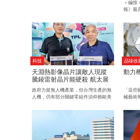
＜編按
報》最
經、科
速、最
科技
品味收
天淵熱影像晶片讓敵人現蹤
動力
騰錂雷射晶片能硬殺 航太展
亮點新創 搶進軍用無人機供
政府力挺無人機產業，但台灣生產的無
「這些
應鏈
人機，仍有部分關鍵零組件須仰賴歐美
械藝術
外商供應，今年航太展上，兩家新創自
發童心
主研發高階晶片，有機會補足缺口。
悄悄話
發現機
的趣味