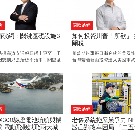
會
國際總經
補破網：關鍵基礎設施3
如何投資川普「所欲」 
關稅
法提高資安通報罰鍰上限至一千
川普期盼重振日漸衰落的美國
但懲罰只是治標不治本，關鍵基
台灣若能藉由投資進入美國軍
仍存3大隱憂，唯有補強監控、
鏈，正中美國總統心中所欲，
人才，方能提升防禦韌性。
降低關稅的談判空間，一舉多
經
國際總經
a CX300驗證電池續航與機
老舊系統拖累競爭力 N
電 電動飛機試飛兩大城
訟凸顯改革困局 「二五
油氣大國挪威的空中革命
崖」逼近 日本企業陷數