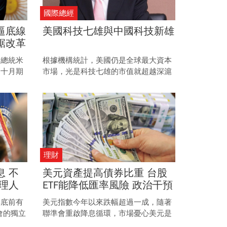
國際總經
逼底線
美國科技七雄與中國科技新雄
鋸改革
亂局
廷總統米
根據機構統計，美國仍是全球最大資本
，十月期
市場，光是科技七雄的市值就超越深滬
初至今劇
港的股市加總。 中國除了在國際政治上
改革成效
追求與美抗衡，在AI、雲端等領域也積
迫放軟立
極培育，意圖複製出本土科技新星。
理財
 不
美元資產提高債券比重 台股
理人
ETF能降低匯率風險 政治干預
抗
降息循環 弱美元時代布局攻
年底前有
美元指數今年以來跌幅超過一成，隨著
略
會的獨立
聯準會重啟降息循環，市場憂心美元是
都讓這次
否持續走弱。 特別是在川普施政與聯準