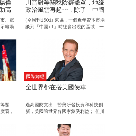
揚偉
川普對等關稅陰霾籠罩，地緣
助高
政治風雲再起⋯，除了「中國
城輸
+1」，還要再「+1」 直擊！
城市、電
(今周刊1501) 東協，一個近年資本市場
東協新鏈鍛造中 ——2025年
合示範場
談到「中國+1」時總會出現的區域，一
東協台商1000大——
包輸出海
個自首輪中美貿易戰爆發以來，就被寄
出新成長
望能承接轉單效應的舞台。 幾年過去，
這片土地正在塑造新的經濟故事。 越
南、泰國、馬來西亞與新加坡，憑藉貿
易條件優勢、產業聚落與在地供應鏈，
逐漸從「替代方案」走向「核心節
點」。 出口靠美國、進口倚中國的結
國際總經
構，正在調整中孕育新平衡。 在川普
全世界都在搭美國便車
2.0的壓力下，東協供應鏈並未退縮，
反而被迫蛻變，一個「中國+1，再+1」
的南洋新鏈，正在加速成形……。
對等關
過高國防支出、醫藥研發投資和科技創
角度看，
新，美國讓世界各國家蒙受利益； 但川
普若覬覦股權強行介入公司營運，恐怕
將拖累現有的經濟效率。