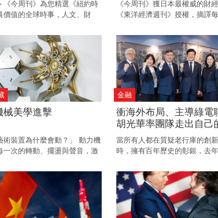
＞《今周刊》為您精選《紐約時
《今周刊》獲日本最權威的財
型危機
具價值的全球時事，人文、財
《東洋經濟週刊》授權，摘譯
技、進步的新聞報導，給您最快
內容，提供更多全面的國際議
前瞻的國際視野。
瞻的財經趨勢、更多元的產業
藏
金融
機械美學進擊
衝海外布局、主導綠電
胡光華率團隊走出自己
百年彰銀啟動財管2.0 
藝術裝置為什麼會動？」 動力機
當所有人都在質疑老行庫的創
豪市場大餅
每一次的轉動、擺盪與聲音，激
時，擁有百年歷史的彰銀，去
，好似藝術家與觀者之間在說著
出了一張令人跌破眼鏡的成績
。 走進動力機械藝術家的世界，
績效創下歷史新高。它究竟是
械、動力科技與藝術碰撞，背後
的？
與詩意感動。