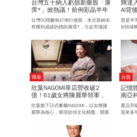
台灣五十納入虧損新藥股「康
輝達入
霈*」掀熱議！前例彩晶半年
AI
即遭剔除，ETF編納是否應評
體與
台灣50指數執行例行換股，本次新納未
曾是半
估獲利？
些衝
有獲利成績的標的康霈*，引起市場諸
AI領
多質疑。 回顧過去22年的換股歷史，
作開發
這是該指數第二次納入虧損個股。
行，對
將會帶
職場
台股
欣葉NAGOMI單店營收破2
記憶
億！61歲女將陳麗華領軍，
南亞科
日本款待文化、超強「閱讀空
威剛(
欣葉旗下日式餐廳NAGOMI，以女將陳
產品升
氣」，孫道存都指名她
股，
麗華為核心，展現款待文化精髓，開業
迎來多
3年單店年營收突破兩億元。 陳麗華憑
年也出
她追求細節的精神和永不衰退的熱情，
至少可
成就台灣餐飲獨特女將價值。
回低接