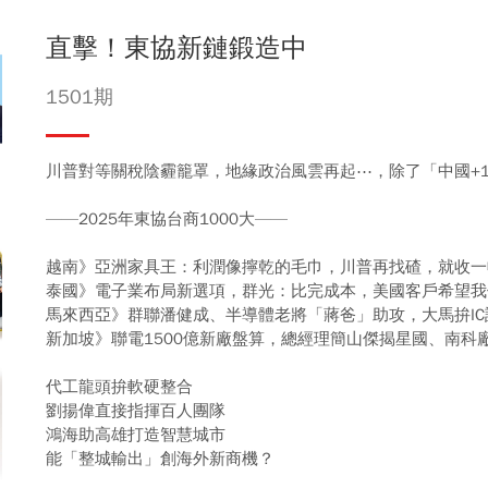
直擊！東協新鏈鍛造中
1501期
川普對等關稅陰霾籠罩，地緣政治風雲再起⋯，除了「中國+1
——2025年東協台商1000大——
越南》亞洲家具王：利潤像擰乾的毛巾，川普再找碴，就收一
泰國》電子業布局新選項，群光：比完成本，美國客戶希望我
馬來西亞》群聯潘健成、半導體老將「蔣爸」助攻，大馬拚IC
新加坡》聯電1500億新廠盤算，總經理簡山傑揭星國、南科
代工龍頭拚軟硬整合
劉揚偉直接指揮百人團隊
鴻海助高雄打造智慧城市
能「整城輸出」創海外新商機？