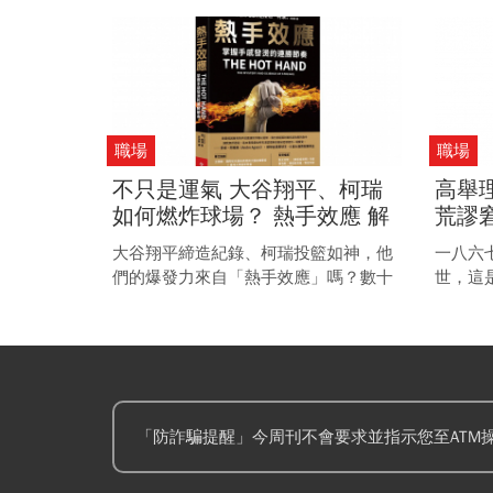
設需求支撐，與千禧年的網路泡沫化不
核心標
可同日而語。
職場
職場
不只是運氣 大谷翔平、柯瑞
高舉
如何燃炸球場？ 熱手效應 解
荒謬
密巨星成功背後的祕密
大谷翔平締造紀錄、柯瑞投籃如神，他
一八六
們的爆發力來自「熱手效應」嗎？數十
世，這
年來，體育界、經濟學家、心理學家以
扎的思
及統計學家，都在試圖解答：成功能否
也深陷
被複製？
卻充滿
「防詐騙提醒」今周刊不會要求並指示您至ATM