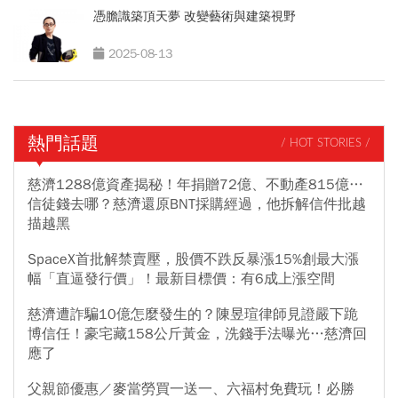
憑膽識築頂天夢 改變藝術與建築視野
2025-08-13
熱門話題
/ HOT STORIES /
慈濟1288億資產揭秘！年捐贈72億、不動產815億…
信徒錢去哪？慈濟還原BNT採購經過，他拆解信件批越
描越黑
SpaceX首批解禁賣壓，股價不跌反暴漲15%創最大漲
幅「直逼發行價」！最新目標價：有6成上漲空間
慈濟遭詐騙10億怎麼發生的？陳昱瑄律師見證嚴下跪
博信任！豪宅藏158公斤黃金，洗錢手法曝光…慈濟回
應了
父親節優惠／麥當勞買一送一、六福村免費玩！必勝