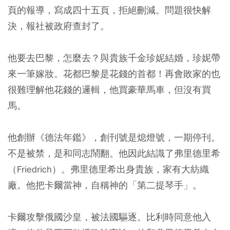
頁的報導，寫成四十五頁，拒絕刪減。問題很快解
決，報社被政府查封了。
他要去巴黎，怎麼去？與貴族千金珍妮結婚，珍妮帶
來一筆嫁妝。花都巴黎是花錢的首都！再會敗家的也
很難理解他花錢的邏輯，他買豪華馬車，但沒有買
馬。
他創辦《德法年鑑》，創刊號是熄燈號，一期停刊。
不是被禁，是和同志鬧翻。他因此結識了弗里德里希
（Friedrich）。弗里德里希出身貴族，家有大紡織
廠。他把卡爾當神，自稱神的「第二提琴手」。
卡爾攻擊俄國沙皇，被法國驅逐。比利時同意他入