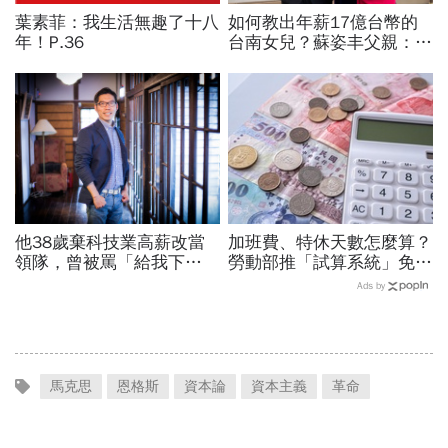
葉素菲：我生活無趣了十八
如何教出年薪17億台幣的
年！P.36
台南女兒？蘇姿丰父親：她
5歲我就開始教猶太人的觀
念 「正面看待失敗、勇於
冒險、面對挑戰！」
他38歲棄科技業高薪改當
加班費、特休天數怎麼算？
領隊，曾被罵「給我下
勞動部推「試算系統」免代
跪」：在台灣很多人怕失
公式一鍵就能算，連勞退、
Ads by
敗，但人要餓死真的不容易
資遣費都能查
馬克思
恩格斯
資本論
資本主義
革命