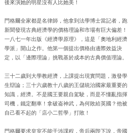
後來演她的明星沒有人比她美！
門格爾全家都是名律師，他拿到法學博士當記者，跑
新聞發現古典經濟學的價格理論和市場有巨大偏差！
一八七一年出版《經濟學原理》，這是「奧地利經濟
學派」開山之作。他第一個提出價格由邊際效益決
定，以「邊際理論」挑戰基於成本的古典價值理論。
三十二歲到大學教經濟，上課提出現實問題，激發學
生辯論；三十六歲教十八歲的王儲統治國家最重要的
知識，經濟。不是國王要親自駕駛，而是不懂亂指揮
司機，鐵定翻車！拿破崙神武，為何敗給英國？他被
自己看不起的「店小二哲學」打敗！
門格爾要求皇室不能干涉課程，帝后兩陛下說，帝國