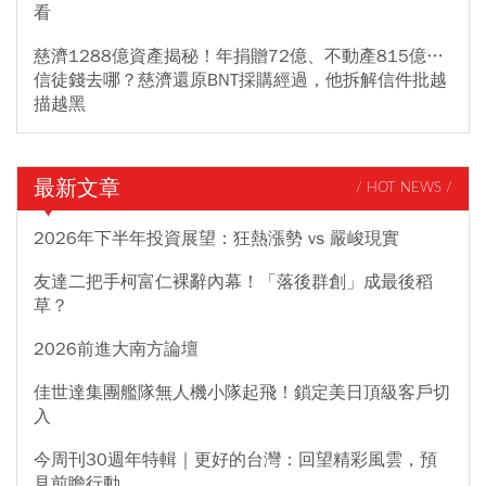
看
慈濟1288億資產揭秘！年捐贈72億、不動產815億…
信徒錢去哪？慈濟還原BNT採購經過，他拆解信件批越
描越黑
最新文章
/ HOT NEWS /
2026年下半年投資展望：狂熱漲勢 vs 嚴峻現實
友達二把手柯富仁裸辭內幕！「落後群創」成最後稻
草？
2026前進大南方論壇
佳世達集團艦隊無人機小隊起飛！鎖定美日頂級客戶切
入
今周刊30週年特輯｜更好的台灣：回望精彩風雲，預
見前瞻行動