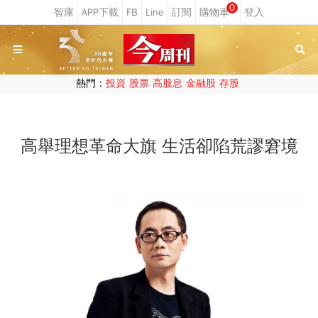
0
熱門：
投資
股票
高股息
金融股
存股
高舉理想革命大旗 生活卻陷荒謬窘境