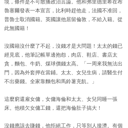
境，條件是不可散播政治言論。他和弗里德里希在布
魯塞爾發表一本宣言，比利時趕他走，法國不准回，
普魯士取消國籍。英國讓他居留倫敦，不給入籍。從
此無國籍！
沒國籍沒什麼了不起，沒錢才是大問題！太太的錢已
經見底，他筆記帳單邊抱怨，肉店、鞋店、書店太
貪，麵包、牛奶、煤球價錢太高。「一周來我無法出
門，因為外套押在當鋪。太太、女兒生病，請醫生付
不出藥錢。全家靠麵包和馬鈴薯充飢。」
這麼窮還雇女傭，女傭海倫和太太、女兒同睡一張
床。他積欠女傭工錢，還把海倫肚子搞大！
沒錢應該去賺錢，他拒絕工作，只等別人接濟。有個