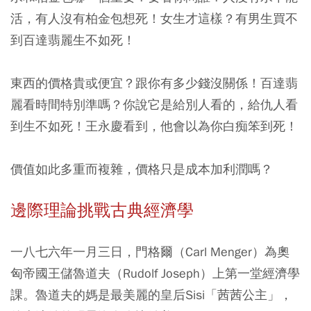
活，有人沒有柏金包想死！女生才這樣？有男生買不
到百達翡麗生不如死！
東西的價格貴或便宜？跟你有多少錢沒關係！百達翡
麗看時間特別準嗎？你說它是給別人看的，給仇人看
到生不如死！王永慶看到，他會以為你白痴笨到死！
價值如此多重而複雜，價格只是成本加利潤嗎？
邊際理論挑戰古典經濟學
一八七六年一月三日，門格爾（Carl Menger）為奧
匈帝國王儲魯道夫（Rudolf Joseph）上第一堂經濟學
課。魯道夫的媽是最美麗的皇后Sisi「茜茜公主」，