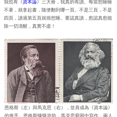
我也有《
資本論
》三大冊，我真的有讀。每當想睡睡
不著，就拿起書，隨便翻到哪一頁。不是三頁，不是
四頁，讀過第五頁就很想睡。要認真讀，愈認真愈能
除一切清醒，真實不虛！
恩格斯（左）與馬克思（右），並肩成為《資本論》
的推手。恩格斯慷慨資助，馬克思窮困中寫作，兩人