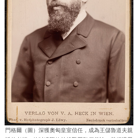
門格爾（圖）深獲奧匈皇室信任，成為王儲魯道夫親