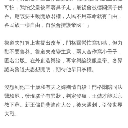
可怕，我怕父皇被牽著鼻子走，最後會被德國瘋子併
吞。應該要主動開放君權，人民不用革命就有自由，
各民族一樣自由，自然會擁護帝國！」
魯道夫打算上書提出改革，門格爾幫忙寫初稿，但力
勸不要魯莽。魯道夫改變主意，兩人合作寫小冊子，
匿名出版。在外創造輿論，再拿輿論說服皇帝。各界
認為魯道夫思想開明，期待他早日掌權。
沒想到他三十歲和有夫之婦殉情自殺！門格爾陪同法
醫驗屍，發現腦子有異狀，判定發瘋，王儲才能以宗
教下葬。新王儲是斐迪南大公，後來遇刺，引發世界
大戰。