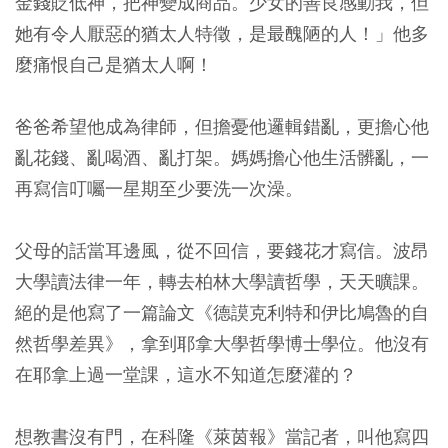
金錢貶低神，把神變成商品。少女的善良感動我，但
她有令人厭惡的猶太人特徵，是最醜陋的人！」他多
麼痛恨自己是猶太人啊！
爸爸希望他成為律師，但擔憂他邏輯錯亂，更擔心他
亂花錢、亂喝酒、亂打架。媽媽擔心他生活髒亂，一
再寫信叮囑一星期至少要洗一次澡。
父母的話當耳邊風，從不回信，要錢花才寫信。波昂
大學讀法律一年，轉去柏林大學讀哲學，天天曠課。
絕的是他寫了一篇論文《德謨克利特和伊比鳩魯的自
然哲學差異》，拿到耶拿大學哲學博士學位。他沒有
在耶拿上過一堂課，這水不知道怎麼灌的？
想教書沒有門，在科隆《萊茵報》當記者，叫他寫四