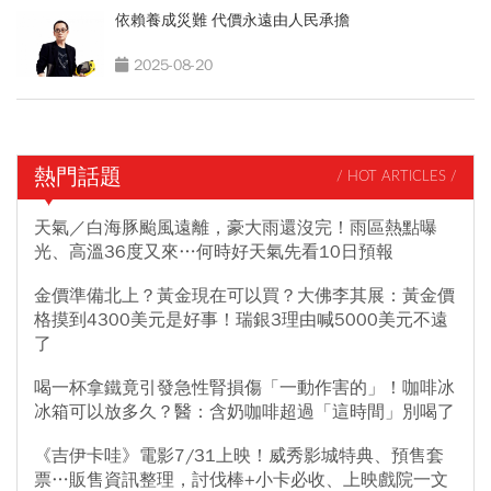
依賴養成災難 代價永遠由人民承擔
2025-08-20
熱門話題
/ HOT ARTICLES /
天氣／白海豚颱風遠離，豪大雨還沒完！雨區熱點曝
光、高溫36度又來…何時好天氣先看10日預報
金價準備北上？黃金現在可以買？大佛李其展：黃金價
格摸到4300美元是好事！瑞銀3理由喊5000美元不遠
了
喝一杯拿鐵竟引發急性腎損傷「一動作害的」！咖啡冰
冰箱可以放多久？醫：含奶咖啡超過「這時間」別喝了
《吉伊卡哇》電影7/31上映！威秀影城特典、預售套
票…販售資訊整理，討伐棒+小卡必收、上映戲院一文