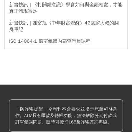
新書快訊｜《打開錢意識》學會如何與金錢相處，才能
真正體現富足
新書快訊｜謝富旭《中年財富覺醒》42歲窮大叔的翻
身筆記
ISO 14064-1 溫室氣體內部查證員課程
「防詐騙提醒」今周刊不會要求並指示您至ATM操
作。ATM只有匯款及轉帳功能，無法解除分期付款或
訂單錯誤問題。隨時可撥打165反詐騙諮詢專線。