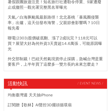
暑假跟團旅遊注意！知名旅行社遭勒令停業、9家遭廢
止或撤照…觀光署完整黑名單曝光
天氣／白海豚颱風最新路徑！北北基桃「暴風圈侵襲
率」出爐，這天估發布海警，父親節會影響嗎？10日
報先看
聯電(2303)股價破底翻、漲了2成玩完？118元可以
買？展望大好為何外資3天賣超14.6萬張，可能原因曝
光
外交部制裁！巴紐天然氣現貨停止採購，急喊台灣是重
要客戶，上半年買了這麼多…雙方長約未來怎麼走？
活動快訊
/ EVENT NEWS /
均衡臺灣週 天天抽iPhone
訂閱贈【歌林】AI聲控3D擺頭循環扇