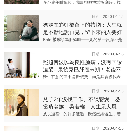
一刻都很美，都要祝福！
在小惠午睡飽後，我幫她做放鬆按摩時，找
了個適當的時機跟她說：「若妳要出一趟遠
門，很久很久都不能回家，可能好幾個月可
2020-04-15
能好幾年，可是偏偏先生和孩...
媽媽在彩虹橋留下的禮物：人生就
是不斷地說再見，留下來的人要好
好活，因為你的人生，無法重來一
Kate 被確診為肝癌時──她的第一反應不是
次
「為什麼是我？」而是「怎麼會那麼快？」
面對那麼多親人的離去，對於自己的癌症，
2020-04-13
她總說：「我覺得我還...
照超音波以為良性腫瘤，沒有回診
追蹤...最後竟已肝癌末期！老後不
想悔不當初，省掛號費...3惡習快
醫生在意的並不是掛號費，而是其背後代表
改
的意義。「我提供了專業，你就必須付
費。」偏偏很多病人不了解，他們只是想辦
2020-04-13
法省錢。這種狀況甚至也發生在自...
兒子2年沒找工作、不談戀愛，恐
當啃老族 吳若權：人生最大風
險，就是你不冒險
成長過程中的許多遭遇，既然已經發生，若
純粹把目前自己沒有勇氣的原因，歸咎於過
去沒有被好好教養或對待，根本無濟於事，
2020-04-13