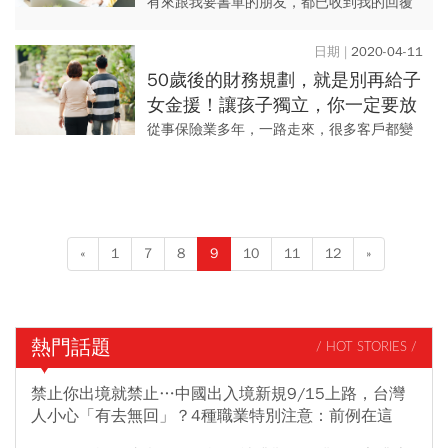
1.5年翻正，打造100歲穩健退休計
有來跟我要書單的朋友，都已收到我的回覆
畫
了。我不會讓你們看很複雜難懂的書，因為
我知道不會理財的人，通常都害怕數字，及
2020-04-11
很多專有名詞，所以挑選的作...
50歲後的財務規劃，就是別再給子
女金援！讓孩子獨立，你一定要放
下這件事
從事保險業多年，一路走來，很多客戶都變
成了朋友，我也看著他們的孩子一天天長
大。理論上，當孩子踏出校園、進入社會，
父母就可以卸下肩頭重擔，過起...
«
1
7
8
9
10
11
12
»
熱門話題
/ HOT STORIES /
禁止你出境就禁止…中國出入境新規9/15上路，台灣
人小心「有去無回」？4種職業特別注意：前例在這