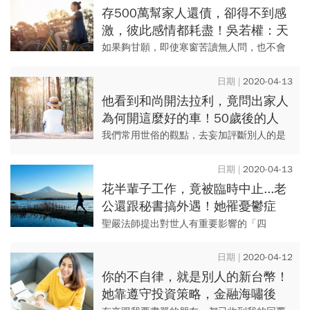
還是要願意面對現實，重新建...
存500萬幫家人還債，卻得不到感
激，彼此感情都耗盡！吳若權：天
下最難的是，甘願
如果夠甘願，即使寒窗苦讀無人問，也不會
覺得寂寞；只要夠甘願，即使散盡千金，也
覺得助人為樂。
2020-04-13
他看到和尚開法拉利，竟問出家人
為何開這麼好的車！50歲後的人
生，在苦修、樂活之間你如何抉
我們常用世俗的觀點，去妄加評斷別人的是
擇？
非。 其實所有的狹隘觀點，都是在「二元對
立」的推論之下產生的結果。
2020-04-13
花半輩子工作，竟被臨時中止...老
公還跟秘書搞外遇！她罹憂鬱症
後，靠這4態度慢慢療癒人生挫折
聖嚴法師提出對世人有重要影響的「四
它」：「面對它」、「接受它」、「處理
它」、「放下它」，既是面對人生挫折逆境
2020-04-12
的態度，也是循序漸進的步驟。
你的不自律，就是別人的新台幣！
她靠遵守投資策略，金融海嘯後