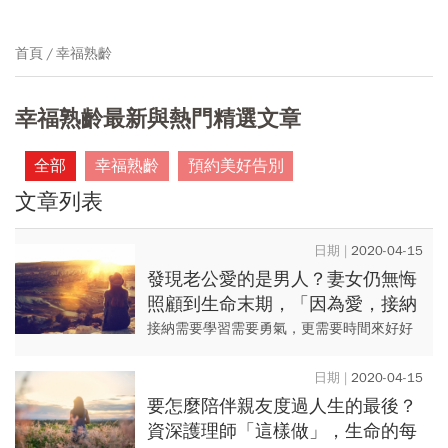
首頁
幸福熟齡
幸福熟齡最新與熱門精選文章
全部
幸福熟齡
預約美好告別
文章列表
2020-04-15
發現老公愛的是男人？妻女仍無悔
照顧到生命末期，「因為愛，接納
他的全部」
接納需要學習需要勇氣，更需要時間來好好
消化，儘管將心裡的猶豫先全部擱著，好好
告訴父親自己心裡的糾結，好好跟父親說說
2020-04-15
從小到大的感謝與道歉，好好...
要怎麼陪伴親友度過人生的最後？
資深護理師「這樣做」，生命的每