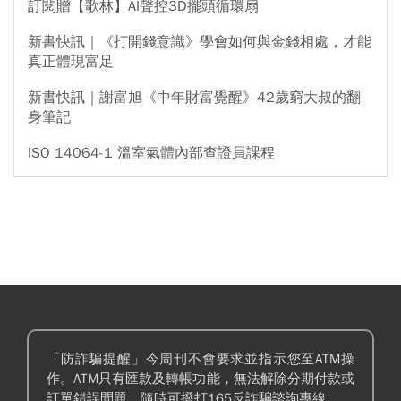
訂閱贈【歌林】AI聲控3D擺頭循環扇
新書快訊｜《打開錢意識》學會如何與金錢相處，才能
真正體現富足
新書快訊｜謝富旭《中年財富覺醒》42歲窮大叔的翻
身筆記
ISO 14064-1 溫室氣體內部查證員課程
「防詐騙提醒」今周刊不會要求並指示您至ATM操
作。ATM只有匯款及轉帳功能，無法解除分期付款或
訂單錯誤問題。隨時可撥打165反詐騙諮詢專線。