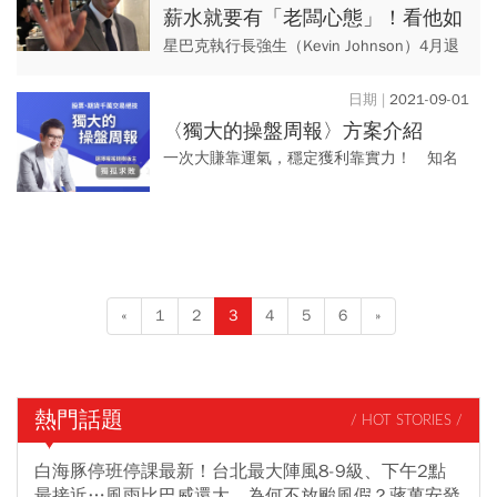
薪水就要有「老闆心態」！看他如
何從夥計變當家「賣星巴克體驗」
星巴克執行長強生（Kevin Johnson）4月退
休後，舒茲（Howard Schultz）將暫時接掌
執行長職務，這已經是他第三度回鍋。舒...
2021-09-01
〈獨大的操盤周報〉方案介紹
一次大賺靠運氣，穩定獲利靠實力！ 知名
財經作家 獨孤求敗，交叉運用股票、期貨、
選擇權，每年穩定獲利資產翻倍再翻倍。
«
1
2
3
4
5
6
»
熱門話題
/ HOT STORIES /
白海豚停班停課最新！台北最大陣風8-9級、下午2點
最接近…風雨比巴威還大，為何不放颱風假？蔣萬安發