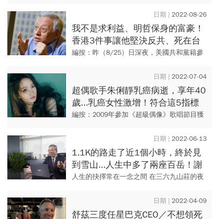
當於月收50萬，緹娜姊做一個月，是別人做
一年的薪水。 (原文刊載於2017/10/25，更
2022-08-26
新...
我不是求利益、明哲保身的富豪！
香港3件事讓他堅決反共、死在台
灣 一文揭露曹興誠的生活與愛情
編按：昨（8/25）日深夜，美國共和黨籍參
議員布蕾波恩（Marsha Blackburn）率領跨
黨派議員搭乘專機抵台，預計今（8/26）日
2022-07-04
將...
超偶歌手朱俐靜乳癌病逝，享年40
歲...乳癌女性激增！符合這5指標
是高危險群別輕忽
編按：2009年參加《超級偶像》歌唱節目獲
得冠軍的朱俐靜，週一（7/4)驚傳她在週日
（7/3）離世，享年40歲。去年一月她在發
2022-06-13
片記者會坦承罹...
1.1K的路走了近1個小時，終於見
到雪山...人生中多了兩座百岳！謝
金河：抉擇常在一念之間
人生的抉擇常在一念之間 在三六九山莊的夜
晚，大雨滂沱，整晚聽著雨聲，到了清晨兩
點，吃過早餐，家誠和老羅問我要不要打退
2022-04-09
堂鼓，天亮後下山？...
舒茲三度任星巴克CEO／不想領死