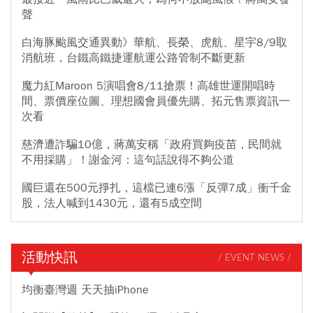
聲
白海豚颱風交通異動》華航、長榮、虎航、星宇8/9取
消航班，台鐵高鐵捷運航運公路管制不斷更新
魔力紅Maroon 5演唱會8/11搶票！高雄世運開唱時
間、票價座位圖、理想國會員優先購、拓元售票資訊一
次看
慈濟遭詐騙10億，蔣萬安稱「政府買夠疫苗，民間就
不用採購」！謝金河：這句話說得不夠公道
國巨還在500元掙扎，這檔已連6漲「反彈7成」衝千金
股，法人喊到1430元，還有5成空間
活動快訊
/ EVENT NEWS /
均衡臺灣週 天天抽iPhone