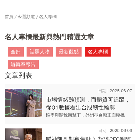
首頁
今選頻道
名人專欄
名人專欄最新與熱門精選文章
全部
話題人物
最新觀點
名人專欄
編輯室報告
文章列表
2025-06-07
市場情緒難預測，而體質可追蹤，
從Q1數據看出台股韌性輪廓
匯率與關稅衝擊下，外銷型台廠正面臨挑
戰，透過整體財報數據與獲利結構，揭開台
股企業的真實體質。
2025-06-03
暖神凱哥觀察焦點 》輝達CEO親臨