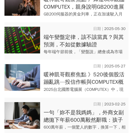
COMPUTEX，親身說明GB200進展
GB200伺服器的黃金列車，正在加速駛入月
台——您準備好上車了嗎？當市場還在為大
盤的沉悶走勢感到困惑時，聰明錢早已悄悄
2025-05-30
布局下一波產業革命。就...
端午變盤定律，該不該當真？與其
預測，不如從數據驗證
每年端午節前後，「變盤說」總會成為市場
話題焦點，與其陷入情緒性的預測，不如用
數據回答：在這樣的時節裡，誰才是真正具
2025-05-27
備重複性與操作勝率的個股？...
暖神凱哥觀察焦點 》520後個股活
蹦亂跳—投信作帳與COMPUTEX概
念股
2025台北國際電腦展（COMPUTEX）中，現
場高喊「邊緣市場爆發」的聲音不絕於耳，
相關展出廠商超過十家，我們也看到不少媒
2023-02-25
體報導指出工業電...
一句「妳不是我媽媽」，外商女副
總拋下年薪600萬毅然辭職：孩子
不要我，賺錢還有什麼意義...
600萬年薪，一個驚人的數字，換算一下，相