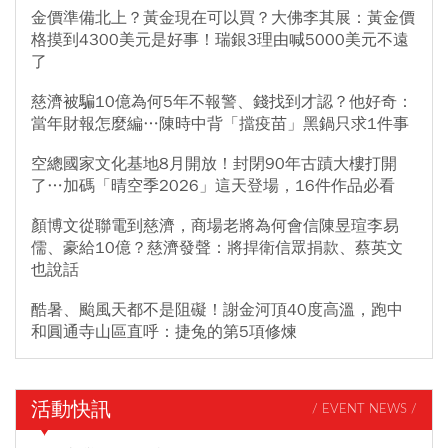
金價準備北上？黃金現在可以買？大佛李其展：黃金價
格摸到4300美元是好事！瑞銀3理由喊5000美元不遠
了
慈濟被騙10億為何5年不報警、錢找到才認？他好奇：
當年財報怎麼編…陳時中背「擋疫苗」黑鍋只求1件事
空總國家文化基地8月開放！封閉90年古蹟大樓打開
了…加碼「晴空季2026」這天登場，16件作品必看
顏博文從聯電到慈濟，商場老將為何會信陳昱瑄李易
儒、豪給10億？慈濟發聲：將捍衛信眾捐款、蔡英文
也說話
酷暑、颱風天都不是阻礙！謝金河頂40度高溫，跑中
和圓通寺山區直呼：捷兔的第5項修煉
活動快訊
/ EVENT NEWS /