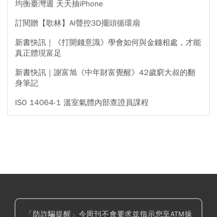
均衡臺灣週 天天抽iPhone
訂閱贈【歌林】AI聲控3D擺頭循環扇
新書快訊｜《打開錢意識》學會如何與金錢相處，才能
真正體現富足
新書快訊｜謝富旭《中年財富覺醒》42歲窮大叔的翻
身筆記
ISO 14064-1 溫室氣體內部查證員課程
「防詐騙提醒」今周刊不會要求並指示您至ATM操