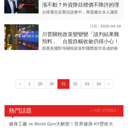
漲不動？外資降目標價不降評的理
由：短線雜音、長線隱憂一次看
台積電在近期法說會中，再度繳出令人滿意
的成績單。前半導體分析師陳慧明認為，台
積電今年營運可望達標，而關稅問題因台積
2025-04-19
電有無可取代的地位，盼能降...
川普關稅政策變變變「談判結果難
預料」 台股跌幅收斂仍得小心！
金管會宣布：限空令3措施再延長
因應美國對等關稅政策對國際股市造成的衝
擊，金管會日前宣布3項穩定股市之暫行措
施，延長至4/18。金管會今（4/19）日表示
觀察台股本週趨於穩...
«
1
29
30
31
32
33
34
»
熱門話題
/ HOT STORIES /
健身工廠 vs World Gym大解密！世界健身-KY營收大