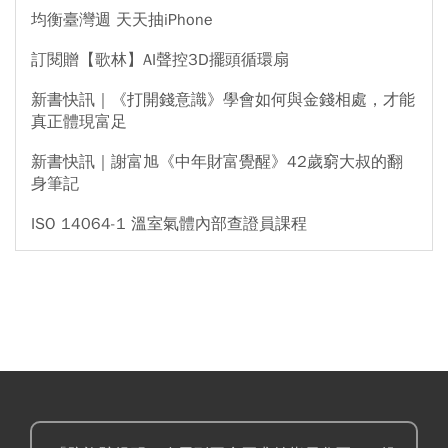
均衡臺灣週 天天抽iPhone
訂閱贈【歌林】AI聲控3D擺頭循環扇
新書快訊｜《打開錢意識》學會如何與金錢相處，才能
真正體現富足
新書快訊｜謝富旭《中年財富覺醒》42歲窮大叔的翻
身筆記
ISO 14064-1 溫室氣體內部查證員課程