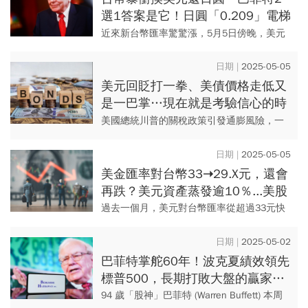
選1答案是它！日圓「0.209」電梯
向上還是下、有可能0.1字頭？
近來新台幣匯率驚驚漲，5月5日傍晚，美元
兌台幣最高一度觸及26.9元，引發外界高度
關注。如今整體現況為台幣急升、美元重
2025-05-05
貶，對此，「股神」巴菲...
美元回貶打一拳、美債價格走低又
是一巴掌…現在就是考驗信心的時
刻！大佛李其展拆解美債後市
美國總統川普的關稅政策引發通膨風險，一
度揚言開除聯準會主席鮑爾，讓金融市場從4
月4日起出現了美國公債拋售潮，原本表現穩
2025-05-05
定的投資級公司債也遭到...
美金匯率對台幣33➝29.X元，還會
再跌？美元資產蒸發逾10％...美股
老手1祕訣，有效降低匯兌風險
過去一個月，美元對台幣匯率從超過33元快
速貶值到不到30元，5/5盤中最低見29.585
元，引起許多投資人的關注。對於有大筆資
2025-05-02
產投資美股的人...
巴菲特掌舵60年！波克夏績效領先
標普500，長期打敗大盤的贏家…
股東大會投資人靜待股神開示
94 歲「股神」巴菲特 (Warren Buffett) 本周