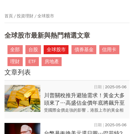
首頁
投資理財
全球股市
全球股市最新與熱門精選文章
全部
台股
全球股市
債券基金
信用卡
理財
ETF
房地產
文章列表
2025-05-06
川普關稅推升避險需求！黃金大多
頭來了…高盛估金價年底將飆升至
3700美元，還會再衝多高？
受國際金價走強的影響，港股上市的黃金相
關股票在早盤跟隨上漲。其中，赤峰黃金
(06693-HK) 股價漲幅接近 10%，靈寶黃金
2025-05-06
(0333...
台幣暴衝換美元還日圓…巴菲特2