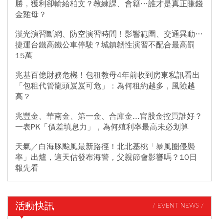
勝，獲利卻輸給柏文？教練課、會籍…誰才是真正賺錢
金雞母？
漢光演習斷網、防空演習時間！影響範圍、交通異動…
捷運台鐵高鐵公車停駛？城鎮韌性演習不配合最高罰
15萬
兆基百億財務危機！包租教母4年前收到房東私訊看出
「包租代管龍頭岌岌可危」：為何租約越多，風險越
高？
兆豐金、華南金、第一金、合庫金...官股金控買誰好？
一表PK「價差填息力」，為何殖利率最高未必划算
天氣／白海豚颱風最新路徑！北北基桃「暴風圈侵襲
率」出爐，這天估發布海警，父親節會影響嗎？10日
報先看
活動快訊
/ EVENT NEWS /