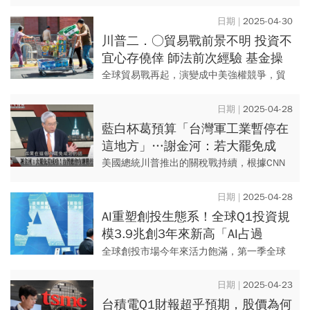
六將在內布拉斯加奧馬哈舉行的年度股東大
會中，迎接他掌管波克夏(Berkshir...
2025-04-30
川普二．○貿易戰前景不明 投資不
宜心存僥倖 師法前次經驗 基金操
盤贏家揭保命符
全球貿易戰再起，演變成中美強權競爭，貿
易保護主義與地緣政治因素交織，使局勢更
不明。 在不確定的環境中，二○一八年中美
2025-04-28
貿易戰的「經驗值」...
藍白杯葛預算「台灣軍工業暫停在
這地方」…謝金河：若大罷免成
功，後面會有很大的翻騰行情
美國總統川普推出的關稅戰持續，根據CNN
民調，川普支持度41%，是美80年來歷任總
統就職百日最低。 呂張投資團隊總監呂宗耀
2025-04-28
在財信傳媒董...
AI重塑創投生態系！全球Q1投資規
模3.9兆創3年來新高「AI占過
半」：這領域已乏人問津
全球創投市場今年來活力飽滿，第一季全球
創投投資規模達1,209億美元（約3.9兆元新
台幣），創下2022年第二季以來的新高，其
2025-04-23
中逾半數資金流...
台積電Q1財報超乎預期，股價為何