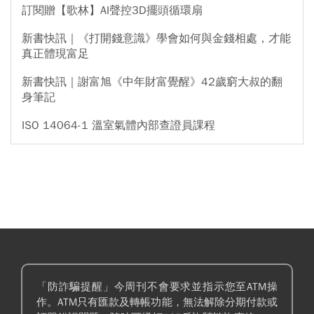
訂閱贈【歌林】AI聲控3D擺頭循環扇
新書快訊｜《打開錢意識》學會如何與金錢相處，才能
真正體現富足
新書快訊｜謝富旭《中年財富覺醒》42歲窮大叔的翻
身筆記
ISO 14064-1 溫室氣體內部查證員課程
「防詐騙提醒」今周刊不會要求並指示您至ATM操
作。ATM只有匯款及轉帳功能，無法解除分期付款或