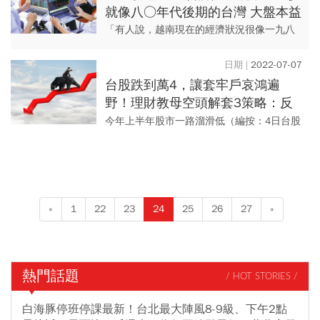
就像八○年代後期的台灣 大盤本益
比約十二倍 越南基金入場時機到？
「有人說，越南現在的經濟狀況很像一九八
○年代的台灣，其實若從股票市場來看，同
樣也有這個味道……。」一位熟悉越南市場
2022-07-07
的金融界人士這麼說。
台股跌到萬4，讓套牢戶哀鴻遍
野！理財教母空頭解套3策略：反
向ETF對沖風險這3款表現不錯
今年上半年股市一路溜滑低（編按：4日台股
開盤指數來到14,237.83點），投資人哀鴻遍
野。由於經濟面還有三大隱憂，不要期待市
場修正可以快速...
«
1
22
23
24
25
26
27
»
熱門話題
/ HOT STORIES /
白海豚停班停課最新！台北最大陣風8-9級、下午2點