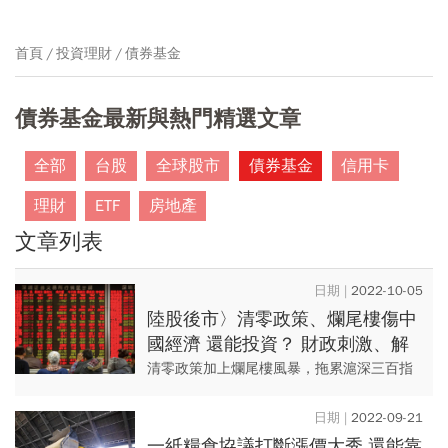
首頁
投資理財
債券基金
債券基金最新與熱門精選文章
全部
台股
全球股市
債券基金
信用卡
理財
ETF
房地產
文章列表
2022-10-05
陸股後市〉清零政策、爛尾樓傷中
國經濟 還能投資？ 財政刺激、解
封利多下 陸股基金長線攻略
清零政策加上爛尾樓風暴，拖累滬深三百指
數跌逾兩成；投信認為，隨著二十大後政局
穩定，經濟負面因素轉好下，未來半年陸股
2022-09-21
有望回漲，但長線仍要觀察經...
一紙糧食協議打斷漲價大秀 還能靠