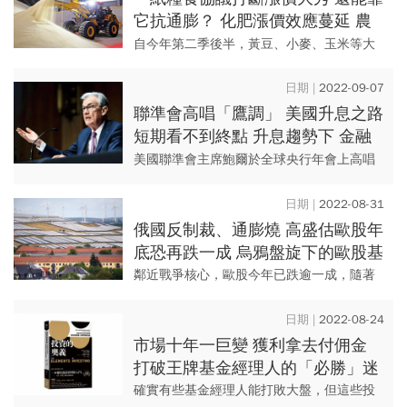
它抗通膨？ 化肥漲價效應蔓延 農
糧基金仍有看頭
自今年第二季後半，黃豆、小麥、玉米等大
宗商品價格經歷了一波回檔。 然而，近期氮
肥價格高漲、農產品價格逐步「底底高」，
2022-09-07
相關基金投資機會也...
聯準會高唱「鷹調」 美國升息之路
短期看不到終點 升息趨勢下 金融
股基金受惠程度有跡可循
美國聯準會主席鮑爾於全球央行年會上高唱
「鷹調」，市場預期升息力道短期難轉弱，
而受惠於升息趨勢的金融股基金，適當的布
2022-08-31
局時機如何判斷？
俄國反制裁、通膨燒 高盛估歐股年
底恐再跌一成 烏鴉盤旋下的歐股基
金攻略
鄰近戰爭核心，歐股今年已跌逾一成，隨著
冬季來臨，天然氣斷供再度成為焦點； 投信
多保守看歐股後市，但烏雲下仍有亮點，看
2022-08-24
好醫藥、綠能、國防等相...
市場十年一巨變 獲利拿去付佣金
打破王牌基金經理人的「必勝」迷
思
確實有些基金經理人能打敗大盤，但這些投