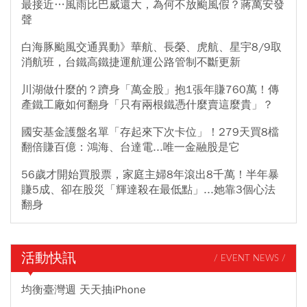
最接近…風雨比巴威還大，為何不放颱風假？蔣萬安發
聲
白海豚颱風交通異動》華航、長榮、虎航、星宇8/9取
消航班，台鐵高鐵捷運航運公路管制不斷更新
川湖做什麼的？躋身「萬金股」抱1張年賺760萬！傳
產鐵工廠如何翻身「只有兩根鐵憑什麼賣這麼貴」？
國安基金護盤名單「存起來下次卡位」！279天買8檔
翻倍賺百億：鴻海、台達電...唯一金融股是它
56歲才開始買股票，家庭主婦8年滾出8千萬！半年暴
賺5成、卻在股災「輝達殺在最低點」...她靠3個心法
翻身
活動快訊
/ EVENT NEWS /
均衡臺灣週 天天抽iPhone