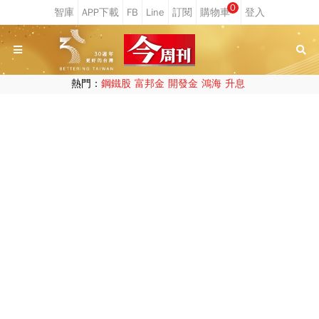
0
熱門：
鋼鐵股
富邦金
開發金
鴻海
升息