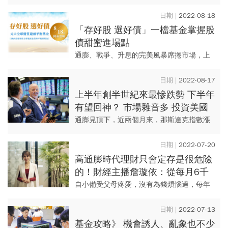
資天才很難事先選出來，傑出表現也不持
久，而且基金贏過大盤的幅度，往往小於輸
2022-08-18
給大盤的幅度。
「存好股 選好債」一檔基金掌握股
債甜蜜進場點
通膨、戰爭、升息的完美風暴席捲市場，上
半年全球股市創1970年以來最大跌幅，讓不
少投資人恐慌出場，然而隨著股債市浮現築
2022-08-17
底止穩跡象，重返市場的...
上半年創半世紀來最慘跌勢 下半年
有望回神？ 市場雜音多 投資美國
科技基金須放長線
通膨見頂下，近兩個月來，那斯達克指數漲
逾兩成； 但投信提醒，在企業獲利下修、商
品庫存水位偏高等雜音下，科技股仍將面臨
2022-07-20
較大波動。
高通膨時代理財只會定存是很危險
的！財經主播詹璇依：從每月6千
開始，我這樣攢下第1桶金
自小備受父母疼愛，沒有為錢煩惱過，每年
的壓歲錢媽媽都會帶我去銀行存起來，小學
時就擁有自己的銀行戶頭。爸媽的概念沒有
2022-07-13
錯，因為 20、30 年前...
基金攻略》 機會誘人、亂象也不少