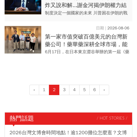
炸又說和解...謝金河揭伊朗權力結
構：制度決定一個國家的未來
制度決定一個國家的未來 川普困在伊朗的戰
爭局中，我們看新聞經常會看到川普說美伊
即將達成協議，伊朗接受和解的條件，一下
2026-08-06
子又放狠話要炸爛伊...
第一家市值突破百億美元的台灣新
藥公司！藥華藥深耕全球市場，能
成為下一個武田製藥？
6月17日，在日本東京澀谷舉辦的第一屆《藥
華藥創新獎》比賽現場，藥華藥董事長詹青
柳、執行長林國鐘與哈佛創新實驗室講師、
新創平台TECH-To...
«
1
2
3
4
5
6
»
熱門話題
/ HOT STORIES /
2026台灣文博會時間地點！逾1200攤位怎麼逛？文博