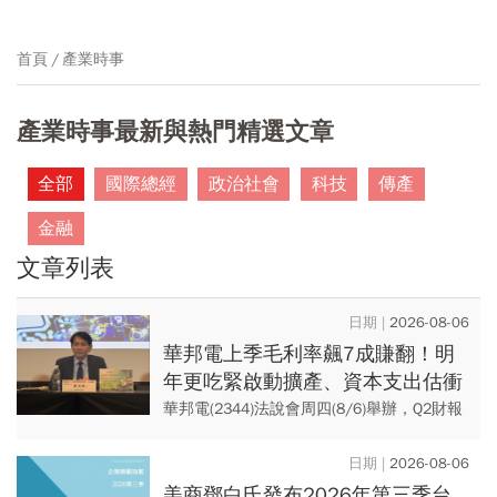
首頁
產業時事
產業時事最新與熱門精選文章
全部
國際總經
政治社會
科技
傳產
金融
文章列表
2026-08-06
華邦電上季毛利率飆7成賺翻！明
年更吃緊啟動擴產、資本支出估衝
千億：黃仁勳若想到，早入主記憶
華邦電(2344)法說會周四(8/6)舉辦，Q2財報
體廠
以及對記憶體市場的展望，受各界關注。總
經理陳沛銘直言：「2027年(供需)會比2026
2026-08-06
年...
美商鄧白氏發布2026年第三季台