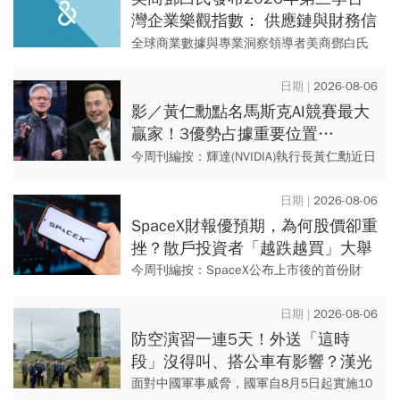
灣企業樂觀指數： 供應鏈與財務信
心同步降溫，企業投資意願仍展現
全球商業數據與專業洞察領導者美商鄧白氏
韌性
（Dun & Bradstreet）今日發布 2026 年第三
季台灣地區企業樂觀指數（Busi...
2026-08-06
影／黃仁勳點名馬斯克AI競賽最大
贏家！3優勢占據重要位置…
SpaceX全用輝達晶片，AMD蘇姿
今周刊編按：輝達(NVIDIA)執行長黃仁勳近日
丰回應了
一段訪談影片在社群爆紅，他點名特斯拉、
SpaceX執行長馬斯克(Elon Musk)在AI競...
2026-08-06
SpaceX財報優預期，為何股價卻重
挫？散戶投資者「越跌越買」大舉
抄底…限售股將解禁，賣壓將湧
今周刊編按：SpaceX公布上市後的首份財
現？
報，第2季營收優於市場預期，年增92%。不
過一項數據引起投資人的擔憂，第二季人工
2026-08-06
智慧(AI)資本支...
防空演習一連5天！外送「這時
段」沒得叫、搭公車有影響？漢光
演習各縣市管制方式、斷網時間…
面對中國軍事威脅，國軍自8月5日起實施10