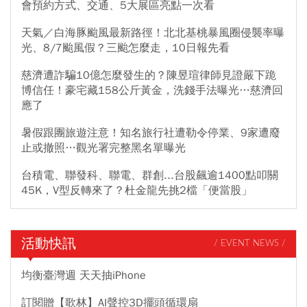
會預約方式、交通、5大展區亮點一次看
天氣／白海豚颱風最新路徑！北北基桃暴風圈侵襲率曝
光、8/7颱風假？三颱怎麼走，10日報先看
慈濟遭詐騙10億怎麼發生的？陳昱瑄律師見證嚴下跪
博信任！豪宅藏158公斤黃金，洗錢手法曝光…慈濟回
應了
暑假跟團旅遊注意！知名旅行社遭勒令停業、9家遭廢
止或撤照…觀光署完整黑名單曝光
台積電、聯發科、聯電、群創...台股飆逾1400點叩關
45K，V型反轉來了？杜金龍先挑2檔「便當股」
活動快訊
/ EVENT NEWS /
均衡臺灣週 天天抽iPhone
訂閱贈【歌林】AI聲控3D擺頭循環扇