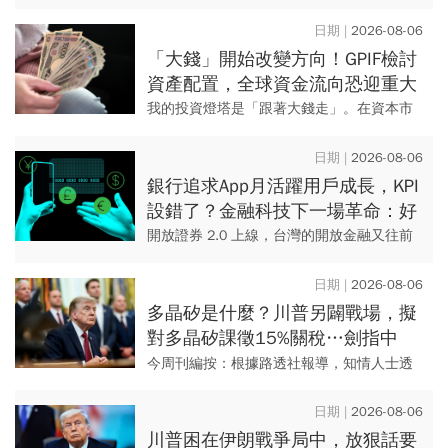
違者罰15萬
天9夜的「漢光42號實兵演習」，同時結合
「2026城鎮韌性演習」。 此次城鎮韌性演
2026-08-06
習，分別於...
「大錢」開始改變方向！GPIF檢討
資產配置，全球資金流向恐迎重大
變局
我的投資燈塔是「跟著大錢走」。在資本市
場裡，最龐大、存續期最長，也最能決定底
層流動性的「大錢」，無疑就是各國的主權
2026-08-06
與國家級退休基金。它們是金...
銀行追求App月活躍用戶成長，KPI
設錯了？金融科技下一場革命：好
的金融服務，應該像空氣一樣存在
開放證券 2.0 上線，台灣的開放金融又往前
走了一步。但無形金融真正的門檻，從來不
是技術。 上個月，如果你想向券商申請開立
2026-08-06
信用交易帳戶...
多晶矽是什麼？川普另闢戰場，擬
對多晶矽課徵15%關稅…劍指中
國？晶片與太陽能產業都離不開它
今周刊編按：根據路透社報導，知情人士透
露，川普最快在美東時間周五(8/6)，針對多
晶矽製成的產品課徵15%關稅，並針對進口
2026-08-06
多晶矽、晶圓、太陽...
川普困在伊朗戰爭局中，放狠話要