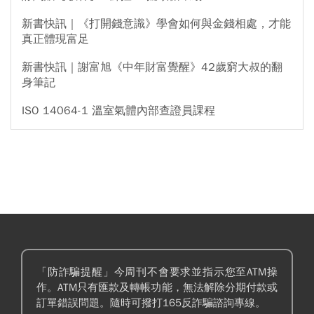
新書快訊｜《打開錢意識》學會如何與金錢相處，才能
真正體現富足
新書快訊｜謝富旭《中年財富覺醒》42歲窮大叔的翻
身筆記
ISO 14064-1 溫室氣體內部查證員課程
「防詐騙提醒」今周刊不會要求並指示您至ATM操
作。ATM只有匯款及轉帳功能，無法解除分期付款或
訂單錯誤問題。隨時可撥打165反詐騙諮詢專線。