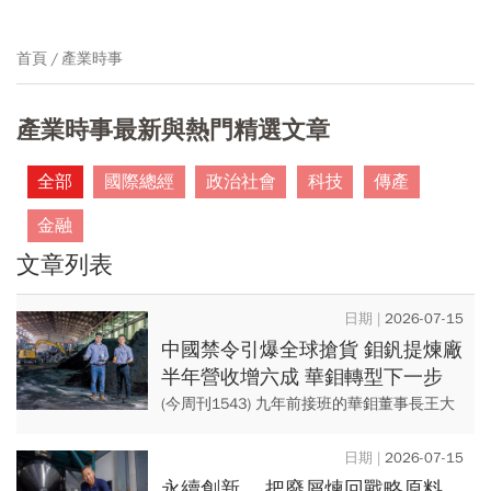
首頁
產業時事
產業時事最新與熱門精選文章
全部
國際總經
政治社會
科技
傳產
金融
文章列表
2026-07-15
中國禁令引爆全球搶貨 鉬釩提煉廠
半年營收增六成 華鉬轉型下一步
卡位釩電池、半導體
(今周刊1543) 九年前接班的華鉬董事長王大
介，總喜歡挑戰看似不可能的事情： 從帶領
團隊完成釩液流電池電解液的開發、認證，
2026-07-15
再到...
永續創新 把廢屑煉回戰略原料