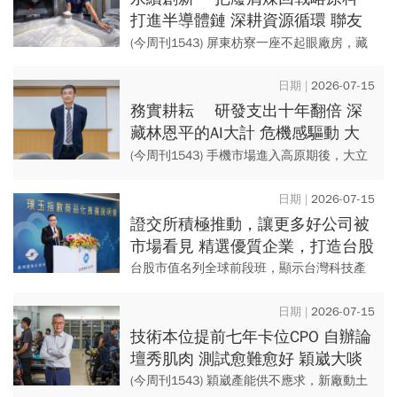
打進半導體鏈 深耕資源循環 聯友
金屬寫鎢金奇蹟
(今周刊1543) 屏東枋寮一座不起眼廠房，藏
著股價逾兩千元的鎢金奇蹟。 聯友金屬把廢
刀具、鑽針煉回戰略原料，從偏鄉接上半導
2026-07-15
體、...
務實耕耘 研發支出十年翻倍 深
藏林恩平的AI大計 危機感驅動 大
立光另闢CPO山頭
(今周刊1543) 手機市場進入高原期後，大立
光的營收十年間僅增加不到一成。 這家靠鏡
頭站穩千金股山頭十餘年的公司，跨進CPO
2026-07-15
新...
證交所積極推動，讓更多好公司被
市場看見 精選優質企業，打造台股
廣泛動能：璞玉指數正式啟航
台股市值名列全球前段班，顯示台灣科技產
業累積多年深厚底蘊，如今站在全球半導體
及科技產業的核心位置。但除了AI和半導
2026-07-15
體，還有一群長期深耕本業、...
技術本位提前七年卡位CPO 自辦論
壇秀肌肉 測試愈難愈好 穎崴大啖
探針商機
(今周刊1543) 穎崴產能供不應求，新廠動土