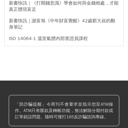
新書快訊｜《打開錢意識》學會如何與金錢相處，才能
真正體現富足
新書快訊｜謝富旭《中年財富覺醒》42歲窮大叔的翻
身筆記
ISO 14064-1 溫室氣體內部查證員課程
「防詐騙提醒」今周刊不會要求並指示您至ATM操
作。ATM只有匯款及轉帳功能，無法解除分期付款或
訂單錯誤問題。隨時可撥打165反詐騙諮詢專線。