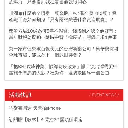
的壓力，只要看到我在看書他就很開心
川湖做什麼的？躋身「萬金股」抱1張年賺760萬！傳
產鐵工廠如何翻身「只有兩根鐵憑什麼賣這麼貴」？
慈濟被騙10億為何5年不報警、錢找到才認？他好奇：
當年財報怎麼編…陳時中背「擋疫苗」黑鍋只求1件事
第一家市值突破百億美元的台灣新藥公司！藥華藥深耕
全球市場，能成為下一個武田製藥？
「把BNT吹成神藥、誤導防疫政策」誰上演台灣需要中
國施予恩惠的大戲？杜奕瑾：還防疫團隊一個公道
活動快訊
/ EVENT NEWS /
均衡臺灣週 天天抽iPhone
訂閱贈【歌林】AI聲控3D擺頭循環扇