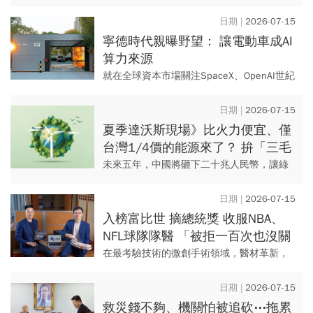
後，棚子一拆，怪手便立即進場； 然而，追
趕眼前訂單的同時，公司更看重的是：當晶
2026-07-15
片規...
寧德時代親曝野望： 讓電動車成AI
算力來源
就在全球資本市場關注SpaceX、OpenAI世紀
上市大秀的同時，中國的AI大語言模型金童
DeepSeek，也悄悄地在六月完成了五百億人
2026-07-15
民幣...
夏季達沃斯現場》比火力便宜、僅
台灣1/4價的能源來了？ 拚「三毛
錢綠電」 直擊中國AI新戰略
未來五年，中國將砸下二十兆人民幣，讓綠
能擔綱供電主角，以往的能源「壓艙石」
煤，則淪為預備隊。
2026-07-15
入榜富比世 摘總統獎 收服NBA、
NFL球隊隊醫 「被拒一百次也沒關
係」 兩個台灣囡仔勇闖美醫材市場
在最考驗技術的微創手術領域，醫材革新，
始終是各界關注的焦點。 兩位熱愛運動的台
灣年輕人，從阿基里斯腱微創手術切入，透
2026-07-15
過研發醫材優化手術...
救災錢不夠、機關怕被追砍⋯拖累