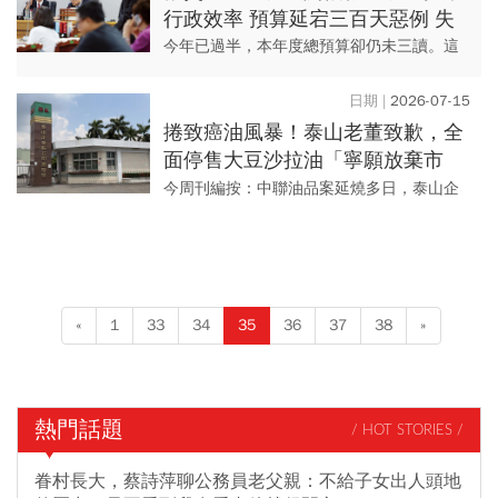
行政效率 預算延宕三百天惡例 失
能代價全民承擔
今年已過半，本年度總預算卻仍未三讀。這
場預算延宕的風暴，波及災害應變與政務推
動。 隨著明年度預算審查將再送審，若立法
2026-07-15
院為趕上時程匆忙審...
捲致癌油風暴！泰山老董致歉，全
面停售大豆沙拉油「寧願放棄市
場」，捐3千萬提升食安檢驗…千
今周刊編按：中聯油品案延燒多日，泰山企
字文曝光
業(1218)於周二(7/14)晚間發布聲明，向社會
大眾表達歉意，並強調已全面停止大豆沙拉
油相關產品販...
«
1
33
34
35
36
37
38
»
熱門話題
/ HOT STORIES /
眷村長大，蔡詩萍聊公務員老父親：不給子女出人頭地