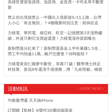
高雄世運迎張員瑛、池昌旭、金宣虎…卡司名單不斷更
新
禁止你出境就禁止…中國出入境新規9/15上路，台灣
人小心「有去無回」？4種職業特別注意：前例在這
力積電、華邦電、南亞科、旺宏…記憶體第3天漲勢繼
續，外資只剩它沒買超還賣！力積電漲停原因曝光
新制勞退分紅來了！新制勞退基金上半年暴賺1.5兆，
勞工平均領逾11萬...帳戶怎麼查？何時能領？
力積電黃崇仁睡夢中辭世，享壽77歲！醫學博士跨足
科技業、曾花8年還清千億債務，搏「九命怪貓」稱號
活動快訊
/ EVENT NEWS /
均衡臺灣週 天天抽iPhone
訂閱贈【歌林】AI聲控3D擺頭循環扇