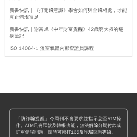
新書快訊｜《打開錢意識》學會如何與金錢相處，才能
真正體現富足
新書快訊｜謝富旭《中年財富覺醒》42歲窮大叔的翻
身筆記
ISO 14064-1 溫室氣體內部查證員課程
「防詐騙提醒」今周刊不會要求並指示您至ATM操
作。ATM只有匯款及轉帳功能，無法解除分期付款或
訂單錯誤問題。隨時可撥打165反詐騙諮詢專線。