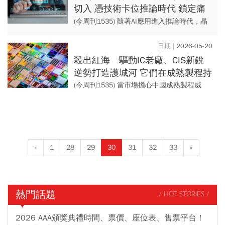
切入 憑技術卡位推論時代 鎖定痛
點 獨門解方打開市場
(今周刊1535) 隨著AI應用進入推論時代，晶
片設計由輝達獨霸的算力主導邏輯也逐漸改
變，成本與效率的全面考量下，不少新創小
2026-05-20
廠找到關鍵...
殺出紅海 驅動IC老廠、CIS新銳
逆勢打造護城河 它們在成熟製程持
續找到新生意
(今周刊1535) 當市場擔心中國成熟製程威
脅，台灣卻有兩家IC設計廠在「成熟、特殊
製程」煉出金礦。 矽創靠產品策略與零電容
技術...
«
1
28
29
30
31
32
33
»
熱門話題
/ HOT STORIES /
2026 AAA頒獎典禮時間、票價、座位表、售票平台！