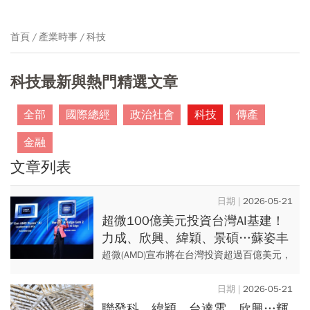
首頁
產業時事
科技
科技最新與熱門精選文章
全部
國際總經
政治社會
科技
傳產
金融
文章列表
2026-05-21
超微100億美元投資台灣AI基建！
力成、欣興、緯穎、景碩…蘇姿丰
出手，9家供應鏈這3檔先漲停
超微(AMD)宣布將在台灣投資超過百億美元，
擴展策略合作夥伴關係並提升AI基礎架構的
先進封裝能力。超微表示，正與台灣廠商包
2026-05-21
括日月光(3711...
聯發科、緯穎、台達電、欣興…輝