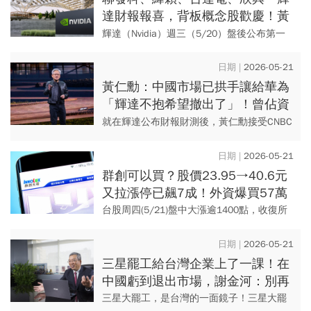
達財報報喜，背板概念股歡慶！黃
仁勳喊AI工廠擴張引爆，55家受惠
輝達（Nvidia）週三（5/20）盤後公布第一
一表看
季財報，營收與獲利雙雙擊敗華爾街預期，
輝達執行長黃仁勳宣布「代理型人工智慧
2026-05-21
（Agentic ...
黃仁勳：中國市場已拱手讓給華為
「輝達不抱希望撤出了」！曾佔資
料中心1/5營收，再來怎麼突破？
就在輝達公布財報財測後，黃仁勳接受CNBC
專訪時坦言，隨著美國出口限制持續重塑全
球AI半導體格局，對中國在短期內重新開放
2026-05-21
的前景他持謹慎態度，...
群創可以買？股價23.95→40.6元
又拉漲停已飆7成！外資爆買57萬
張原因是？目標價、支撐價、壓力
台股周四(5/21)盤中大漲逾1400點，收復所
區曝光
有短期均線，重新站上41000點之上，熱門
股之一群創(3481)再度亮燈漲停來到40.6元
2026-05-21
超...
三星罷工給台灣企業上了一課！在
中國虧到退出市場，謝金河：別再
鼓勵二次西進，這是自不量力
三星大罷工，是台灣的一面鏡子！三星大罷