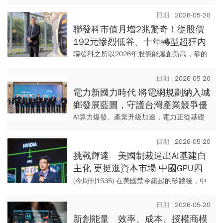
工愈演愈烈，南韓大統領李在明稱工會的無
理要求「物極必反」，更像提油救火，工會
2026-05-20
擺出強硬態度，未來這幾天，...
聯發科市值月增2兆驚奇！從股價
192元慘烈低谷、十年轉型超狂內
幕：被戲稱「AI長」蔡明介做對了
聯發科之所以2026年股價能屢創新高，靠的
什麼？
並不是它一年能賣出多少顆手機或物聯網晶
片的老題材，而是成功打上AI概念，才能迎
2026-05-20
來「重新估值」的新格...
電力新國力時代 將電網規劃納入城
鄉發展藍圖，守護台灣產業競爭優
勢
AI算力爆發、產業升級加速，電力正從基礎
資源轉為左右城市與國家競爭力的關鍵變
數，如何確保穩定供電、強化系統韌性，成
2026-05-20
為當前最迫切的發展課題。《...
挑戰輝達 美國制裁逼出AI基建自
主化 更挺進資本市場 中國GPU四
小龍 扎根算力孤島
(今周刊1535) 在美國禁令築起的矽牆後，中
國GPU四小龍正從技術追趕走向資本檢驗。
它們未必足以挑戰輝達，卻已在算力孤島
2026-05-20
上，...
新創能量 效率、成本、授權商模