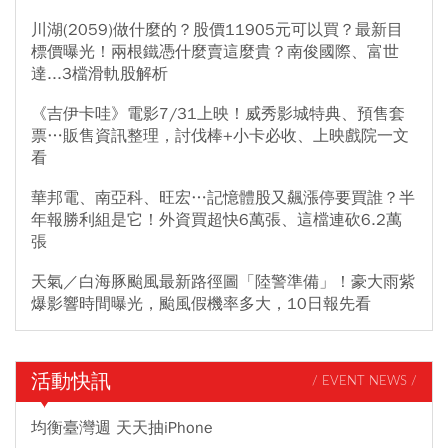
川湖(2059)做什麼的？股價11905元可以買？最新目
標價曝光！兩根鐵憑什麼賣這麼貴？南俊國際、富世
達...3檔滑軌股解析
《吉伊卡哇》電影7/31上映！威秀影城特典、預售套
票…販售資訊整理，討伐棒+小卡必收、上映戲院一文
看
華邦電、南亞科、旺宏…記憶體股又飆漲停要買誰？半
年報勝利組是它！外資買超快6萬張、這檔連砍6.2萬
張
天氣／白海豚颱風最新路徑圖「陸警準備」！豪大雨紫
爆影響時間曝光，颱風假機率多大，10日報先看
活動快訊
/ EVENT NEWS /
均衡臺灣週 天天抽iPhone