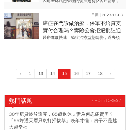
務…力挺客戶永續經營
因應全球風險管理的發展趨勢及客戶需求，
富邦產險投入損害防阻近30年，創下數個
「第一」。 包括1995年組織業界首家損害防
2023-11-03
阻團隊，延攬跨...
癌症在門診做治療，保單不給實支
實付合理嗎？壽險公會拒絕批註通
融理賠！不少爭議集中「這兩家壽
醫療進展快速，癌症治療型態轉變，過去須
險」
住院接受藥物治療，現於門診即可獲得治
療，但卻傳出投保實支實付保險，並於門診
接受治療的癌友，被保險公司以...
«
1
13
14
15
16
17
18
»
熱門話題
/ HOT STORIES /
30年房貸終於還完，65歲退休夫妻為何忍痛賣房？
「55坪透天厝只剩打掃拔草」晚年才懂：房子不是越
大越幸福