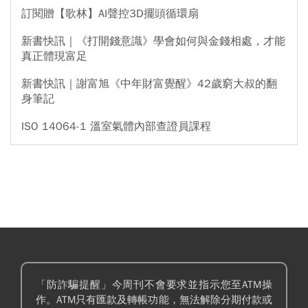
訂閱贈【歌林】AI聲控3D擺頭循環扇
新書快訊｜《打開錢意識》學會如何與金錢相處，才能
真正體現富足
新書快訊｜謝富旭《中年財富覺醒》42歲窮大叔的翻
身筆記
ISO 14064-1 溫室氣體內部查證員課程
「防詐騙提醒」今周刊不會要求並指示您至ATM操
作。ATM只有匯款及轉帳功能，無法解除分期付款或