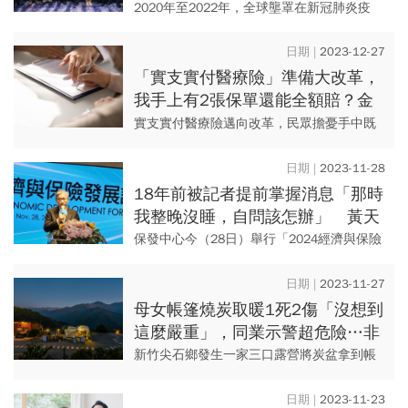
仍有這三大隱憂
2020年至2022年，全球壟罩在新冠肺炎疫
情。據國外研究預估，台灣疫情期間應產生
的直接醫療成本及間接成本，分別每年329億
2023-12-27
元及2320億元...
「實支實付醫療險」準備大改革，
我手上有2張保單還能全額賠？金
管會出手，可能理賠標準一次看
實支實付醫療險邁向改革，民眾擔憂手中既
有的實支實付醫療險保單，未來理賠難超過
醫療支出金額。金管會26日表示，改革不會
2023-11-28
溯及既往，改革後新的實支...
18年前被記者提前掌握消息「那時
我整晚沒睡，自問該怎辦」 黃天
牧：每年11月都會想起這件事
保發中心今（28日）舉行「2024經濟與保險
發展論壇」，金管會主委黃天牧在會中，回
憶起18年前的11月他做出接管國華產險的決
2023-11-27
定，他特別用一句...
母女帳篷燒炭取暖1死2傷「沒想到
這麼嚴重」，同業示警超危險…非
法場地露營若發生意外，保險會賠
新竹尖石鄉發生一家三口露營將炭盆拿到帳
嗎？
篷內燒以便取暖，結果造成一氧化碳中毒釀1
死2傷意外。 就保險理賠的角度來看，本次
2023-11-23