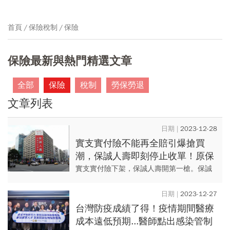
首頁
保險稅制
保險
保險最新與熱門精選文章
全部
保險
稅制
勞保勞退
文章列表
2023-12-28
實支實付險不能再全賠引爆搶買
潮，保誠人壽即刻停止收單！原保
戶權益會受影響？公司這麼說
實支實付險下架，保誠人壽開第一槍。保誠
人壽今天緊急通知銀行跟保經代相關通路，
為符合主管機關改革方向，今天下午將停止
2023-12-27
受理進件。
台灣防疫成績了得！疫情期間醫療
成本遠低預期...醫師點出感染管制