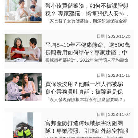
事故民眾可以思考...
幫小孩買儲蓄險，如何不被課贈與
稅？ 專家建議：搞懂關係人安排，
留意2招可避稅
「家長替子女買儲蓄險，期滿領回保險金卻
意外收到國稅局補繳贈與稅通知。」遇到這
種情況，保險本舖諮詢顧問駱潤生表示，規
2023-11-20
劃子女保單要特別留意保單關...
平均8~10年不健康餘命、逾500萬
長照費用如何準備? 專家建議：中
年保險三原則，保費佔收入1成
根據衛福部統計，2022年台灣國人平均壽命
79.84歲，若60歲離開職場，約有20年退休
人生要過。除備妥退休金外，醫療、長照都
2023-11-15
是一筆可觀開銷...
買保險沒用？他喊一堆人都被騙
良心業務員吐真話：被騙還是保
障，關鍵在你有沒有做功課
「沒人發現保險根本就沒有那麼需要嗎？」
一名網友表示，很多人買保險都是被洗腦，
除非發生重大意外，否則平時理賠根本抵不
2023-11-07
了你繳的保費，直呼還不如把...
富邦產險打造跨領域損害防阻團
隊！專業證照、引進紅外線空拍服