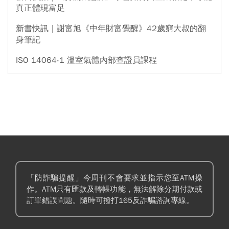
真正體現富足
新書快訊｜謝富旭《中年財富覺醒》42歲窮大叔的翻
身筆記
ISO 14064-1 溫室氣體內部查證員課程
「防詐騙提醒」今周刊不會要求並指示您至ATM操
作。ATM只有匯款及轉帳功能，無法解除分期付款或
訂單錯誤問題。隨時可撥打165反詐騙諮詢專線。