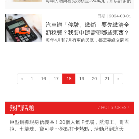
最後被扣贈與稅？漏了1個關鍵動
每年的贈與稅免稅額是224萬元，所以許多的
作
父母親總會利用該免稅額，逐年贈與現金給
小孩，如果父母親各贈與244萬元給小孩，每
2024-03-01
年即可取得488萬...
汽車辦「停駛、繳銷」要先繳清全
額稅費？我要申辦需帶哪些東西？
「一站式」程序一次看
每年4月和7月有車的民眾，都需要繳交牌照
稅、燃料稅兩項稅費，有民眾反映辦理車輛
停駛、繳銷時，被要求先結清全年度全額稅
額後才能辦理，且要自己事...
«
1
16
17
18
19
20
21
»
熱門話題
/ HOT STORIES /
巨型鋼彈現身信義區！20個人氣IP登場，航海王、哥吉
拉、七龍珠、寶可夢…盤點打卡熱點，活動只到這天