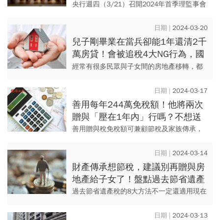
「這麼多」：再來還會連續升？
央行週四（3/21）召開2024年首季理監事會
議，利率再調升半碼，連同本次升息週期，
此次為第6度升息，讓房貸族的負擔進一步增
2024-03-20
加。 以貸...
兒子剛畢業在當兵卻能1年還清2千
萬房貸！會被追稅4大NG行為，國
稅局：贈與不是只有直接給子女錢
經常有很多民眾與子女間的房地產移轉，都
想透過子女來購買父母的房子以規避贈與
稅；但子女通常沒有足夠資金可以支付給父
2024-03-17
母，於是就想出用借款給子女的...
善用每年244萬免稅額！他將兩次
贈與「壓在1年內」行嗎？不想送
錢給國稅局，「兩大誤解」你該注
善用贈與稅免稅額可兼顧節稅及家族傳承，
意
財政部台北國稅局表示，民眾在運用這項節
稅工具時常有兩大誤解，第一是誤解「每
2024-03-14
年」起算時間，第二是誤解「每...
財產傳承想節稅，建議別再贈與房
地產給子女了！盤點過去節省遺產
稅8大方法，哪些不適用現在法
過去節省遺產稅的8大方法不一定還適用現在
令？
法令...
2024-03-13