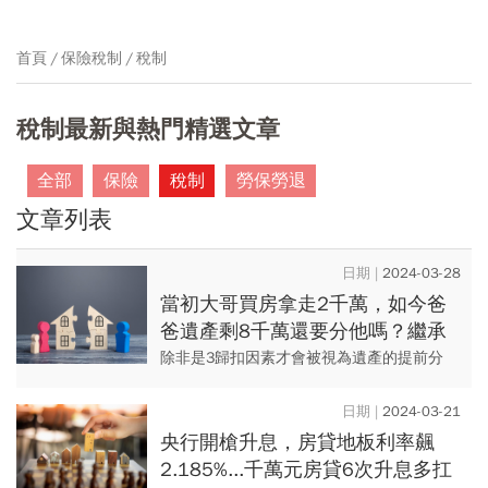
首頁
保險稅制
稅制
稅制最新與熱門精選文章
全部
保險
稅制
勞保勞退
文章列表
2024-03-28
當初大哥買房拿走2千萬，如今爸
爸遺產剩8千萬還要分他嗎？繼承
要懂的事：生前贈與分2情況
除非是3歸扣因素才會被視為遺產的提前分
配，要計入遺產總額計算分配。所以，要從
父母手上拿錢，就要避開此3種因素，才可以
2024-03-21
完整再參與父母死後的遺產...
央行開槍升息，房貸地板利率飆
2.185%...千萬元房貸6次升息多扛