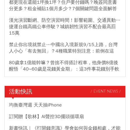
都更現在還能1坪換1坪？住戶要付錢嗎？晚簽同意書
分更多？租金補貼1個月多少？7個關鍵問題全面解答
漢光演習斷網、防空演習時間！影響範圍、交通異動…
捷運台鐵高鐵公車停駛？城鎮韌性演習不配合最高罰
15萬
禁止你出境就禁止…中國出入境新規9/15上路，台灣
人小心「有去無回」？4種職業特別注意：前例在這
80歲拿1億能幹嘛？曾捨不得搭計程車，他身價8億後
醒悟「40~60歲是花錢黃金期」：這3件事花錢別手軟
活動快訊
/ EVENT NEWS /
均衡臺灣週 天天抽iPhone
訂閱贈【歌林】AI聲控3D擺頭循環扇
新書快訊｜《打開錢意識》學會如何與金錢相處，才能