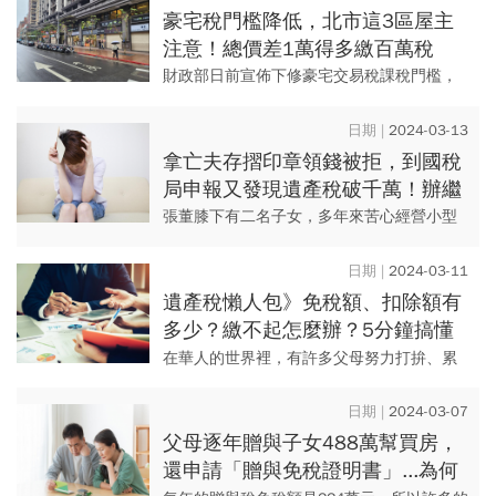
豪宅稅門檻降低，北市這3區屋主
注意！總價差1萬得多繳百萬稅
金…怎麼精算才能省錢？
財政部日前宣佈下修豪宅交易稅課稅門檻，
各縣市標準下降，讓許多去2023年出售符合
舊制條件高總價房屋的屋主措手不及，以台
2024-03-13
北市為例，從7千萬降為...
拿亡夫存摺印章領錢被拒，到國稅
局申報又發現遺產稅破千萬！辦繼
承卻現金不夠、遺產不能動怎麼
張董膝下有二名子女，多年來苦心經營小型
辦？
機械加工業，員工持續累積下已達到10人，
頗具規模，每日忙進忙出雖然談不上大富大
2024-03-11
貴，但也累積不少財富，資...
遺產稅懶人包》免稅額、扣除額有
多少？繳不起怎麼辦？5分鐘搞懂
如何計算與申報流程
在華人的世界裡，有許多父母努力打拚、累
積財富，儘管已經累績不可小覷的身家，卻
還是捨不得吃好、用好，就是為了要給下一
2024-03-07
代更豐富資源。然而，除了花...
父母逐年贈與子女488萬幫買房，
還申請「贈與免稅證明書」...為何