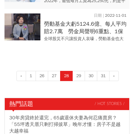
算：3種生活水準下退休金缺口
2022年，最低每月工資為25,250元，約是平
均薪資的四成，足夠讓一個人過基本生活，
但要撫養家人則有點吃緊。(編按：現行基本
2022-11-01
工資每月為新臺...
勞動基金大虧5124.6億、每人平均
賠2.7萬 勞金局聲明6重點、1保
障，領勞退分紅絕不虧
全球股災不只讓投資人哀嚎，勞動基金也大
虧超過5000億元，創下史上虧損最慘紀錄！
據勞動基金運用局11/1公布的最新績效統
計，今（2022）年...
«
1
26
27
28
29
30
31
»
熱門話題
/ HOT STORIES /
30年房貸終於還完，65歲退休夫妻為何忍痛賣房？
「55坪透天厝只剩打掃拔草」晚年才懂：房子不是越
大越幸福