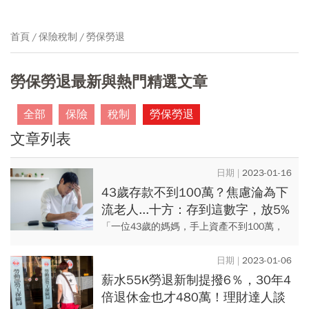
首頁
保險稅制
勞保勞退
勞保勞退最新與熱門精選文章
全部
保險
稅制
勞保勞退
文章列表
2023-01-16
43歲存款不到100萬？焦慮淪為下
流老人...十方：存到這數字，放5%
投資工具，準備退休金並不難
「一位43歲的媽媽，手上資產不到100萬，
對於退休感到焦慮」、「公司員工月收3萬
5，有1萬8要拿去付家人醫藥費」這些都是理
2023-01-06
財作家十方（李雅雯...
薪水55K勞退新制提撥6％，30年4
倍退休金也才480萬！理財達人談