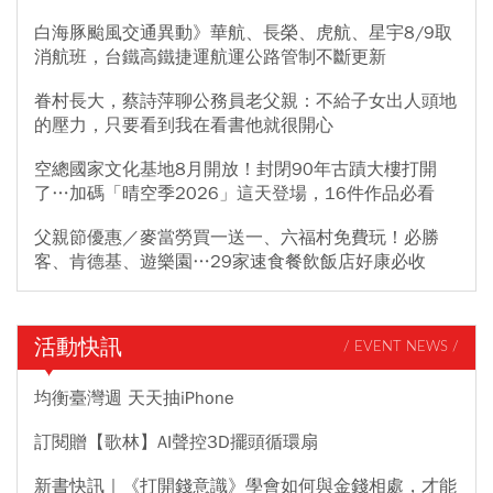
白海豚颱風交通異動》華航、長榮、虎航、星宇8/9取
消航班，台鐵高鐵捷運航運公路管制不斷更新
眷村長大，蔡詩萍聊公務員老父親：不給子女出人頭地
的壓力，只要看到我在看書他就很開心
空總國家文化基地8月開放！封閉90年古蹟大樓打開
了…加碼「晴空季2026」這天登場，16件作品必看
父親節優惠／麥當勞買一送一、六福村免費玩！必勝
客、肯德基、遊樂園…29家速食餐飲飯店好康必收
活動快訊
/ EVENT NEWS /
均衡臺灣週 天天抽iPhone
訂閱贈【歌林】AI聲控3D擺頭循環扇
新書快訊｜《打開錢意識》學會如何與金錢相處，才能