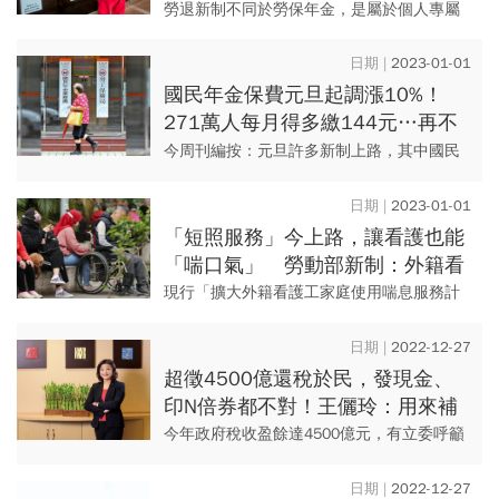
退休準備：2原因我不勞退自提
勞退新制不同於勞保年金，是屬於個人專屬
的退休金投資帳戶，公司與自己提撥的退休
金，經過幾十年的投資累積，退休後能領的
2023-01-01
錢就是自己帳戶裡的累積金額...
國民年金保費元旦起調漲10%！
271萬人每月得多繳144元…再不
拉高國民所得，學者憂1現象浮現
今周刊編按：元旦許多新制上路，其中國民
年金保險費率調整為10%，每月投保金額為1
萬9761元，每人每月自付保費增加為144
2023-01-01
元，每月需繳交11...
「短照服務」今上路，讓看護也能
「喘口氣」 勞動部新制：外籍看
護1年最多享52天喘息
現行「擴大外籍看護工家庭使用喘息服務計
畫」（擴大喘息服務），依被照顧者失能等
級給予14天與21天的喘息額度，為提升照顧
2022-12-27
家庭雇主與看護移工的喘...
超徵4500億還稅於民，發現金、
印N倍券都不對！王儷玲：用來補
「這大洞」才是正確的
今年政府稅收盈餘達4500億元，有立委呼籲
中央要「還稅於民」，引起各方討論「如何
還給人民」，有人支持發現金、發支票，有
2022-12-27