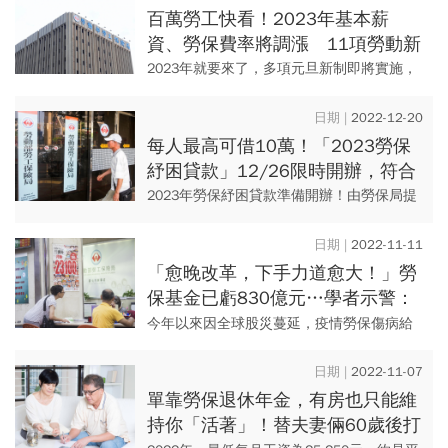
人認為應該印N倍券，中...
百萬勞工快看！2023年基本薪
資、勞保費率將調漲 11項勞動新
制攸關「你的荷包」
2023年就要來了，多項元旦新制即將實施，
其中與荷包息息相關的莫過於「基本薪資調
漲」、「勞保費率調整」等項目，一起來看
2022-12-20
看明年哪些新制會影響你...
每人最高可借10萬！「2023勞保
紓困貸款」12/26限時開辦，符合
5資格可申請 申辦方式一次看
2023年勞保紓困貸款準備開辦！由勞保局提
供的「勞工保險被保險人紓困貸款」，今年
將於12月26日開始申辦，土地銀行官網公
2022-11-11
告，只要符合勞保投保...
「愈晚改革，下手力道愈大！」勞
保基金已虧830億元…學者示警：
降到這水位，當心擠兌潮
今年以來因全球股災蔓延，疫情勞保傷病給
付支出增加，以及領取老年年金給付持續膨
脹，致勞保基金水位直直落，勞保基金餘額
2022-11-07
由去年底8,447億元，截...
單靠勞保退休年金，有房也只能維
持你「活著」！替夫妻倆60歲後打