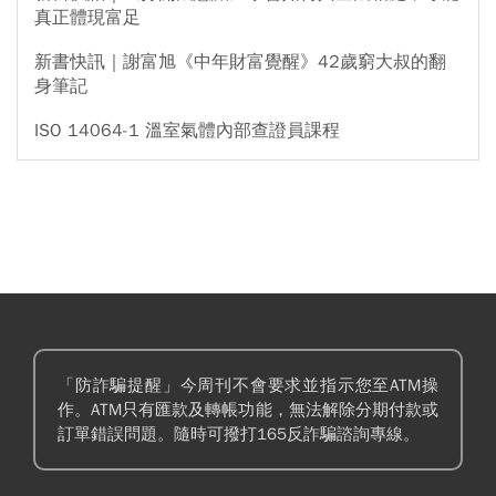
真正體現富足
新書快訊｜謝富旭《中年財富覺醒》42歲窮大叔的翻
身筆記
ISO 14064-1 溫室氣體內部查證員課程
「防詐騙提醒」今周刊不會要求並指示您至ATM操
作。ATM只有匯款及轉帳功能，無法解除分期付款或
訂單錯誤問題。隨時可撥打165反詐騙諮詢專線。