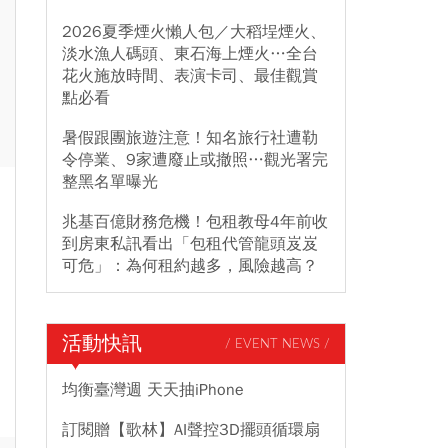
2026夏季煙火懶人包／大稻埕煙火、
淡水漁人碼頭、東石海上煙火…全台
花火施放時間、表演卡司、最佳觀賞
點必看
暑假跟團旅遊注意！知名旅行社遭勒
令停業、9家遭廢止或撤照…觀光署完
整黑名單曝光
兆基百億財務危機！包租教母4年前收
到房東私訊看出「包租代管龍頭岌岌
可危」：為何租約越多，風險越高？
活動快訊
/ EVENT NEWS /
均衡臺灣週 天天抽iPhone
訂閱贈【歌林】AI聲控3D擺頭循環扇