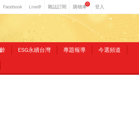
0
齡
ESG永續台灣
專題報導
今選頻道