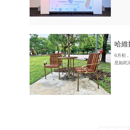
網公司)週
哈維
6月初
息如此