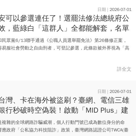
2026-07-01
安可以參選連任了！選罷法修法總統府公
效，藍綠白「這群人」全都能解套，名單
看
和民眾黨6/13聯手通過《公職人員選舉罷免法》第26條修正案，
得易服社會勞動之自由刑者，可登記參選，此條款被外界視為「高
..
詳全文
2026-07-01
台灣、卡在海外被盜刷？臺網、電信三雄
銀行秒破時空偽裝！啟動「MID Plus」建
位信任生態系
益複雜的全球網路詐騙威潮，個人行動門號已成為數位身分的命
響應政府「公私協力科技阻詐」政策，臺灣網路認證公司TWCA(臺