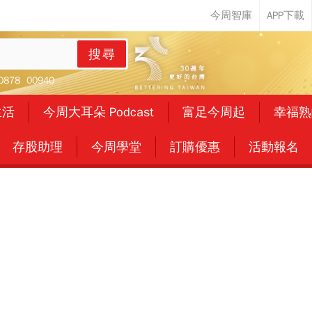
搜尋
0878
00940
生活
今周大耳朵 Podcast
富足今周起
幸福熟
存股助理
今周學堂
訂購優惠
活動報名