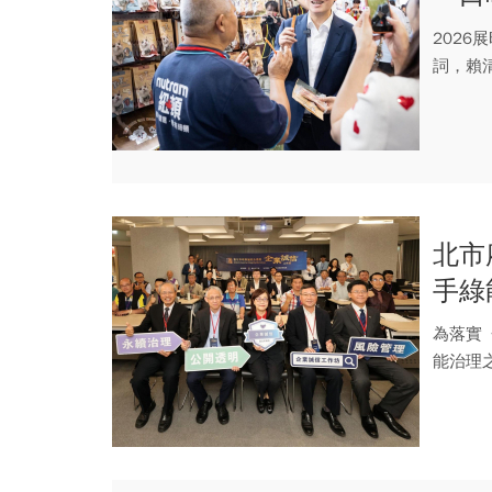
一動
2026
詞，賴
達約...
北市
手綠
為落實
能治理
官學界專