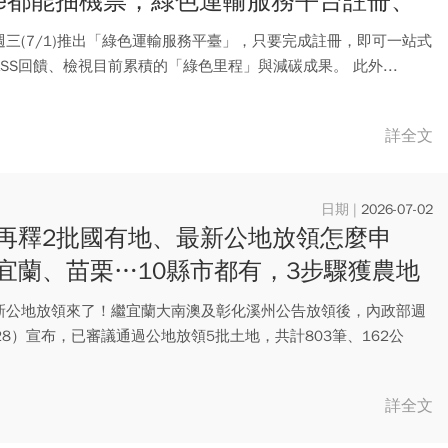
ike都能抽機票，綠色運輸服務平台註冊、
里程怎麼查一次看
週三(7/1)推出「綠色運輸服務平臺」，只要完成註冊，即可一站式
ASS回饋、檢視目前累積的「綠色里程」與減碳成果。 此外...
詳全文
2026-07-02
再釋2批國有地、最新公地放領怎麼申
宜蘭、苗栗…10縣市都有，3步驟獲農地
權
新公地放領來了！繼宜蘭大南澳及彰化溪州公告放領後，內政部週
28）宣布，已審議通過公地放領5批土地，共計803筆、162公
.
詳全文