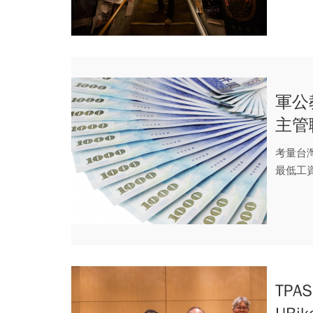
軍公
主管
節一
考量台
最低工
「116年.
TP