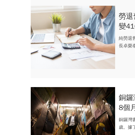
勞退
變4
件」
純勞退
長卓榮
方案」，
銅鑼
8個
人遠
銅鑼灣
歲。據
及心臟..