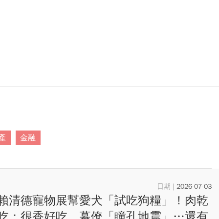
產
金融
2026-07-03
賴清德寵物展幫愛犬「試吃狗糧」！肉乾
吃：很香好吃，幕僚「瞳孔地震」…還有