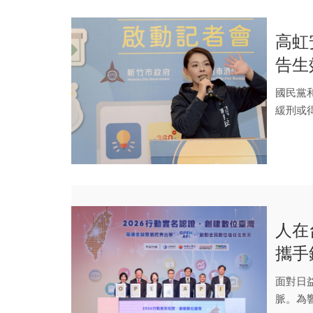
高虹
告生
一次
國民黨
緩刑或
虹安條款.
人在
攜手
構數
面對日
脈。為