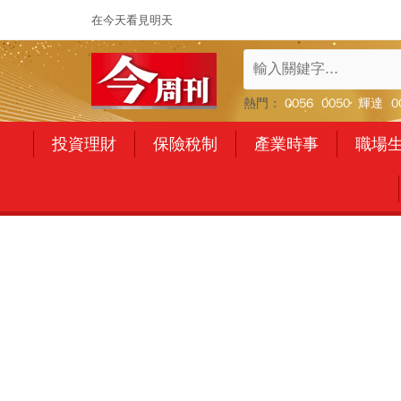
在今天看見明天
熱門：
0056
0050
輝達
0
投資理財
保險稅制
產業時事
職場