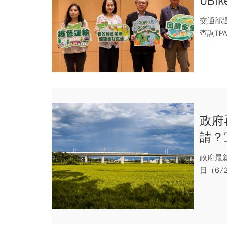
UB
綠色
交通部
查詢TP
政府
請？
所有
政府最
日（6/
頃；截..