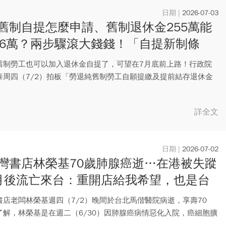
2026-07-03
舊制自提怎麼申請、舊制退休金255萬能
16萬？兩步驟滾大錢錢！「自提新制條
兩表看清楚
舊制勞工也可以加入退休金自提了，可望在7月底前上路！行政院
泰周四（7/2）拍板「勞退純舊制勞工自願提繳及提前結存退休金
開...
詳全文
2026-07-02
灣書店林榮基70歲肺腺癌逝…在港被失蹤
月後流亡來台：重開店給我希望，也是台
離親中的警醒
書店老闆林榮基週四（7/2）晚間於台北馬偕醫院病逝，享壽70
了解，林榮基是在週二（6/30）因肺腺癌病情惡化入院，癌細胞擴
.