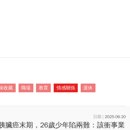
味收藏
職場
教育
情感關係
退休
2025-06-20
胰臟癌末期，26歲少年陷兩難：該衝事業