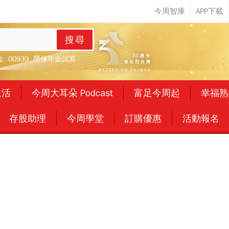
搜尋
金
00939
勞保年金試算
生活
今周大耳朵 Podcast
富足今周起
幸福熟
存股助理
今周學堂
訂購優惠
活動報名