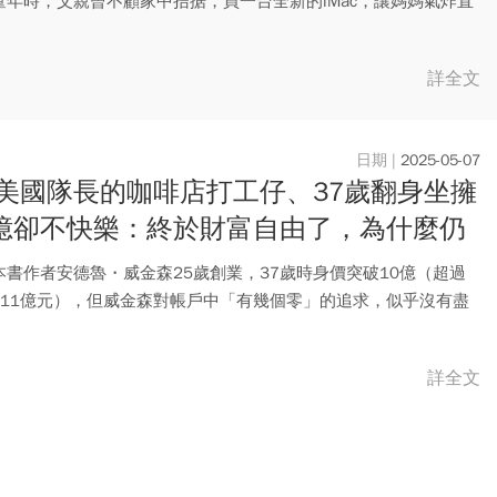
童年時，父親曾不顧家中拮据，買一台全新的iMac，讓媽媽氣炸直
..
詳全文
2025-05-07
美國隊長的咖啡店打工仔、37歲翻身坐擁
0億卻不快樂：終於財富自由了，為什麼仍
下來？
本書作者安德魯・威金森25歲創業，37歲時身價突破10億（超過
311億元），但威金森對帳戶中「有幾個零」的追求，似乎沒有盡
.
詳全文