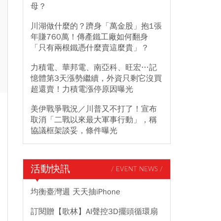
母？
川湖做什麼的？躋身「萬金股」抱1張
年賺760萬！傳產鐵工廠如何翻身
「只有兩根鐵憑什麼賣這麼貴」？
力積電、華邦電、南亞科、旺宏…記
憶體第3天漲勢繼續，外資只剩它沒買
超還賣！力積電漲停原因曝光
美伊戰爭戰況／川普又不打了！宣布
取消「二戰以來最大軍事行動」，稱
協議框架談妥，條件曝光
活動快訊
/ EVENT NEWS /
均衡臺灣週 天天抽iPhone
訂閱贈【歌林】AI聲控3D擺頭循環扇