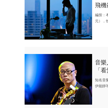
飛機
後，
編按：
元），
540萬保.
音樂
「看
生，
知名音
伊能靜
實，韓賢