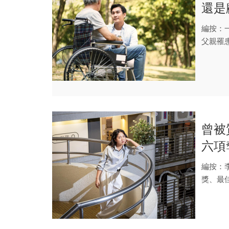
還是
「你
編按：
父親罹
爸爸？對
曾被
六項
起來
編按：
獎、最
史上...