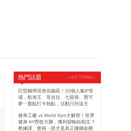
熱門話題
/ HOT STORIES /
巨型鋼彈現身信義區！20個人氣IP登
場，航海王、哥吉拉、七龍珠、寶可
夢…盤點打卡熱點，活動只到這天
健身工廠 vs World Gym大解密！世界
健身-KY營收大勝，獲利卻輸給柏文？
教練課、會籍…誰才是真正賺錢金雞