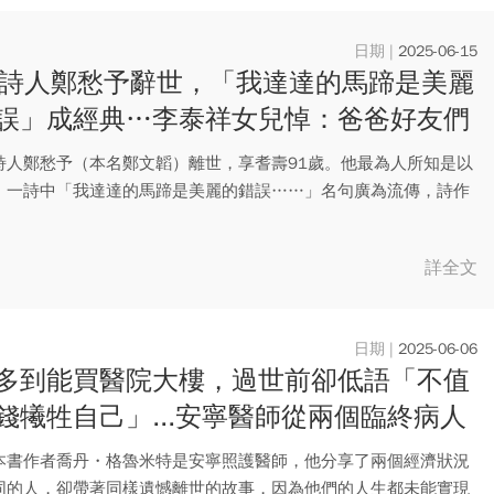
2025-06-15
歲詩人鄭愁予辭世，「我達達的馬蹄是美麗
誤」成經典…李泰祥女兒悼：爸爸好友們
上越來越熱鬧
詩人鄭愁予（本名鄭文韜）離世，享耆壽91歲。他最為人所知是以
》一詩中「我達達的馬蹄是美麗的錯誤……」名句廣為流傳，詩作
為...
詳全文
2025-06-06
多到能買醫院大樓，過世前卻低語「不值
錢犧牲自己」...安寧醫師從兩個臨終病人
的人生啟示
本書作者喬丹・格魯米特是安寧照護醫師，他分享了兩個經濟狀況
同的人，卻帶著同樣遺憾離世的故事，因為他們的人生都未能實現