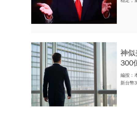
穩定，
呼：「你.
神似
30
停不
編按：
新台幣
頭，帳..