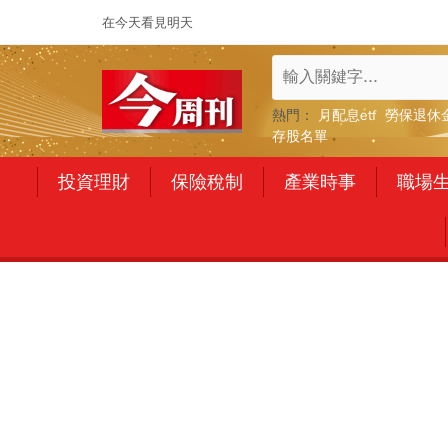
在今天看見明天
熱門：
月配息etf
勞保退休
存股名單
投資理財
保險稅制
產業時事
職場