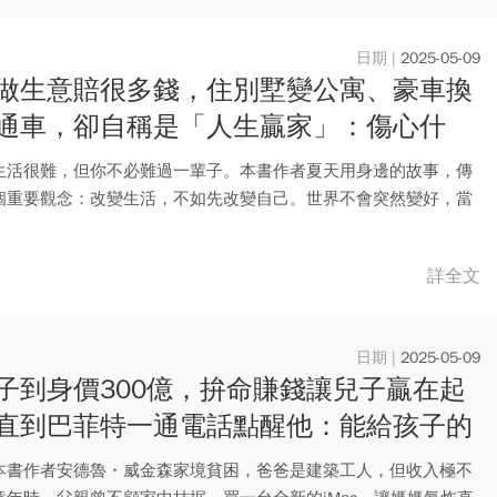
2025-05-09
做生意賠很多錢，住別墅變公寓、豪車換
通車，卻自稱是「人生贏家」：傷心什
人生最珍貴的不是錢
生活很難，但你不必難過一輩子。本書作者夏天用身邊的故事，傳
個重要觀念：改變生活，不如先改變自己。世界不會突然變好，當
個角...
詳全文
2025-05-09
子到身價300億，拚命賺錢讓兒子贏在起
直到巴菲特一通電話點醒他：能給孩子的
是錢
本書作者安德魯・威金森家境貧困，爸爸是建築工人，但收入極不