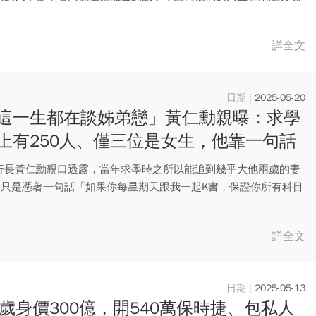
 ...
詳全文
2025-05-20
這一生都在談姊弟戀」黃仁勳親曝：求學
上有250人、僅三位是女生，他靠一句話
芳心
行長黃仁勳親口透露，當年求學時之所以能追到幾乎大他兩歲的妻
ri，只是憑著一句話「如果你每星期天跟我一起K書，保證你所有科目
.
詳全文
2025-05-13
7歲身價300億，開540萬保時捷、包私人