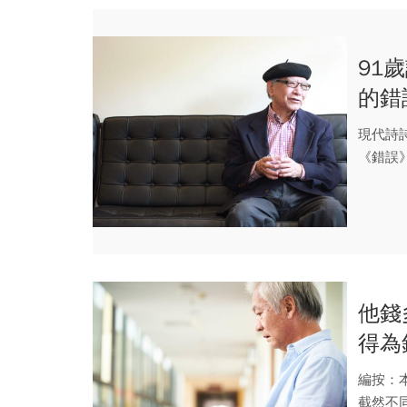
91
的錯
在天
現代詩
《錯誤
亦被改編
他錢
得為
學到
編按：
截然不