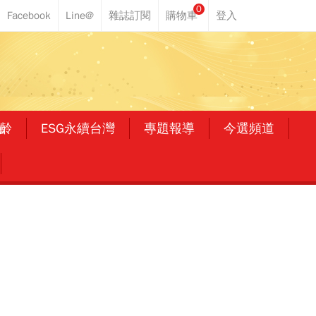
0
齡
ESG永續台灣
專題報導
今選頻道