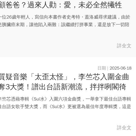
顧爸爸？過來人勸：愛，未必全然犧牲
的餘生也很重要」
一位26歲年輕人，寫信向本書作者史考特・蓋洛威尋求建議，由於
患胰臟癌末期，讓他陷入兩難：該繼續打拼事業，還是放下一切陪
此...
詳全文
2025-06-18
質疑音樂「太歪太怪」，李竺芯入圍金曲
奪3大獎！譜出台語新潮流，拌拌咧閣徛
 不完美也是一種 「Suí水」
李竺芯憑藉專輯《Suí水》入圍六項金曲獎，一舉拿下最佳台語專輯
佳台語女歌手雙大獎，而《Suí水》更被選為最佳年度專輯獎，這是
詳全文