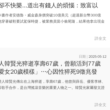
卻不快樂...道出有錢人的煩惱：致富以
朋友只剩酸言酸語
本書作者安德魯・威金森身價突破10億美元（超過新台幣300億
他穿著破鞋要試駕保時捷，被業務員當小偷尾隨，結果他拿出現金
..
詳全文
2025-05-12
人韓賢光猝逝享壽67歲，曾願活到77歲
愛女20歲模樣」…心因性猝死9徵兆發
要立刻搶命
樂人韓賢光傳出在上海猝逝，享壽67歲，他曾與薛岳、優客李林、
等歌手合作，是台灣搖滾音樂的重要人物之一。韓賢光家屬發文證
光...
詳全文