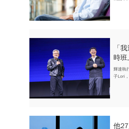
「足夠」。
「我
時班
擄獲
輝達執
子Lo
都會得..
他2