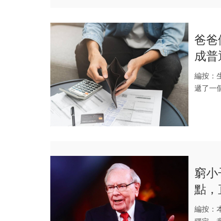
爸爸
成普
麼？
編按：
遞了一
你開始換
窮小
點，
不只
編按：