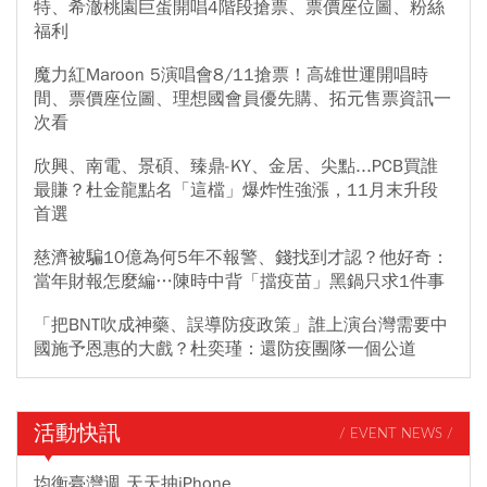
特、希澈桃園巨蛋開唱4階段搶票、票價座位圖、粉絲
福利
魔力紅Maroon 5演唱會8/11搶票！高雄世運開唱時
間、票價座位圖、理想國會員優先購、拓元售票資訊一
次看
欣興、南電、景碩、臻鼎-KY、金居、尖點...PCB買誰
最賺？杜金龍點名「這檔」爆炸性強漲，11月末升段
首選
慈濟被騙10億為何5年不報警、錢找到才認？他好奇：
當年財報怎麼編…陳時中背「擋疫苗」黑鍋只求1件事
「把BNT吹成神藥、誤導防疫政策」誰上演台灣需要中
國施予恩惠的大戲？杜奕瑾：還防疫團隊一個公道
活動快訊
/ EVENT NEWS /
均衡臺灣週 天天抽iPhone