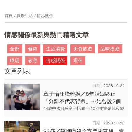
首頁
職場生活
情感關係
情感關係最新與熱門精選文章
全部
健康
生活消費
美食旅遊
品味收藏
職場
教育
情感關係
退休
文章列表
2023-10-24
章子怡汪峰離婚／8年婚姻終止
「分離不代表背叛」…她曾說2個
人好就什麼都好，154億財產如何
44歲中國影后章子怡周一(10/23)驚爆與和52
分割？
歲歌手汪峰離婚，兩人下午3點42分同時在微
博發聲明承認離婚，結束8年婚姻。 章子怡
2023-10-20
與...
83歲老醫師賺錢全寄美國妻兒、賣