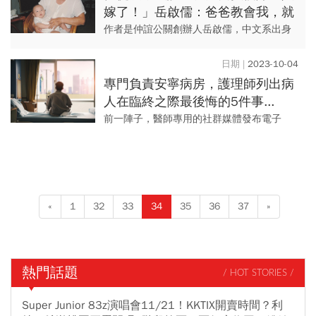
嫁了！」岳啟儒：爸爸教會我，就
算是女孩也一定要能養活自己
作者是仲誼公關創辦人岳啟儒，中文系出身
跳轉到毫無經驗的媒體公關圈，創業19年，
公司員工從１人擴大成30多人，屢屢挑戰不
2023-10-04
可能，將時尚精品公關推...
專門負責安寧病房，護理師列出病
人在臨終之際最後悔的5件事...
「如果不那麼拚命工作就好了」
前一陣子，醫師專用的社群媒體發布電子
報，裡面有篇澳洲護理師布朗妮・維爾寫的
文章。她專門負責安寧緩和醫療，內容使我
深受衝擊。安寧緩和醫療接觸的...
«
1
32
33
34
35
36
37
»
熱門話題
/ HOT STORIES /
Super Junior 83z演唱會11/21！KKTIX開賣時間？利