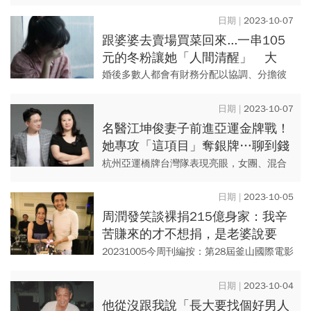
為子女必須面對的課題，無論是同住照顧，
或是將父母送至安養院，背後都會有不同的
2023-10-07
困境。一名網友抒發了他在家...
跟婆婆去賣場買菜回來...一串105
元的冬粉讓她「人間清醒」 大
嘆：這家人吃骨頭啃血的
婚後多數人都會有財務分配以協調、分擔彼
此經濟壓力，不過如果太過於執著AA制，難
免傷和氣。一名人妻表示，自己和婆婆去大
2023-10-07
賣場買菜花了1萬多元，回...
名醫江坤俊妻子前進亞運金牌戰！
她專攻「這項目」奪銀牌…聊到錢
誰管，他說「薪水都入她戶頭」
杭州亞運橋牌台灣隊表現亮眼，女團、混合
團體周五(10/6)前進金牌戰，其中1位女國手
身分很特別，她是敏盛醫院副院長、外科名
2023-10-05
醫江坤俊妻子劉藺秦...
周潤發笑談裸捐215億身家：我辛
苦賺來的才不想捐，是老婆說要
「一天有兩碗飯吃就足已」
20231005今周刊編按：第28屆釜山國際電影
節昨（10/4）晚登場，68歲影帝周潤發獲頒
亞洲電影人獎，他上台時感性表示，自己踏
2023-10-04
上演員之路...
他從沒跟我說「長大要找個好男人