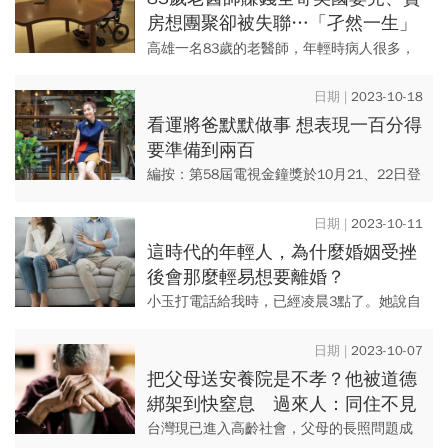
房想團聚卻被失聯…「孑然一生」
入住安養院，悲連600元都欠繳
高雄一名83歲的老醫師，年輕時病人很多，
賺的錢都寄到北美，讓妻兒在北美生活，退
休前妻子告訴他，賣掉台灣所有房產，錢寄
2023-10-18
到北美給她，買更大房子，...
看運將爸默默做事 想表現一百分得
要準備到兩百
編按：第58屆電視金鐘獎於10月21、22日登
場，藝人Lulu（黃路梓茵）以《綜藝大熱
門》、《姐妹們的音樂萬萬歲》雙料入圍綜
2023-10-11
藝節目主持人獎，...
這時代的年輕人，為什麼婚姻受挫
後會那麼輕易想要離婚？
小玉打電話給我時，已經凌晨3點了。她說自
己要帶著孩子跳樓。我說：「你別激動，發
生什麼事了？」 小玉哭著說：「我老公要和
2023-10-07
我離婚。生完孩...
把父母送安養院是不孝？他被道德
綁架到快窒息 過來人：同住不見
得比較孝順
台灣現已進入高齡社會，父母的長照問題成