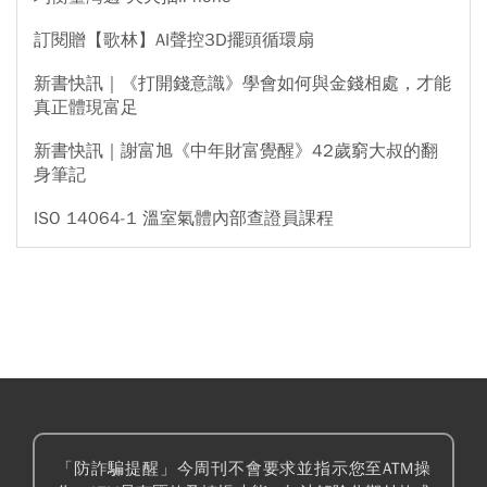
訂閱贈【歌林】AI聲控3D擺頭循環扇
新書快訊｜《打開錢意識》學會如何與金錢相處，才能
真正體現富足
新書快訊｜謝富旭《中年財富覺醒》42歲窮大叔的翻
身筆記
ISO 14064-1 溫室氣體內部查證員課程
「防詐騙提醒」今周刊不會要求並指示您至ATM操