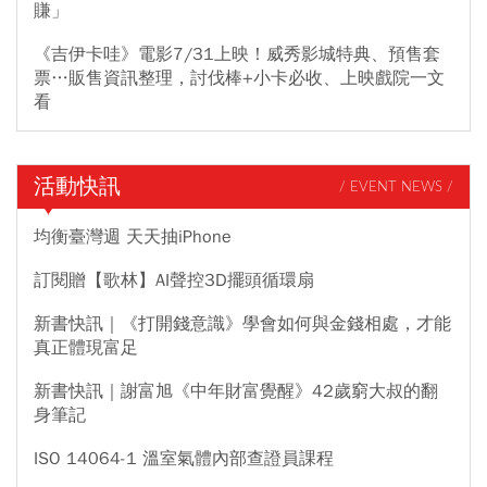
賺」
《吉伊卡哇》電影7/31上映！威秀影城特典、預售套
票…販售資訊整理，討伐棒+小卡必收、上映戲院一文
看
活動快訊
/ EVENT NEWS /
均衡臺灣週 天天抽iPhone
訂閱贈【歌林】AI聲控3D擺頭循環扇
新書快訊｜《打開錢意識》學會如何與金錢相處，才能
真正體現富足
新書快訊｜謝富旭《中年財富覺醒》42歲窮大叔的翻
身筆記
ISO 14064-1 溫室氣體內部查證員課程