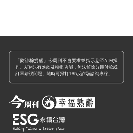
「防詐騙提醒」今周刊不會要求並指示您至ATM操
作。ATM只有匯款及轉帳功能，無法解除分期付款或
訂單錯誤問題。隨時可撥打165反詐騙諮詢專線。