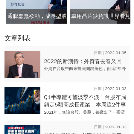
通膨蠢蠢欲動，成長型股
車用晶片缺貨讓世界看見
票漲勢告終？
台灣 中小型股漲相佳！
文章列表
2022-01-05
2022的新期待：外資春去春又回
外資在台股中向來扮演關鍵角色，但這2年外
資頻頻大賣台股，台股卻不跌反漲；隨著
2022年的到來，外資或許會有新動作，與本
2022-01-03
土大戶的競技，更是備受...
Q1半導體可望淡季不淡！台股布局
鎖定5類高成長產業 本周這2件事
將牽動股市走勢
2021年，無論台股、美股，都繳出了一張漂
亮的成績單，加權指數累計上漲3486.31點，
漲幅23.7%，創史上第3大漲點；標普500指
2022-01-03
數全年...