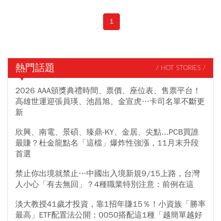
1
熱門話題
/ HOT STORIES /
2026 AAA頒獎典禮時間、票價、座位表、售票平台！
高雄世運迎張員瑛、池昌旭、金宣虎…卡司名單不斷更
新
欣興、南電、景碩、臻鼎-KY、金居、尖點...PCB買誰
最賺？杜金龍點名「這檔」爆炸性強漲，11月末升段
首選
禁止你出境就禁止…中國出入境新規9/15上路，台灣
人小心「有去無回」？4種職業特別注意：前例在這
淡大教授41歲才投資，靠1招年賺15％！小資族「勝率
最高」ETF配置法公開：0050搭配這1種「越簡單越好