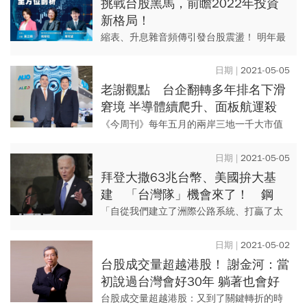
挑戰台股黑馬，前瞻2022年投資
新格局！
縮表、升息雜音頻傳引發台股震盪！ 明年最
有機會脫穎而出的產業是什麼？ 冠軍投資團
隊帶您掌握台股大趨勢， 前瞻2022年投資新
2021-05-05
格局
老謝觀點 台企翻轉多年排名下滑
窘境 半導體續爬升、面板航運殺
出 中港資金外逃下台股崛起記
《今周刊》每年五月的兩岸三地一千大市值
排行榜，今年起了重大變化； 台灣不僅上榜
家數增加，不少企業排名也都大躍升。
2021-05-05
拜登大撒63兆台幣、美國拚大基
建 「台灣隊」機會來了！ 鋼
鐵、網通、儲能、電動車最受惠
「自從我們建立了洲際公路系統、打贏了太
為何台廠吃得到這些大餅？
空爭霸賽，美國就再也沒有足堪比擬的計
畫，直到現在……。這是二戰以來美國最大
2021-05-02
的一筆投資！」美國總統拜登（...
台股成交量超越港股！ 謝金河：當
初說過台灣會好30年 躺著也會好
台股成交量超越港股：又到了關鍵轉折的時