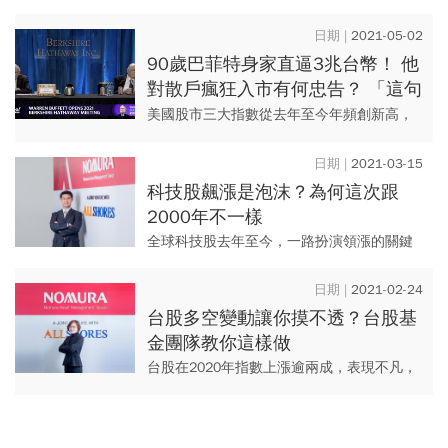
代！
2021-05-02
90歲巴菲特身家直逼3兆台幣！ 他
對散戶瘋狂入市有何忠告？ 「這句
話」道出主動選股風險有多大
美國股市三大指數從去年至今年頻創新高，
吸引極多新散戶投入股市，但現年90歲的美
國股神巴菲特（Warren Buffett）指出，主動
2021-03-15
選股的風...
科技股飆漲是泡沫？為何這次跟
2000年不一樣
全球科技股去年至今，一路扮演領漲的關鍵
要角，當市場上的投資人滿嘴投資經，好像
每個人都成為5G、AI、電動車題材的專家，
2021-02-24
這場景讓人擔心2000...
台股多空變動讓你摸不透？台股基
金團隊教你這樣做
台股在2020年指數上漲逾兩成，表現不凡，
其中績效奪冠的「野村優質基金」更繳出亮
麗的成績單，不但狂勝大盤表現，也讓其它
國內一般股票型基金遙看...