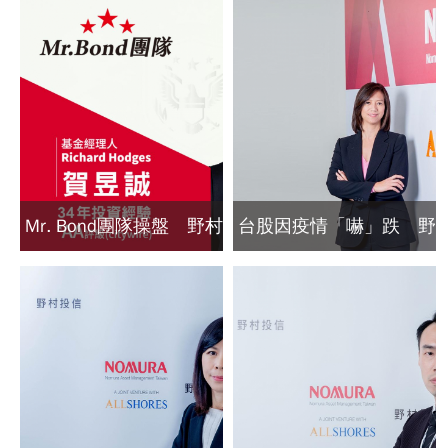
Mr. Bond團隊操盤 野村
台股因疫情「嚇」跌 野
（愛爾蘭）全球多元債登
村投信：「這時間點」可
台
能再創高