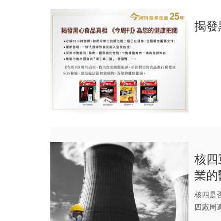
揭發
核四
業的
核四是
四廠周
長期關注