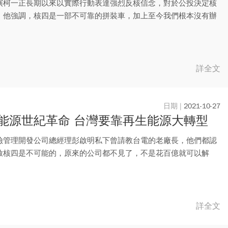
演柯一正長期以來以實際行動表達強烈反核信念，對於公投決定核
，他強調，核四是一部不可靠的拼裝車，加上至今我們根本沒有辦
廢料...
詳全文
2021-10-27
能源世紀革命 台灣要靠再生能源大轉型
險管理開發公司總經理彭啟明私下曾請教台電的老廠長，他們都認
啟核四是不可能的，原來的公司都不見了，不是花百億就可以解
核四地...
詳全文