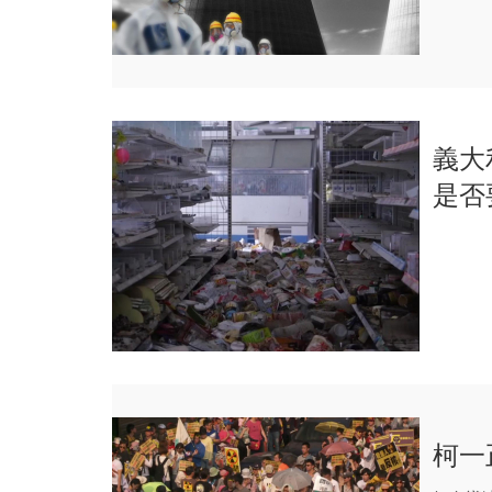
義大
是否
柯一