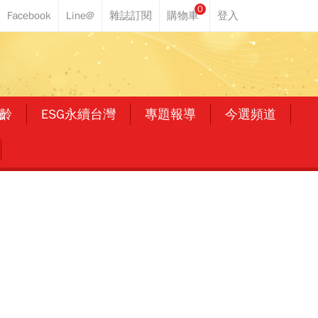
0
齡
ESG永續台灣
專題報導
今選頻道