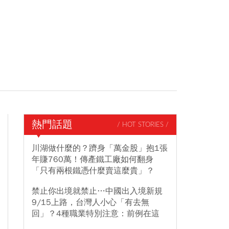
熱門話題
/ HOT STORIES /
川湖做什麼的？躋身「萬金股」抱1張
年賺760萬！傳產鐵工廠如何翻身
「只有兩根鐵憑什麼賣這麼貴」？
禁止你出境就禁止…中國出入境新規
9/15上路，台灣人小心「有去無
回」？4種職業特別注意：前例在這