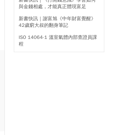
新書快訊｜《打開錢意識》學會如何
與金錢相處，才能真正體現富足
新書快訊｜謝富旭《中年財富覺醒》
42歲窮大叔的翻身筆記
ISO 14064-1 溫室氣體內部查證員課
程