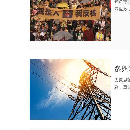
知名導
四重啟
法處理核
參與
天氣風
為，重
決，還有