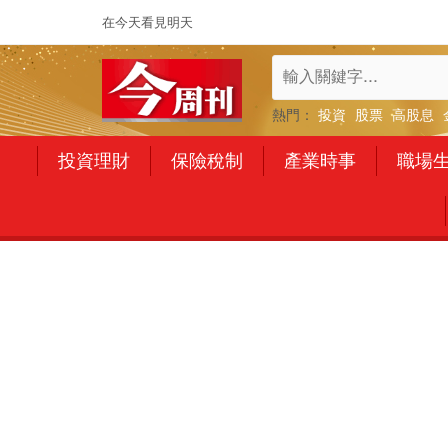
在今天看見明天
熱門：
投資
股票
高股息
投資理財
保險稅制
產業時事
職場