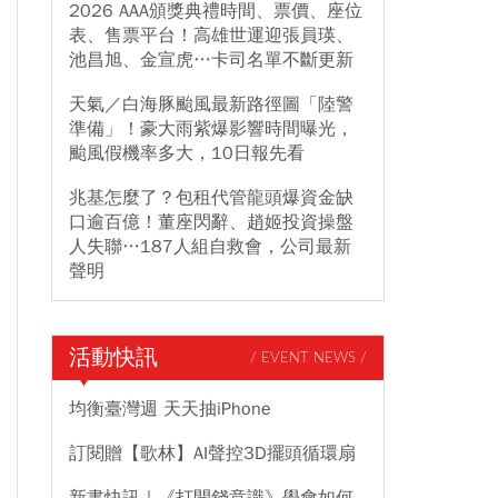
2026 AAA頒獎典禮時間、票價、座位
表、售票平台！高雄世運迎張員瑛、
池昌旭、金宣虎…卡司名單不斷更新
天氣／白海豚颱風最新路徑圖「陸警
準備」！豪大雨紫爆影響時間曝光，
颱風假機率多大，10日報先看
兆基怎麼了？包租代管龍頭爆資金缺
口逾百億！董座閃辭、趙姬投資操盤
人失聯…187人組自救會，公司最新
聲明
活動快訊
/ EVENT NEWS /
均衡臺灣週 天天抽iPhone
訂閱贈【歌林】AI聲控3D擺頭循環扇