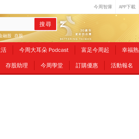
搜尋
金融股
存股
生活
今周大耳朵 Podcast
富足今周起
幸福熟
存股助理
今周學堂
訂購優惠
活動報名