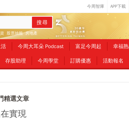
搜尋
資
股票抽籤
房地產
生活
今周大耳朵 Podcast
富足今周起
幸福熟
存股助理
今周學堂
訂購優惠
活動報名
門精選文章
正在實現