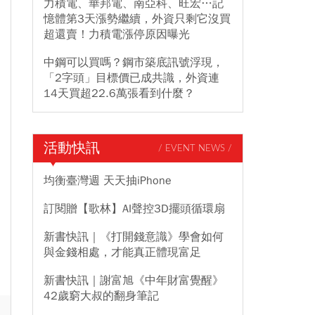
力積電、華邦電、南亞科、旺宏…記
憶體第3天漲勢繼續，外資只剩它沒買
超還賣！力積電漲停原因曝光
中鋼可以買嗎？鋼市築底訊號浮現，
「2字頭」目標價已成共識，外資連
14天買超22.6萬張看到什麼？
活動快訊
/ EVENT NEWS /
均衡臺灣週 天天抽iPhone
訂閱贈【歌林】AI聲控3D擺頭循環扇
新書快訊｜《打開錢意識》學會如何
與金錢相處，才能真正體現富足
新書快訊｜謝富旭《中年財富覺醒》
42歲窮大叔的翻身筆記