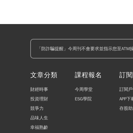
「防詐騙提醒」今周刊不會要求並指示您至ATM
文章分類
課程報名
訂
財經時事
今周學堂
訂閱戶
投資理財
ESG學院
APP下
競爭力
存股助
品味人生
幸福熟齡