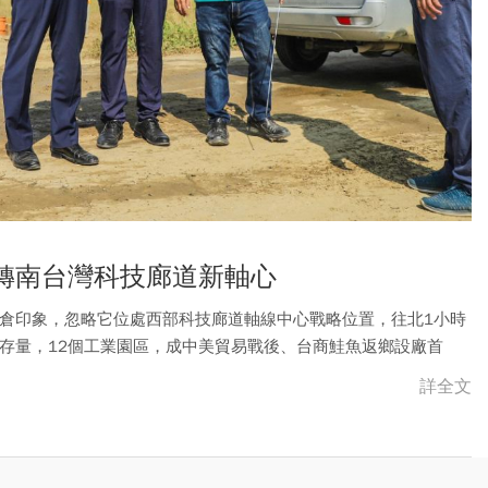
轉南台灣科技廊道新軸心
倉印象，忽略它位處西部科技廊道軸線中心戰略位置，往北1小時
存量，12個工業園區，成中美貿易戰後、台商鮭魚返鄉設廠首
泱大縣正急起直追脫胎換骨。
詳全文