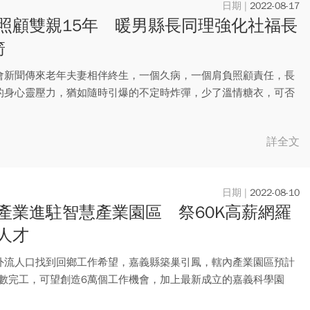
2022-08-17
照顧雙親15年 暖男縣長同理強化社福長
箭
會新聞傳來老年夫妻相伴終生，一個久病，一個肩負照顧責任，長
的身心靈壓力，猶如隨時引爆的不定時炸彈，少了溫情糖衣，可否
直視...
詳全文
2022-08-10
產業進駐智慧產業園區 祭60K高薪網羅
人才
外流人口找到回鄉工作希望，嘉義縣築巢引鳳，轄內產業園區預計
5全數完工，可望創造6萬個工作機會，加上最新成立的嘉義科學園
三...