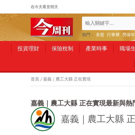
在今天看見明天
熱門：
美股
行事曆
勞保年
投資理財
保險稅制
產業時事
職場
首頁
嘉義｜農工大縣 正在實現
嘉義｜農工大縣 正在實現最新與熱
嘉義｜農工大縣 