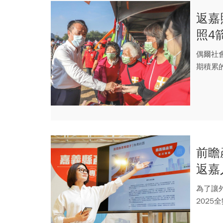
返嘉
照4
偶爾社
期積累
不眨眼，
前瞻
返嘉
為了讓
202
區，吸引