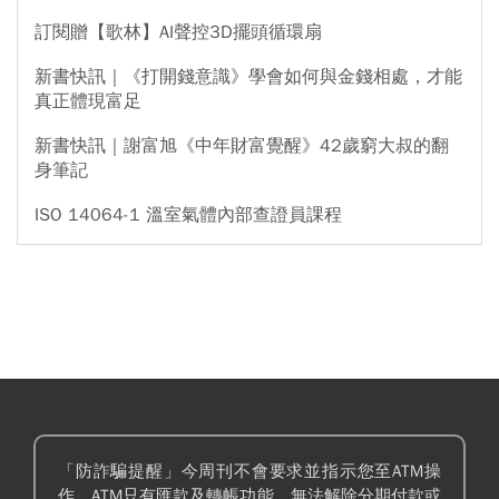
訂閱贈【歌林】AI聲控3D擺頭循環扇
新書快訊｜《打開錢意識》學會如何與金錢相處，才能
真正體現富足
新書快訊｜謝富旭《中年財富覺醒》42歲窮大叔的翻
身筆記
ISO 14064-1 溫室氣體內部查證員課程
「防詐騙提醒」今周刊不會要求並指示您至ATM操
作。ATM只有匯款及轉帳功能，無法解除分期付款或