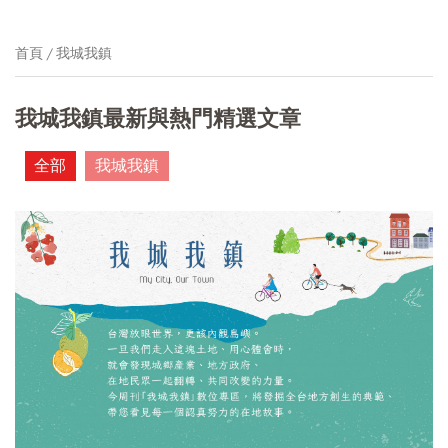
首頁
我城我鎮
我城我鎮最新與熱門精選文章
全部
我城我鎮