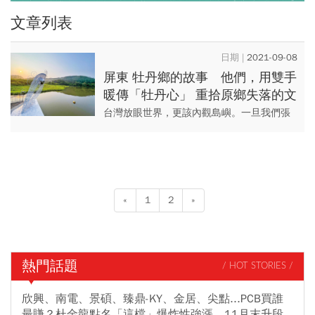
文章列表
2021-09-08
屏東 牡丹鄉的故事 他們，用雙手
暖傳「牡丹心」 重拾原鄉失落的文
化
台灣放眼世界，更該內觀島嶼。一旦我們張
大眼睛，走入這塊土地時，將可以發現從產
業企業、地方政府、在地人民一起翻轉、共
同改變的力量。 本期...
«
1
2
»
熱門話題
/ HOT STORIES /
欣興、南電、景碩、臻鼎-KY、金居、尖點...PCB買誰
最賺？杜金龍點名「這檔」爆炸性強漲，11月末升段