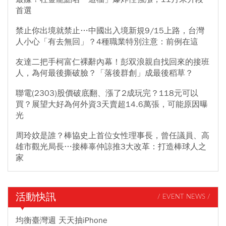
首選
禁止你出境就禁止…中國出入境新規9/15上路，台灣
人小心「有去無回」？4種職業特別注意：前例在這
友達二把手柯富仁裸辭內幕！彭双浪親自找回來的接班
人，為何最後撕破臉？「落後群創」成最後稻草？
聯電(2303)股價破底翻、漲了2成玩完？118元可以
買？展望大好為何外資3天賣超14.6萬張，可能原因曝
光
周玲妏是誰？棒協史上首位女性理事長，曾任議員、高
雄市觀光局長…接棒辜仲諒推3大改革：打造棒球人之
家
活動快訊
/ EVENT NEWS /
均衡臺灣週 天天抽iPhone