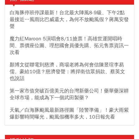
白海豚停班停課最新！台北最大陣風8-9級、下午2點
最接近…風雨比巴威還大，為何不放颱風假？蔣萬安發
聲
魔力紅Maroon 5演唱會8/11搶票！高雄世運開唱時
間、票價座位圖、理想國會員優先購、拓元售票資訊一
次看
顏博文從聯電到慈濟，商場老將為何會信陳昱瑄李易
儒、豪給10億？慈濟發聲：將捍衛信眾捐款、蔡英文
也說話
第一家市值突破百億美元的台灣新藥公司！藥華藥深耕
全球市場，能成為下一個武田製藥？
天氣／白海豚颱風最新路徑圖「陸警準備」！豪大雨紫
爆影響時間曝光，颱風假機率多大，10日報先看