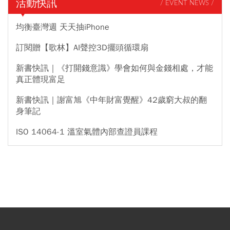
活動快訊
/ EVENT NEWS /
均衡臺灣週 天天抽iPhone
訂閱贈【歌林】AI聲控3D擺頭循環扇
新書快訊｜《打開錢意識》學會如何與金錢相處，才能
真正體現富足
新書快訊｜謝富旭《中年財富覺醒》42歲窮大叔的翻
身筆記
ISO 14064-1 溫室氣體內部查證員課程