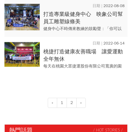
民體適能指導員」檢定考試，由內而外全方位予以企業及運動人才
2022-08-08
對應資源支持。有企業分享，運動場上沒有主管、下屬之分，且不
打造專業級健身中心 映象公司幫
同部門的同事因為運動相識與相處，加速了溝通協調時間，而運動
員工雕塑線條美
指導員制度的導入，宛如橋樑般接起了內部運動話題，甚至扮演起
健身中心不時傳來教練的鼓勵聲：「你可以
外部資源整合角色。
的，堅持下去！再舉五次就完成了。」練習
結束後，教練細心的提出訓練上的建議。這
2022-06-14
裡並不是健身俱樂部，而是映...
桃捷打造健康友善職場 讓愛運動
全年無休
每天在桃園大眾捷運股份有限公司寬廣的園
區中，不時會看到有員工在健走或慢跑，這
是自疫情越趨嚴重以來，桃捷鼓勵公司同仁
們維持動能的運動方式之一，...
«
1
2
»
熱門話題
/ HOT STORIES /