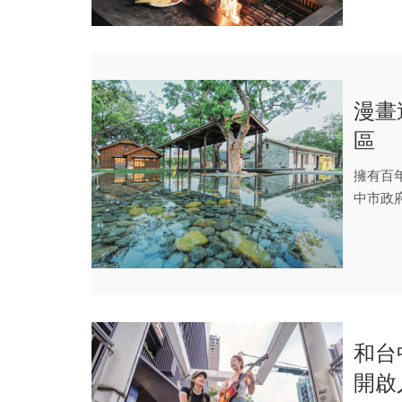
漫畫
區
擁有百
中市政
事，搬進
和台
開啟