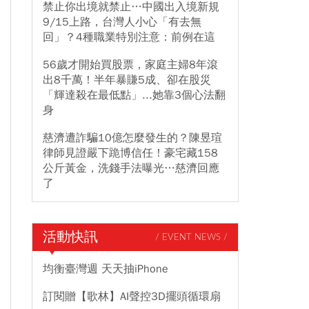
禁止你出境就禁止…中國出入境新規
9/15上路，台灣人小心「有去無
回」？4種職業特別注意：前例在這
56歲才開始買股票，家庭主婦8年滾
出8千萬！半年暴賺5成、卻在股災
「輝達殺在最低點」...她靠3個心法翻
身
慈濟遭詐騙10億怎麼發生的？陳昱瑄
律師見證嚴下跪博信任！豪宅藏158
公斤黃金，洗錢手法曝光…慈濟回應
了
活動快訊
/ EVENT NEWS /
均衡臺灣週 天天抽iPhone
訂閱贈【歌林】AI聲控3D擺頭循環扇