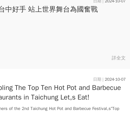
2024-10-07
台中好手 站上世界舞台為國奮戰
詳全文
2024-10-07
ling The Top Ten Hot Pot and Barbecue
urants in Taichung Let,s Eat!
ners of the 2nd Taichung Hot Pot and Barbecue Festival,s“Top