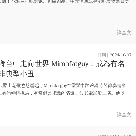
出爐！不論主打吃到飽、頂級肉品、多元湯頭或是能吃美食兼賞美
在...
詳全文
2024-10-07
鄉台中走向世界 Mimofatguy：成為有名
非典型小丑
代爵士老歌悠悠響起，Mimofatguy在掌聲中踏著獨特的節奏走來，
上的他輕輕挑眉，有種似曾相識的情懷，如老電影般上演。他以
詳全文