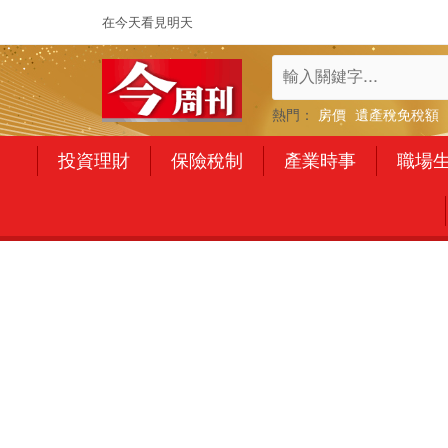
在今天看見明天
熱門：
房價
遺產稅免稅額
投資理財
保險稅制
產業時事
職場