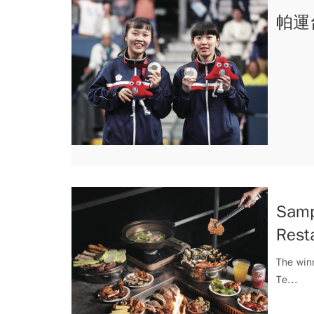
帕運
Samp
Resta
The win
Te...