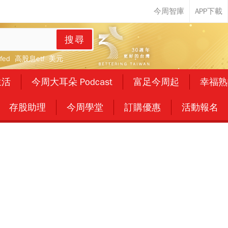
搜尋
fed
高股息etf
美元
生活
今周大耳朵 Podcast
富足今周起
幸福熟
存股助理
今周學堂
訂購優惠
活動報名