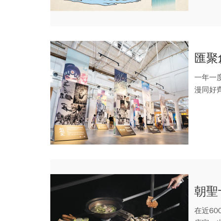
匯聚
一年一
漫同好
呈現台..
朝聖
在近6