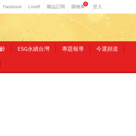
0
齡
ESG永續台灣
專題報導
今選頻道