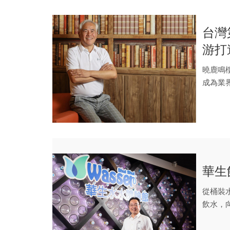
台灣
游打
曉鹿鳴樓
成為業
食新...
華生
從桶裝
飲水，
心力。