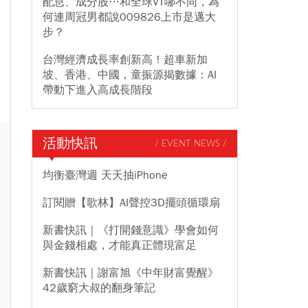
配息、成分股…和全球VT哪不同，為
何連周冠男都說009826上市是邁大
步？
台灣經濟成長率創新高！超車新加
坡、香港、中國，童振源揭數據：AI
帶動下進入高成長階段
活動快訊
/ EVENT NEWS /
均衡臺灣週 天天抽iPhone
訂閱贈【歌林】AI聲控3D擺頭循環扇
新書快訊｜《打開錢意識》學會如何
與金錢相處，才能真正體現富足
新書快訊｜謝富旭《中年財富覺醒》
42歲窮大叔的翻身筆記