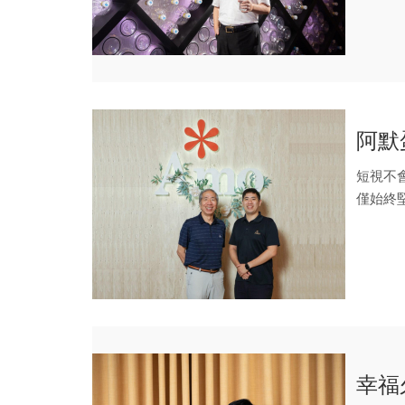
阿默
短視不
僅始終
幸福