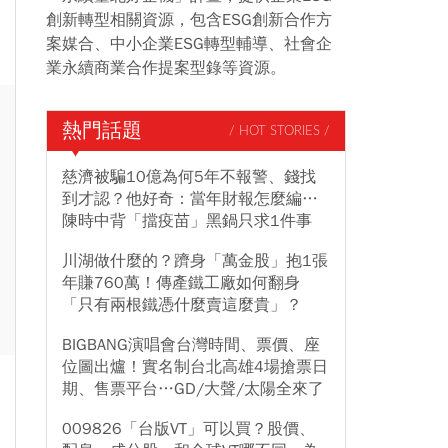
創新轉型相關資源，包含ESG創新合作方
案媒合、中小企業ESG轉型輔導、社會企
業永續商業合作提案型錄等資源。
熱門話題
/ HOT STORIES /
慈濟被騙10億為何5年不報警、錢找
到才認？他好奇：當年財報怎麼編…
陳時中背「擋疫苗」黑鍋只求1件事
川湖做什麼的？躋身「萬金股」抱1張
年賺760萬！傳產鐵工廠如何翻身
「只有兩根鐵憑什麼賣這麼貴」？
BIGBANG演唱會台灣時間、票價、座
位圖出爐！實名制台北高雄4場搶票日
期、售票平台…GD/大聲/太陽全來了
009826「台版VT」可以買？股價、