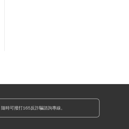
隨時可撥打165反詐騙諮詢專線。