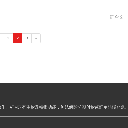
.
詳全文
1
2
3
»
操作。ATM只有匯款及轉帳功能，無法解除分期付款或訂單錯誤問題。