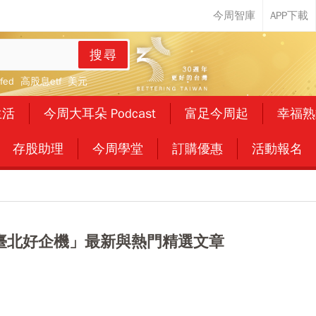
搜尋
fed
高股息etf
美元
生活
今周大耳朵 Podcast
富足今周起
幸福熟
存股助理
今周學堂
訂購優惠
活動報名
續臺北好企機」最新與熱門精選文章