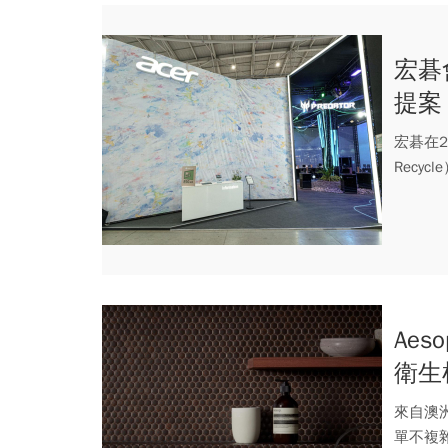
宏碁
提案
宏碁在2
Recy
Ae
衛生
來自澳
單不複