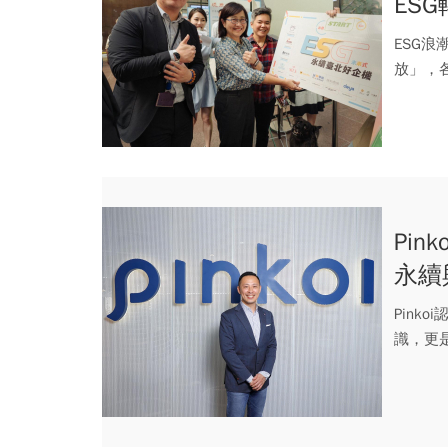
ES
ESG浪
放」，
推出...
Pi
永續
Pin
識，更
感...