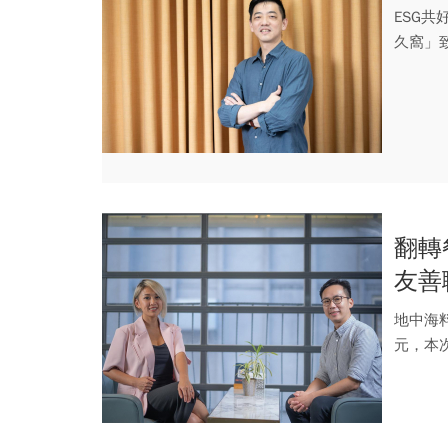
ESG
久窩」致
翻轉
友善
地中海料
元，本
「多...