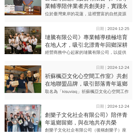
業輔導陪伴業者共創美好，實踐永
續花蓮
位於臺灣東岸的花蓮，這裡豐富的自然資源
與文化底蘊，逐漸成為青年創業者的回流熱
點。面對這片美麗土地上的創業挑戰與機
2024-12-25
遇，磐磯商務顧問股份有限公司...
璉騰有限公司》專業輔導積極培育
在地⼈才，吸引北漂青年回鄉深耕
經營商務中心起家的璉騰有限公司，以提供
創業者較低成本且高效率的創業空間為經營
理念。參與經濟部中小企業署在地青年創育
2024-12-24
坊補助計畫以來，璉騰不僅透...
祈蘇楓亞文化心空間工作室》共創
在地聯盟品牌，吸引部落青年返鄉
創業
取名為「kisuviaq」祈蘇楓亞文化心空間工作
室，為排灣族語「落葉」之意，是由返鄉的
部落青年，為推動在地原民文化產業發展所
2024-12-24
成立的育成基地，...
創樂子文化社企有限公司》陪伴青
年返鄉留鄉，與在地共存共榮
創樂子文化社企有限公司（後稱創樂子）座