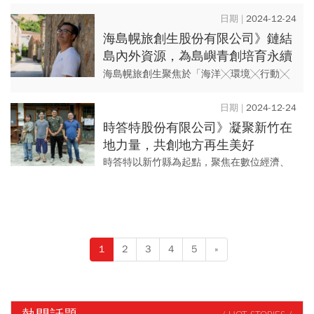
落在雲林縣古坑鄉，由一群常年在雲林服務
的青年志工們集結創立，以社會企業的理念
2024-12-24
經營，陪伴在地青年返鄉留鄉...
海島幌旅創生股份有限公司》鏈結
島內外資源，為島嶼青創培育永續
經營DNA
海島幌旅創生聚焦於「海洋╳環境╳行動╳
數位」議題，透過產官學資源整合、在地青
創團隊陪跑、業師交流輔導等方式，致力為
2024-12-24
離島馬祖的海洋汙染、傳產低...
時答特股份有限公司》凝聚新竹在
地力量，共創地方再生美好
時答特以新竹縣為起點，聚焦在數位經濟、
文創科技、觀光休閒等領域，致力協助地方
人才與產業轉型升級，以共享經濟與設計思
考為核心理念，透過資源媒合...
1
2
3
4
5
»