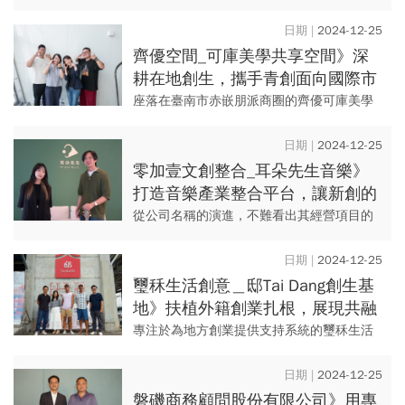
提供最暖心的創業空間，並透過傑神新創加
速器，為青創團隊輔導育成、鏈結相關需求
2024-12-25
資源，期望扶植無數的青創秧...
齊優空間_可庫美學共享空間》深
耕在地創生，攜手青創面向國際市
場
座落在臺南市赤嵌朋派商圈的齊優可庫美學
共享空間（後稱可庫空間）以「共好」為品
牌宗旨，以「Thinking & Linking」為核心...
2024-12-25
零加壹文創整合_耳朵先生音樂》
打造音樂產業整合平台，讓新創的
多樣性被聽見
從公司名稱的演進，不難看出其經營項目的
擴展，零加壹歷經音樂工作室、音樂有限公
司，最終定調在文創整合的位置，更在2021
2024-12-25
年創立「耳朵先生音樂」...
璽秝生活創意＿邸Tai Dang創生基
地》扶植外籍創業扎根，展現共融
地方魅力
專注於為地方創業提供支持系統的璽秝生活
創意有限公司，自2015年深耕臺東，成立名
為「邸Tai Dang創生基地」，協助政府推動
2024-12-25
在地青年創育。...
磐磯商務顧問股份有限公司》用專