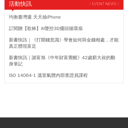
活動快訊
/ EVENT NEWS /
均衡臺灣週 天天抽iPhone
訂閱贈【歌林】AI聲控3D擺頭循環扇
新書快訊｜《打開錢意識》學會如何與金錢相處，才能
真正體現富足
新書快訊｜謝富旭《中年財富覺醒》42歲窮大叔的翻
身筆記
ISO 14064-1 溫室氣體內部查證員課程