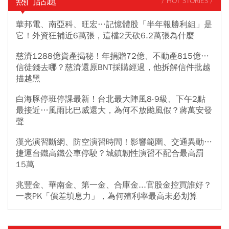
熱門話題
/ HOT STORIES /
華邦電、南亞科、旺宏…記憶體股「半年報勝利組」是
它！外資狂補近6萬張，這檔2天砍6.2萬張為什麼
慈濟1288億資產揭秘！年捐贈72億、不動產815億…
信徒錢去哪？慈濟還原BNT採購經過，他拆解信件批越
描越黑
白海豚停班停課最新！台北最大陣風8-9級、下午2點
最接近…風雨比巴威還大，為何不放颱風假？蔣萬安發
聲
漢光演習斷網、防空演習時間！影響範圍、交通異動…
捷運台鐵高鐵公車停駛？城鎮韌性演習不配合最高罰
15萬
兆豐金、華南金、第一金、合庫金...官股金控買誰好？
一表PK「價差填息力」，為何殖利率最高未必划算