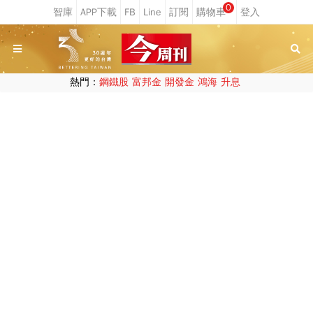
0
熱門：
鋼鐵股
富邦金
開發金
鴻海
升息