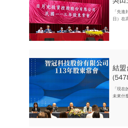
吳田
已見
「先進
日）在
長...
結盟
(5
再戰
「現在
未來什麼
回...