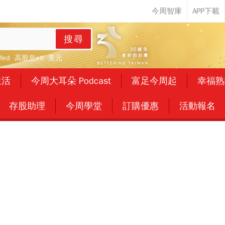
搜尋
fed
高股息etf
美元
生活
今周大耳朵 Podcast
富足今周起
幸福熟
存股助理
今周學堂
訂購優惠
活動報名