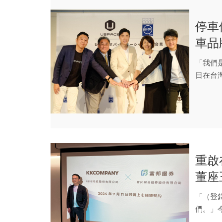
停車
車品
停車
「我們
日在台
慧...
重啟
董座
展的
「（登
們。」
敗的結果