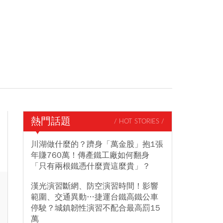
熱門話題
/ HOT STORIES /
川湖做什麼的？躋身「萬金股」抱1張
年賺760萬！傳產鐵工廠如何翻身
「只有兩根鐵憑什麼賣這麼貴」？
漢光演習斷網、防空演習時間！影響
範圍、交通異動…捷運台鐵高鐵公車
停駛？城鎮韌性演習不配合最高罰15
萬