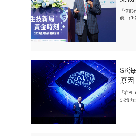
重要
「你們
虜、但沒
業論...
SK
原因
得更
「在A
SK海力士