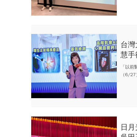
台灣
慧手
攻，
「以前
（6/
會」...
日月