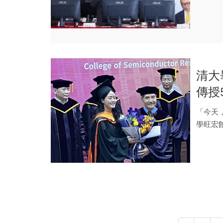
在去年營.
清大
傳授
發展
「今天
學旺宏
業生送上.