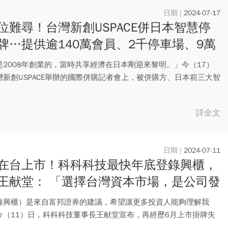
2024-07-17
位難尋！台灣新創USPACE併日本智慧停
牌…提供逾140萬會員、2千停車場、9萬
格
是2008年創業的，當時共享經濟在日本剛迎來黎明。」今（17）
灣新創USPACE舉辦的國際併購記者會上，被併購方、日本前三大智
詳全文
2024-07-11
在台上市！科科科技最快年底登錄興櫃，
王献堂： 「選擇台灣資本市場，是公司發
初衷」
錄興櫃）是來自富邦證券的建議，希望讓更多投資人能夠理解我
今（11）日，科科科技董事長王献堂宣布，再經歷6月上市掛牌失
後，...