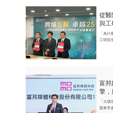
從醫
與工
模
「為什
工研院生
投...
富邦
擎，
空間
「大環
股東常