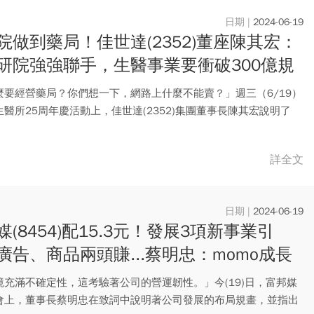
2024-06-19
院做到藥局！佳世達(2352)董座陳其宏：
研院強強聯手，生醫事業要衝破300億規
麼要經營藥局？你們想一下，網路上什麼不能賣？」週三（6/19）
醫所25周年慶活動上，佳世達(2352)集團董事長陳其宏說明了
詳全文
2024-06-19
媒(8454)配15.3元！發展3項新事業引
廣告、商品兩頭賺...蔡明忠：momo成長
仍大
境充滿不確定性，這考驗著公司的營運韌性。」今(19)日，富邦媒
會上，董事長蔡明忠在致詞中說明著公司發展的布局規畫，並指出