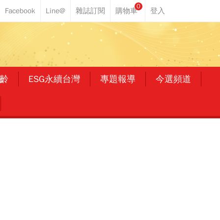
0
齡
ESG永續台灣
專題報導
今選頻道