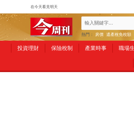
在今天看見明天
熱門：
房價
遺產稅免稅額
投資理財
保險稅制
產業時事
職場