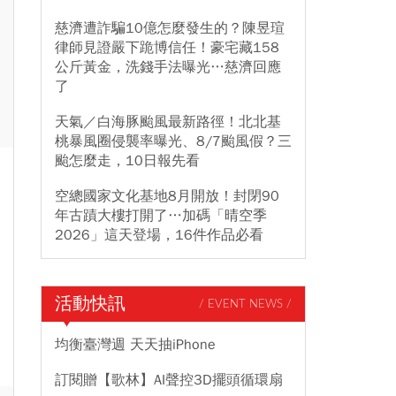
慈濟遭詐騙10億怎麼發生的？陳昱瑄
律師見證嚴下跪博信任！豪宅藏158
公斤黃金，洗錢手法曝光…慈濟回應
了
天氣／白海豚颱風最新路徑！北北基
桃暴風圈侵襲率曝光、8/7颱風假？三
颱怎麼走，10日報先看
空總國家文化基地8月開放！封閉90
年古蹟大樓打開了…加碼「晴空季
2026」這天登場，16件作品必看
活動快訊
/ EVENT NEWS /
均衡臺灣週 天天抽iPhone
訂閱贈【歌林】AI聲控3D擺頭循環扇