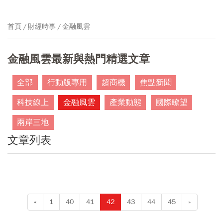
首頁
財經時事
金融風雲
金融風雲最新與熱門精選文章
全部
行動版專用
超商機
焦點新聞
科技線上
金融風雲
產業動態
國際瞭望
兩岸三地
文章列表
«
1
40
41
42
43
44
45
»