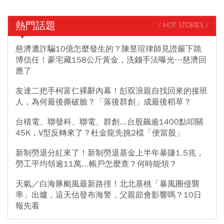
熱門話題
/ HOT STORIES /
慈濟遭詐騙10億怎麼發生的？陳昱瑄律師見證嚴下跪
博信任！豪宅藏158公斤黃金，洗錢手法曝光…慈濟回
應了
友達二把手柯富仁裸辭內幕！彭双浪親自找回來的接班
人，為何最後撕破臉？「落後群創」成最後稻草？
台積電、聯發科、聯電、群創...台股飆逾1400點叩關
45K，V型反轉來了？杜金龍先挑2檔「便當股」
新制勞退分紅來了！新制勞退基金上半年暴賺1.5兆，
勞工平均領逾11萬...帳戶怎麼查？何時能領？
天氣／白海豚颱風最新路徑！北北基桃「暴風圈侵襲
率」出爐，這天估發布海警，父親節會影響嗎？10日
報先看