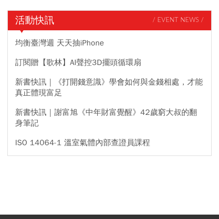
活動快訊
/ EVENT NEWS /
均衡臺灣週 天天抽iPhone
訂閱贈【歌林】AI聲控3D擺頭循環扇
新書快訊｜《打開錢意識》學會如何與金錢相處，才能
真正體現富足
新書快訊｜謝富旭《中年財富覺醒》42歲窮大叔的翻
身筆記
ISO 14064-1 溫室氣體內部查證員課程