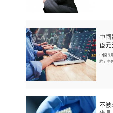
中國
億元
中國長
約」事
聲明，宣
不被