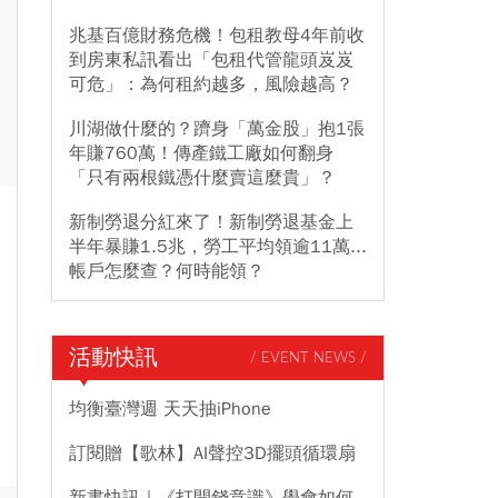
兆基百億財務危機！包租教母4年前收
到房東私訊看出「包租代管龍頭岌岌
可危」：為何租約越多，風險越高？
川湖做什麼的？躋身「萬金股」抱1張
年賺760萬！傳產鐵工廠如何翻身
「只有兩根鐵憑什麼賣這麼貴」？
新制勞退分紅來了！新制勞退基金上
半年暴賺1.5兆，勞工平均領逾11萬...
帳戶怎麼查？何時能領？
活動快訊
/ EVENT NEWS /
均衡臺灣週 天天抽iPhone
訂閱贈【歌林】AI聲控3D擺頭循環扇