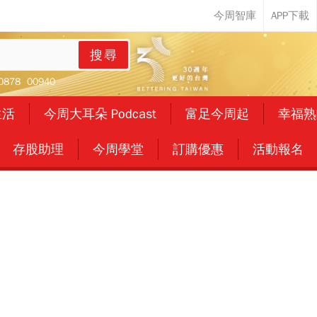
搜尋
0878
00940
生活
今周大耳朵 Podcast
富足今周起
幸福熟
存股助理
今周學堂
訂購優惠
活動報名