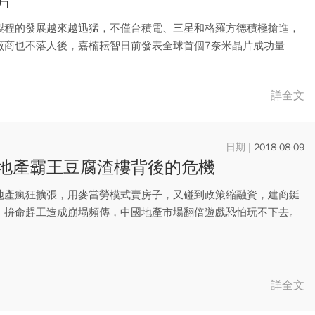
片
製程的發展越來越迅猛，不僅台積電、三星和格羅方德積極搶進，
廠商也不落人後，嘉楠耘智日前發表全球首個7奈米晶片成功量
競爭對...
詳全文
2018-08-09
地產霸王豆腐渣樓背後的危機
地產瘋狂擴張，用麥當勞模式賣房子，又碰到政策縮融資，建商鋌
，拚命趕工造成崩塌頻傳，中國地產市場翻倍遊戲恐怕玩不下去。
詳全文