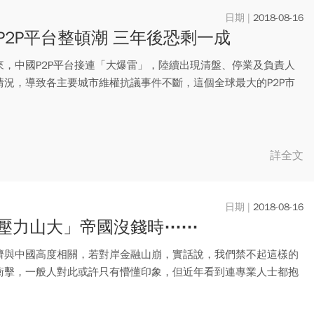
2018-08-16
P2P平台整頓潮 三年後恐剩一成
來，中國P2P平台接連「大爆雷」，陸續出現清盤、停業及負責人
情況，導致各主要城市維權抗議事件不斷，這個全球最大的P2P市
..
詳全文
2018-08-16
壓力山大」帝國沒錢時⋯⋯
濟與中國高度相關，若對岸金融山崩，實話說，我們禁不起這樣的
衝擊，一般人對此或許只有懵懂印象，但近年看到連專業人士都抱
態，...