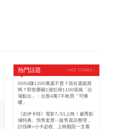
熱門話題
/ HOT STORIES /
0050賺1200萬還不賣？現在還能買
嗎？郭哲榮砸1億狂掃1100張揭「出
場點位」：台股4萬7不敢買「可憐
哪」
《吉伊卡哇》電影7/31上映！威秀影
城特典、預售套票…販售資訊整理，
討伐棒+小卡必收、上映戲院一文看