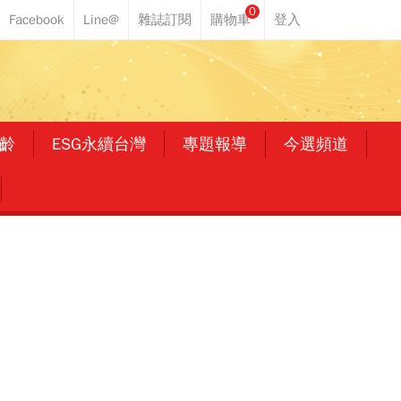
0
齡
ESG永續台灣
專題報導
今選頻道