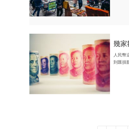
理集團董
幾家
人民幣這
到匯損