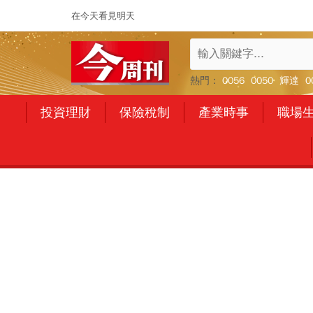
在今天看見明天
熱門：
0056
0050
輝達
0
投資理財
保險稅制
產業時事
職場