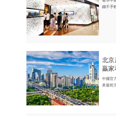
看準中國
錢不手
城...
北京
贏家
中國官
來最乾