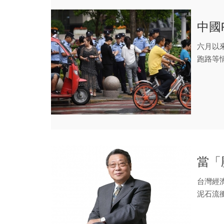
中國
六月以
跑路等
場，究竟.
當「
台灣經
泥石流
持鴕鳥心