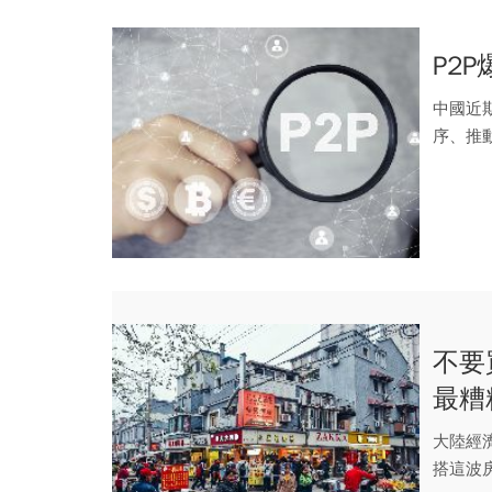
P2
中國近
序、推
不要
最糟
大陸經
搭這波