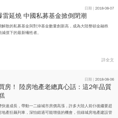
2018-08-07
P爆雷延燒 中國私募基金掀倒閉潮
期解散的私募基金與對沖基金數量創新高，成為大陸整頓金融秩
動減債下的最新犧牲者。
詳全文
2018-08-06
買房！ 陸房地產老總真心話：這2年品質
糕
濟快速成長，帶動一二線城市房價高漲，許多大陸人前仆後繼要趕
房地產狂飆列車，深怕錯過可能增值的機會，但綠城房地產建設管