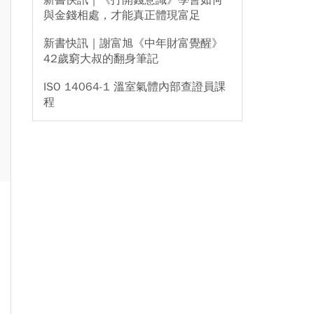
新書快訊｜《打開錢意識》學會如何
與金錢相處，才能真正體現富足
新書快訊｜謝富旭《中年財富覺醒》
42歲窮大叔的翻身筆記
ISO 14064-1 溫室氣體內部查證員課
程