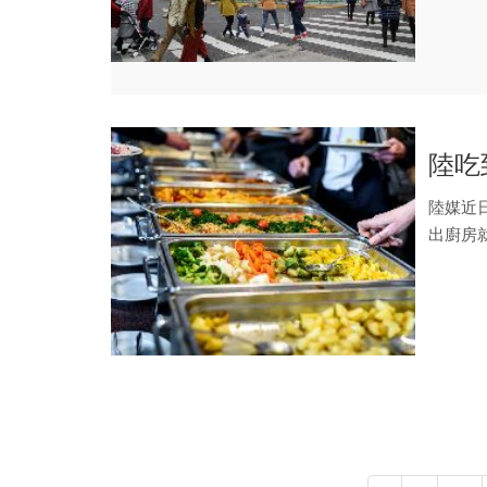
陸吃
陸媒近
出廚房
物整盤從