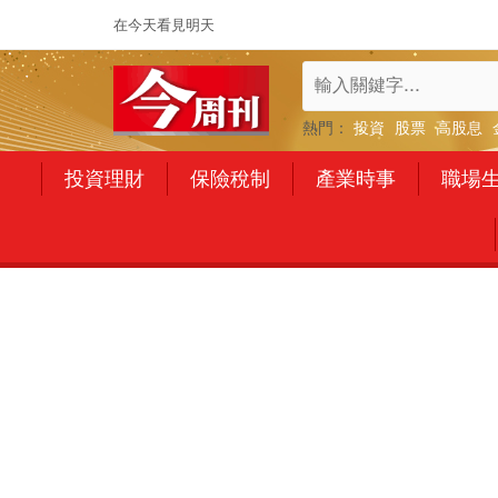
在今天看見明天
熱門：
投資
股票
高股息
投資理財
保險稅制
產業時事
職場