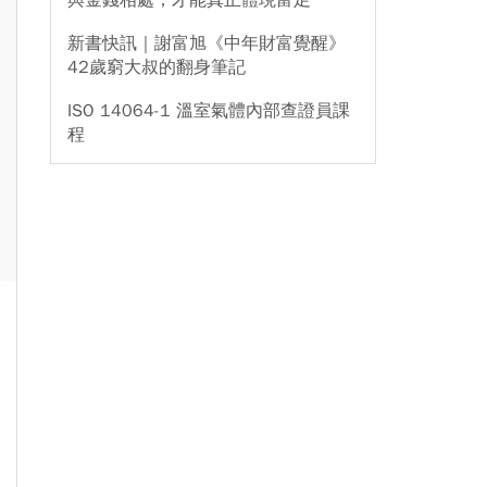
與金錢相處，才能真正體現富足
新書快訊｜謝富旭《中年財富覺醒》
42歲窮大叔的翻身筆記
ISO 14064-1 溫室氣體內部查證員課
程