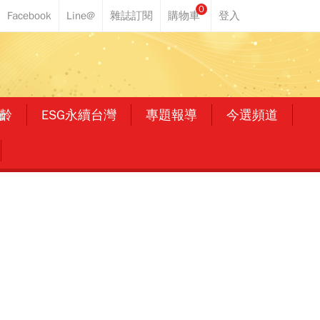
0
齡
ESG永續台灣
專題報導
今選頻道