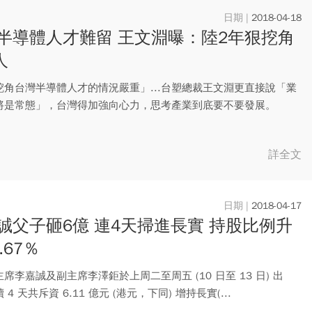
2018-04-18
半導體人才難留 王文淵曝：陸2年狠挖角
人
挖角台灣半導體人才的情況嚴重」...台塑總裁王文淵更直接說「業
將是常態」，台灣得加強向心力，思考產業到底要不要發展。
詳全文
2018-04-17
誠父子砸6億 連4天掃進長實 持股比例升
.67％
席李嘉誠及副主席李澤鉅於上周二至周五 (10 日至 13 日) 出
4 天共斥資 6.11 億元 (港元，下同) 增持長實(...