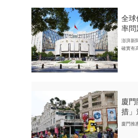
全球
率問
澎湃新
確實有
的原因
廈門
措」
廈門推