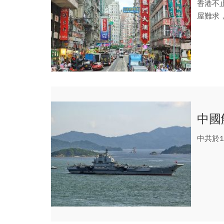
香港不
屋難求
勞等快餐
中國
中共於