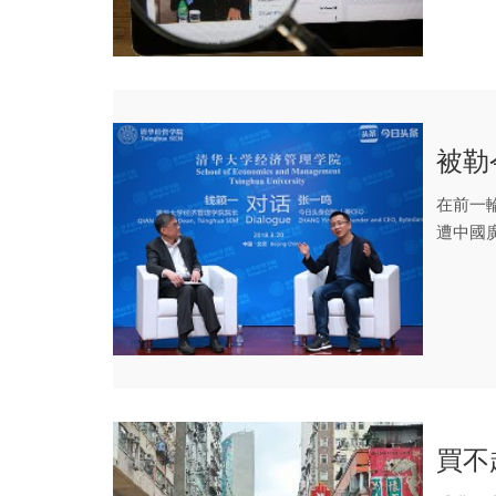
被勒
在前一
遭中國
的短影..
買不