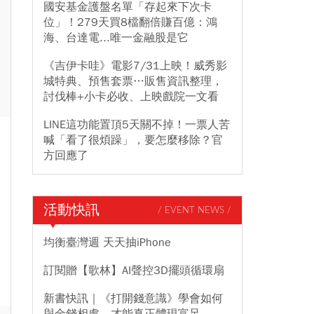
國安基金護盤名單「存起來下次卡
位」！279天買8檔翻倍賺百億：鴻
海、台達電...唯一金融股是它
《吉伊卡哇》電影7/31上映！威秀影
城特典、預售套票…販售資訊整理，
討伐棒+小卡必收、上映戲院一文看
LINE這功能置頂5天關不掉！一票人苦
喊「看了很煩躁」，要怎麼移除？官
方回應了
活動快訊
/ EVENT NEWS /
均衡臺灣週 天天抽iPhone
訂閱贈【歌林】AI聲控3D擺頭循環扇
新書快訊｜《打開錢意識》學會如何