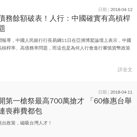
2018-04-12
債務餘額破表！人行：中國確實有高槓桿
題
聞報導，中國人民銀行行長易綱11日在亞洲博鰲論壇上表示，中國
高槓桿率、高債務率問題，而這也是為何人行會進行審慎貨幣政策
。
詳全文
2018-04-11
開第一槍祭最高700萬搶才 「60條惠台舉
連喪葬費都包
惠台政策，磁吸台灣人才！