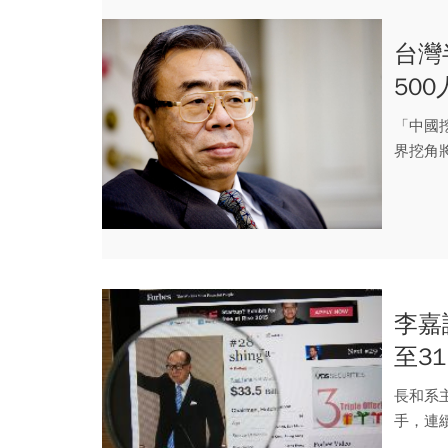
台灣
500
「中國
界挖角
李嘉
至31
長和系主
手，連續 