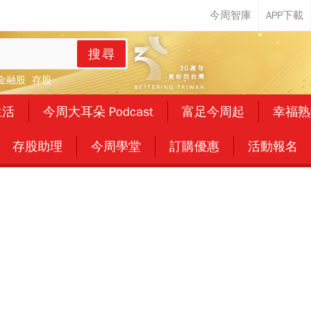
搜尋
金融股
存股
生活
今周大耳朵 Podcast
富足今周起
幸福熟
存股助理
今周學堂
訂購優惠
活動報名