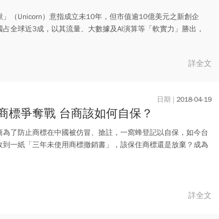
」（Unicorn）意指成立未10年，但市值逾10億美元之新創企
國占全球近3成，以其流量、大數據及AI演算等「軟實力」勝出，
詳全文
2018-04-19
商標爭奪戰 台商該如何自保？
商為了防止商標在中國被仿冒、搶註，一窩蜂登記以自保，如今台
收到一紙「三年未使用商標撤銷書」，該保住商標還是放棄？成為
道難...
詳全文