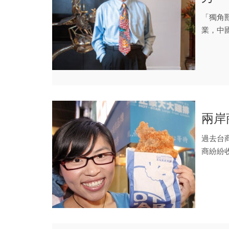
「獨角獸
業，中
相...
兩岸
過去台
商紛紛
台商的一