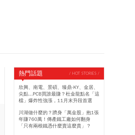
熱門話題
/ HOT STORIES /
欣興、南電、景碩、臻鼎-KY、金居、
尖點...PCB買誰最賺？杜金龍點名「這
檔」爆炸性強漲，11月末升段首選
川湖做什麼的？躋身「萬金股」抱1張
年賺760萬！傳產鐵工廠如何翻身
「只有兩根鐵憑什麼賣這麼貴」？