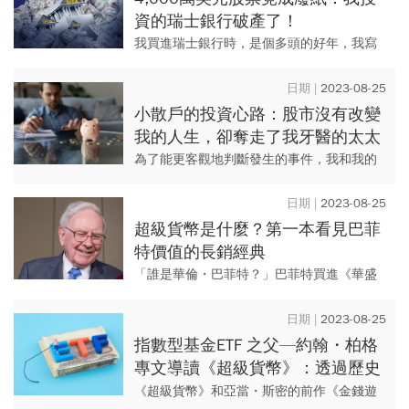
資的瑞士銀行破產了！
我買進瑞士銀行時，是個多頭的好年，我寫
了一本上了所有暢銷榜的暢銷書。現在你奪
走一個普通美國男士一年的豐收或一筆意外
2023-08-25
之財，而本來有很多方式可以...
小散戶的投資心路：股市沒有改變
我的人生，卻奪走了我牙醫的太太
為了能更客觀地判斷發生的事件，我和我的
朋友小散戶勞勃（Odd-Lot Robert）共進午
餐。就像飽學的經濟學家會說的那樣，在宏
2023-08-25
觀的事件裡來...
超級貨幣是什麼？第一本看見巴菲
特價值的長銷經典
「誰是華倫・巴菲特？」巴菲特買進《華盛
頓郵報》（The Washington Post）公司股份
時，裡頭的人這麼問。這些人下訂了50本
2023-08-25
《超級...
指數型基金ETF 之父—約翰・柏格
專文導讀《超級貨幣》：透過歷史
記取教訓，就不會再出現下一個泡
《超級貨幣》和亞當・斯密的前作《金錢遊