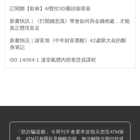
訂閱贈【歌林】AI聲控3D擺頭循環扇
新書快訊｜《打開錢意識》學會如何與金錢相處，才能
真正體現富足
新書快訊｜謝富旭《中年財富覺醒》42歲窮大叔的翻
身筆記
ISO 14064-1 溫室氣體內部查證員課程
「防詐騙提醒」今周刊不會要求並指示您至ATM操
作。ATM只有匯款及轉帳功能，無法解除分期付款或