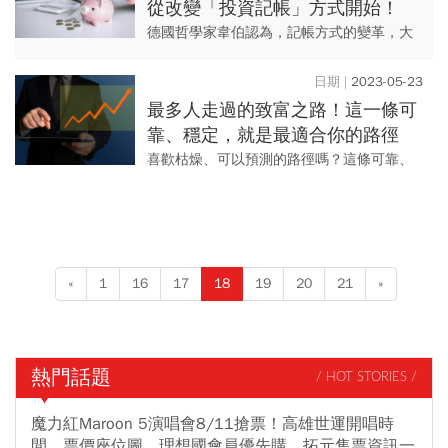
從改變「投資記帳」方式開始！
德國哲學家韋伯認為，記帳方式的變革，大
大促進了西方資本主義的發展。同樣的，一
個對投資記帳方法的小小改變，可能引起您
2023-05-23
財富甚至人生的連鎖質變。
最多人走過的致富之路！這一條可
靠、穩定，就是最適合你的路徑
喜歡枯燥、可以預測的路徑嗎？這條可靠、
穩定的致富之路，可能就是適合你的路徑。
«
1
16
17
18
19
20
21
»
熱門話題
/ HOT STORIES /
魔力紅Maroon 5演唱會8/11搶票！高雄世運開唱時
間、票價座位圖、理想國會員優先購、拓元售票資訊一