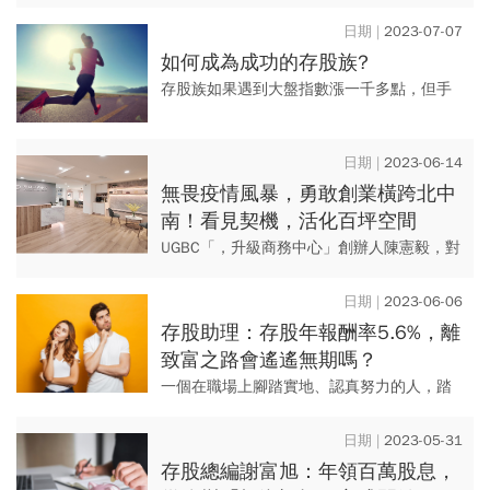
沫
戲》一樣，談論的是後來被稱為「沸騰年
代」（Go-Go years）的美國股市。早在華
2023-07-07
倫・巴菲特（War...
如何成為成功的存股族?
存股族如果遇到大盤指數漲一千多點，但手
中的股票卻靜悄悄地水波不興，有些股票甚
至還反向下跌的情境時，心理感受一定不
2023-06-14
好。殊不知，克服這種「賺了指...
無畏疫情風暴，勇敢創業橫跨北中
南！看見契機，活化百坪空間
UGBC「，升級商務中心」創辦人陳憲毅，對
不動產及金融投資有濃厚興趣，第一份工作
進入銀行圈，後續又到英國倫敦大學進修金
2023-06-06
融投資碩士，畢業歸國後...
存股助理：存股年報酬率5.6%，離
致富之路會遙遙無期嗎？
一個在職場上腳踏實地、認真努力的人，踏
入投資領域，往往會變成好高騖遠、投機取
巧的賭徒！為何會有這樣的落差？值得玩
2023-05-31
味。 編按：原文發表於20...
存股總編謝富旭：年領百萬股息，