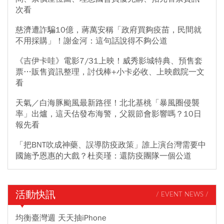
次看
慈濟遭詐騙10億，蔣萬安稱「政府買夠疫苗，民間就
不用採購」！謝金河：這句話說得不夠公道
《吉伊卡哇》電影7/31上映！威秀影城特典、預售套
票…販售資訊整理，討伐棒+小卡必收、上映戲院一文
看
天氣／白海豚颱風最新路徑！北北基桃「暴風圈侵襲
率」出爐，這天估發布海警，父親節會影響嗎？10日
報先看
「把BNT吹成神藥、誤導防疫政策」誰上演台灣需要中
國施予恩惠的大戲？杜奕瑾：還防疫團隊一個公道
活動快訊
/ EVENT NEWS /
均衡臺灣週 天天抽iPhone