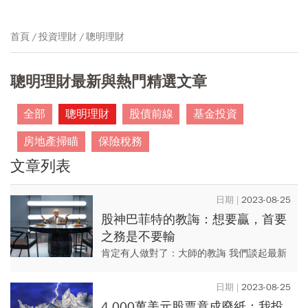
首頁
投資理財
聰明理財
聰明理財最新與熱門精選文章
全部
聰明理財
股債前線
基金投資
房地產掃瞄
保險稅務
文章列表
2023-08-25
股神巴菲特的教誨：想要贏，首要
之務是不要輸
肯定有人做對了：大師的教誨 我們談起最新
版《證券分析》出版後至今的大新聞。班
傑・葛拉漢想起他有個想法要跟我說：新版
2023-08-25
的《智慧型股票投資人...
4,000萬美元股票竟成廢紙：我投