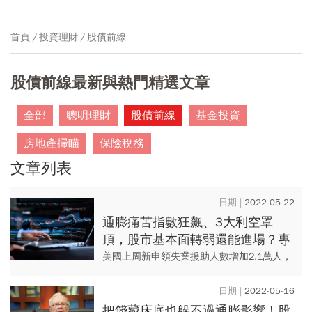
首頁
投資理財
股債前線
股債前線最新與熱門精選文章
全部
聰明理財
股債前線
基金投資
房地產掃瞄
保險稅務
文章列表
2022-05-22
通膨痛苦指數狂飆、3大利空罩
頂，股市基本面轉弱還能進場？專
家：這「兩族群」領軍向前衝
美國上周新申領失業援助人數增加2.1萬人，
升至21.8萬人，多於市場預期。數據顯示，4
周平均新申領失業援助人數增加逾8200人，
2022-05-16
達到19.9...
把錢藏床底也躲不過通膨影響！股