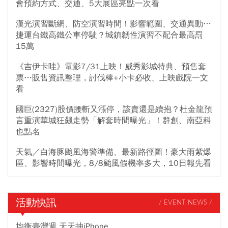
會預約方式、交通、5大展區亮點一次看
漢光演習斷網、防空演習時間！影響範圍、交通異動…
捷運台鐵高鐵公車停駛？城鎮韌性演習不配合最高罰
15萬
《吉伊卡哇》電影7/31上映！威秀影城特典、預售套
票…販售資訊整理，討伐棒+小卡必收、上映戲院一文
看
國巨(2327)股價腰斬又漲停，該賣還是續抱？杜金龍預
言重演華城狂飆走勢「解套時間曝光」！群創、南亞科
也點名
天氣／白海豚颱風海警準備、最新路徑圖！豪大雨紫爆
區、影響時間曝光，8/8颱風假機率多大，10日報先看
活動快訊
/ EVENT NEWS /
均衡臺灣週 天天抽iPhone