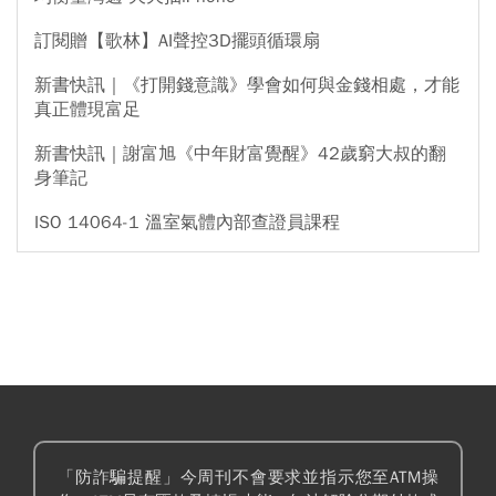
訂閱贈【歌林】AI聲控3D擺頭循環扇
新書快訊｜《打開錢意識》學會如何與金錢相處，才能
真正體現富足
新書快訊｜謝富旭《中年財富覺醒》42歲窮大叔的翻
身筆記
ISO 14064-1 溫室氣體內部查證員課程
「防詐騙提醒」今周刊不會要求並指示您至ATM操