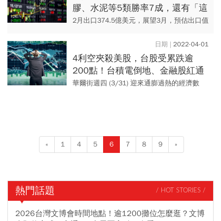
膠、水泥等5類勝率7成，還有「這
族群」報價全面調漲，本季展望佳
2月出口374.5億美元，展望3月，預估出口值
412億美元至430億美元之間，有望創單月新
高，不過在全球供應鏈運行尚未恢復順暢，
2022-04-01
肺炎變種病毒...
4利空夾殺美股，台股受累跌逾
200點！台積電倒地、金融股紅通
通「這檔」半根漲停
華爾街週四 (3/31) 迎來通膨過熱的經濟數
據，加上白宮宣布史上最大石油儲備釋放計
畫、中概股退市危機再起，烏俄兩國恐爆發
核戰，眾多利空消息...
«
1
4
5
6
7
8
9
»
熱門話題
/ HOT STORIES /
2026台灣文博會時間地點！逾1200攤位怎麼逛？文博