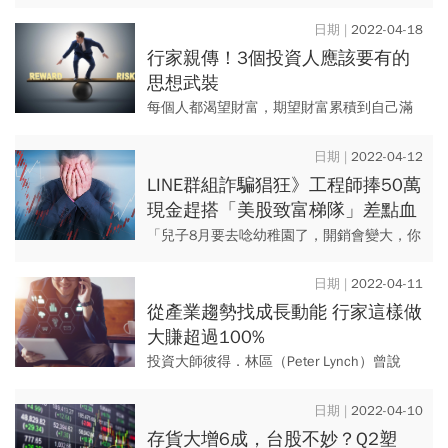
資策略師 Rebecca Patterson 認為，美國聯
準會 (Fed) 的升息力...
2022-04-18
行家親傳！3個投資人應該要有的
思想武裝
每個人都渴望財富，期望財富累積到自己滿
意的程度之後，可以換取自由，得到人生更
大的滿足與快樂。弔詭的是，在追求財富的
2022-04-12
過程中，很多人反而失去了自...
LINE群組詐騙猖狂》工程師捧50萬
現金趕搭「美股致富梯隊」差點血
本無歸…解析五大疑點背後的詐騙
「兒子8月要去唸幼稚園了，開銷會變大，你
手法
可不可以小心一點？」 妻子不斷向丈夫規
勸，希望他不要拿著準備好的50萬去「投
2022-04-11
資」，丈夫認為自己...
從產業趨勢找成長動能 行家這樣做
大賺超過100%
投資大師彼得．林區（Peter Lynch）曾說
過：「發現一個趨勢，只占了投資研判依據
的二○％，接下來，還有好長一段路要
2022-04-10
走！」擅長掌握產業趨...
存貨大增6成，台股不妙？Q2塑