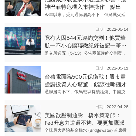
神巴菲特危機入市神操作 點出
2022最重要投資方向
今年以來，受到通膨居高不下、俄烏戰火延
燒、中國疫情升溫衝擊供應鏈，以及聯準會
（Fed）啟動升息循環等諸多因素影響，金融
2022-05-14
市場震盪明顯加劇，但在...
竟有人因544元違約交割！他買華
航一不小心讓聯徵紀錄被記一筆…
「這金額太嘲諷」
證交所週五（5/13）公告兩筆違約交割案，
分別是華昌永昌忠孝分公司，金額是1億
1972萬元，另一筆是群益永和分公司，違約
2022-05-11
金額竟然只有544元...
台積電面臨500元保衛戰！股市震
盪讓投資人心驚驚，錢該往哪擺才
放心？
通膨居高不下、俄烏戰爭持續延燒、中國疫
情升溫衝擊供應鏈，以及美國聯準會（Fed）
貨幣緊縮政策等因素，導致近期金融市場震
2022-04-28
盪加劇，無論美股或台股...
美國欲壓制通膨 橋水策略師：
Fed升息力道還不夠、要更加鷹派
全球最大避險基金橋水 (Bridgewater) 首席投