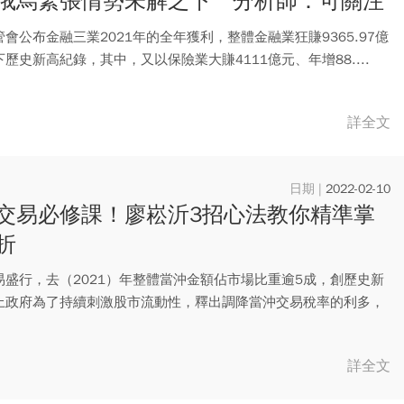
俄烏緊張情勢未解之下 分析師：可關注
股
會公布金融三業2021年的全年獲利，整體金融業狂賺9365.97億
歷史新高紀錄，其中，又以保險業大賺4111億元、年增88....
詳全文
2022-02-10
交易必修課！廖崧沂3招心法教你精準掌
折
易盛行，去（2021）年整體當沖金額佔市場比重逾5成，創歷史新
上政府為了持續刺激股市流動性，釋出調降當沖交易稅率的利多，
..
詳全文