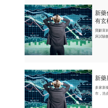
新藥
有玄
寶齡富
床試驗
是，今天.
新藥
多家新藥
市，浩鼎