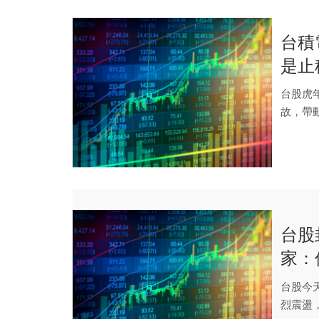
台積
是止
台股虎
故，帶
17806點
台股
家：
投資
台股今
烈震盪