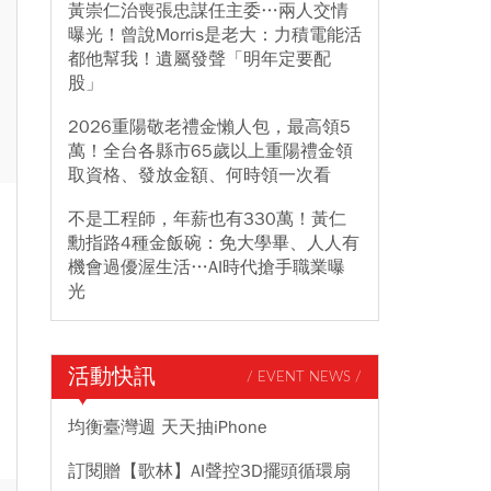
黃崇仁治喪張忠謀任主委…兩人交情
曝光！曾說Morris是老大：力積電能活
都他幫我！遺屬發聲「明年定要配
股」
2026重陽敬老禮金懶人包，最高領5
萬！全台各縣市65歲以上重陽禮金領
取資格、發放金額、何時領一次看
不是工程師，年薪也有330萬！黃仁
勳指路4種金飯碗：免大學畢、人人有
機會過優渥生活…AI時代搶手職業曝
光
活動快訊
/ EVENT NEWS /
均衡臺灣週 天天抽iPhone
訂閱贈【歌林】AI聲控3D擺頭循環扇