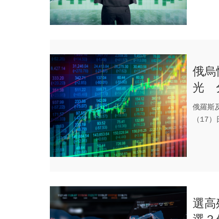
俄烏
光 
布局
俄羅斯
（17
國」開火
選高