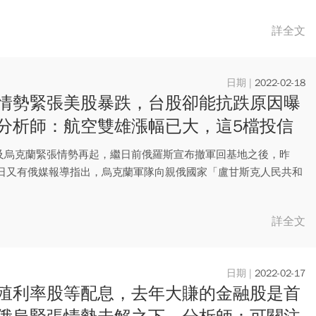
詳全文
2022-02-18
情勢緊張美股暴跌，台股卻能抗跌原因曝
分析師：航空雙雄漲幅已大，這5檔投信
股可留意
及烏克蘭緊張情勢再起，繼日前俄羅斯宣布撤軍回基地之後，昨
）日又有俄媒報導指出，烏克蘭軍隊向親俄國家「盧甘斯克人民共和
，雖...
詳全文
2022-02-17
殖利率股等配息，去年大賺的金融股是首