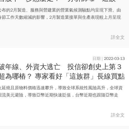
可關注
公布的2月製造、服務與營建業的營業氣候測驗點均呈現下滑。由
春節工作天數縮減的影響，2月製造業接單與生產表現較上月呈現
..
詳全文
2022-03-13
破年線、外資大逃亡 投信卻創史上第３
超為哪樁？ 專家看好「這族群」長線買點
火延燒且原物料價格迅速攀升，導致全球系統性風險高升，全球資
回流美元避險，導致亞幣近期快速貶值，台幣近期也跟隨亞幣走
外資在...
詳全文