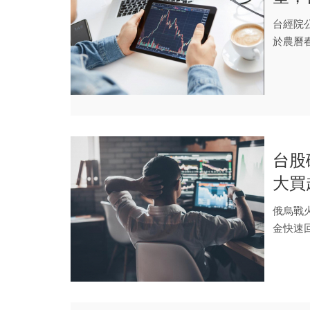
群」
台經院
於農曆
衰退。 .
台股
大買
近了
俄烏戰
金快速
弱，引發