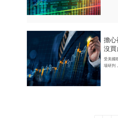
過，分析
擔心
沒買
受美國
場研判，
的...