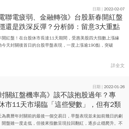
2022-02-07
電聯電疲弱、金融轉強》台股新春開紅盤
穩還是跌深反彈？分析師：留意3大重點
年開紅盤！在台股休市長達11天期間，受惠美股四大指數上漲緣
動今天封關後首日的台股早盤表現，一度上漲逾190點，突破
及...
詳全文
2022-01-26
封關紅盤機率高》該不該抱股過年？專
休市11天市場臨「這些變數」，但有2類
人，不用調整持股
天為農曆年封關前的最後一個交易日，早盤表現並未如前幾日的劇
，開盤雖一度走低，但後來指數呈現拉回翻紅，逐步止穩爬升。不