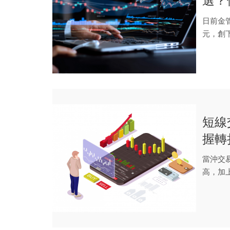
選？
這類
日前金管
元，創下
短線
握轉
當沖交
高，加
推升短線.