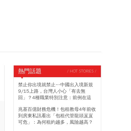
熱門話題
/ HOT STORIES /
禁止你出境就禁止…中國出入境新規
9/15上路，台灣人小心「有去無
回」？4種職業特別注意：前例在這
兆基百億財務危機！包租教母4年前收
到房東私訊看出「包租代管龍頭岌岌
可危」：為何租約越多，風險越高？