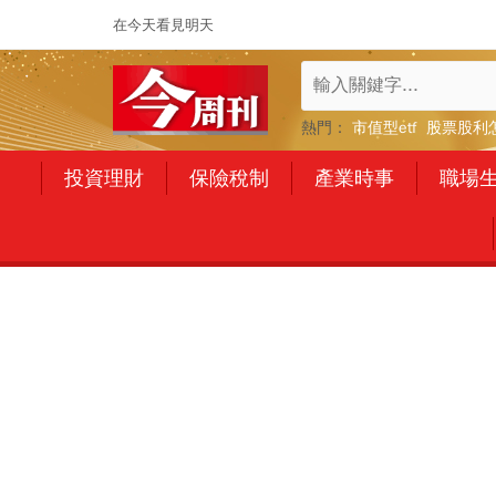
在今天看見明天
熱門：
市值型etf
股票股利
投資理財
保險稅制
產業時事
職場