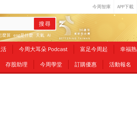
搜尋
怎麼算
esg是什麼
天氣
AI
生活
今周大耳朵 Podcast
富足今周起
幸福熟
存股助理
今周學堂
訂購優惠
活動報名