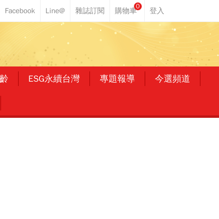
0
齡
ESG永續台灣
專題報導
今選頻道