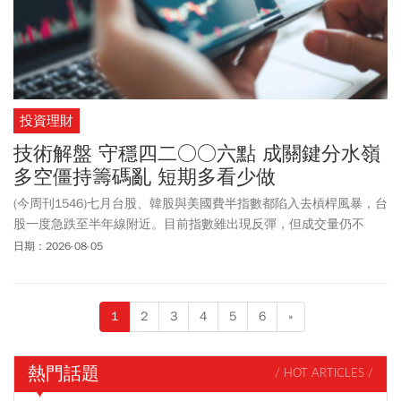
投資理財
技術解盤 守穩四二○○六點 成關鍵分水嶺
多空僵持籌碼亂 短期多看少做
(今周刊1546)七月台股、韓股與美國費半指數都陷入去槓桿風暴，台
股一度急跌至半年線附近。目前指數雖出現反彈，但成交量仍不
足，後市需觀察成交量能否逐步回溫，才可能重返多頭。
日期：2026-08-05
1
2
3
4
5
6
»
熱門話題
/ HOT ARTICLES /