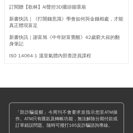
訂閱贈【歌林】AI聲控3D擺頭循環扇
新書快訊｜《打開錢意識》學會如何與金錢相處，才能
真正體現富足
新書快訊｜謝富旭《中年財富覺醒》42歲窮大叔的翻
身筆記
ISO 14064-1 溫室氣體內部查證員課程
「防詐騙提醒」今周刊不會要求並指示您至ATM操
作。ATM只有匯款及轉帳功能，無法解除分期付款或
訂單錯誤問題。隨時可撥打165反詐騙諮詢專線。