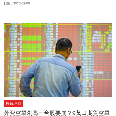
其中以買進台積電淨賺新台幣76.59億元，加上配息達77.72億元獲
日期：2026-08-06
利最多，占總計淨利77%。
投資理財
外資空單創高＝台股要崩？9萬口期貨空單