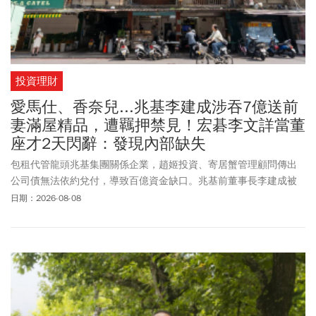
投資理財
愛馬仕、香奈兒...兆基李建成涉吞7億送前
妻滿屋精品，遭羈押禁見！宏碁李文詳當董
座才2天閃辭：發現內部缺失
包租代管龍頭兆基集團關係企業，趙姬投資、寄居蟹管理顧問傳出
公司債無法依約兌付，導致百億資金缺口。兆基前董事長李建成被
查出疑似涉侵占近7億元投資款，台北地檢署8/7會同調查局發動搜
日期：2026-08-08
索，並約談李建成、寄居蟹公司負責人林佑任到案說明。晚間複訊
後北檢認定李建成涉背信等罪嫌重大，當庭將李建成逮捕並聲押禁
見，林佑任200萬交保並限制出境。8/8上午台北地院裁定李建成羈
押禁見。然而，兆基屋管日前才召開董事會，由第二大股東宏碁的
法人代表接任董座一職；未料，宏碁8/7晚間發布重訊，法人代表李
文詳接任兆基屋管董事長後，發現公司存在內部管理缺失，因此，
已辭去董事長、法人董事及總經理等職務。李文詳接掌不到2天便火