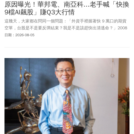
原因曝光！華邦電、南亞科...老手喊「快換
9檔AI飆股」賺Q3大行情
這幾天，大家都在問同一個問題：「外資手裡握著快 9 萬口的期貨
空單，台股是不是要反彈結束？我是不是該趕快出清逃命？」2008
年金融海嘯、2020 年疫情股災，大家都曾經歷過，因此只要看到
日期：2026-08-05
「外資空單創高」，很多人第一個反應就是：「是不是該先跑？」