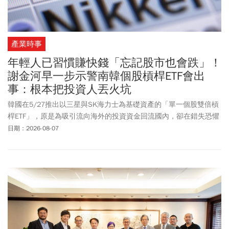
產業時事
年輕人已習慣賺快錢「忘記股市也會跌」！
謝金河早一步示警南韓個股槓桿ETF會出
事：根本把投資人丟火坑
韓國在5/27推出以三星與SK海力士為基礎資產的「單一個股雙倍槓
桿ETF」，原是為吸引流向海外的投資資金回流國內，卻在錯失恐懼
症（FOMO）的蔓延下，引發20-30歲青年世代瘋狂湧入。單一個股
日期：2026-08-07
雙倍槓桿殺傷力驚人，最早提出示警，就是財信傳媒董事長謝金
河，他早在6月中就不斷提醒兩倍槓桿的殺傷力，而後韓股正因為這
樣的高風險投資商品，陷入前所未有的劇烈波動。