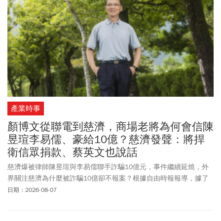
速退出，也讓兆基風暴再度擴大。
產業時事
顏博文從聯電到慈濟，商場老將為何會信陳
昱瑄李易儒、豪給10億？慈濟發聲：將捍
衛信眾捐款、蔡英文也說話
慈濟爆被律師陳昱瑄與李易儒聯手詐騙10億元，事件繼續延燒，外
界關注慈濟為什麼被詐騙10億卻不報案？根據自由時報報導，據了
解，慈濟未主動追究，主因是多年來始終未察覺自己受騙，直到調
日期：2026-08-07
查局從陳昱瑄及其名下公司可疑金流反向追查，聯繫慈濟核對款項
性質、交易經過，慈濟才知道自己是鉅額詐欺案被害人。慈濟週五