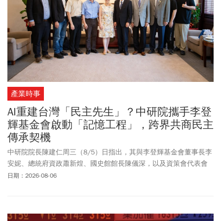
產業時事
AI重建台灣「民主先生」？中研院攜手李登
輝基金會啟動「記憶工程」，跨界共商民主
傳承契機
中研院院長陳建仁周三（8/5）日指出，其與李登輝基金會董事長李
安妮、總統府資政蕭新煌、國史館館長陳儀深，以及資策會代表會
晤，就人工智慧（AI）主權與應用、台灣文史資料保存等議題交換意
日期：2026-08-06
見，並就「李登輝記憶工程」未來合作可能性進行交流。陳建仁強
調，科技發展應建立在可信史料、嚴謹考證與尊重歷史的基礎上，
期盼結合跨領域研究能量，推動台灣重要文史資料的數位典藏與知
識轉譯。