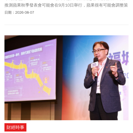
推測蘋果秋季發表會可能會在9月10日舉行，蘋果很有可能會調整策
略，先行推出iPhone 18 Pro及首款iPhone摺疊機，將重點放在高階
日期：2026-08-07
機款。而外界也推估，受到記憶體吃緊及台積電先進製程拉升成本
的情況下，iPhone 18 Pro的售價可能落在1349至1399 美元(約台幣
4萬3453 元至4萬5064 元）之間，首款摺疊iPhone則至少要價2000
美元(約新台幣6萬4578元)，甚至可能刷新蘋果的紀錄。外媒報導，
獨立科技記者高燦鳴(Tim Culpan)指出，由於DRAM供貨缺口巨大，
已產出晶片無法完成整合封裝，台積電手握價值大約10億美元的蘋
果處理器，只能靜靜躺在台積電廠房裡面，等待DRAM到貨，才能進
行封裝並到下一個生產環節。
財經時事