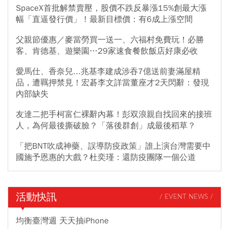
SpaceX首批解禁賣壓，股價不跌反暴漲15%創最大漲
幅「直逼發行價」！最新目標價：有6成上漲空間
父親節優惠／麥當勞買一送一、六福村免費玩！必勝
客、肯德基、遊樂園…29家速食餐飲飯店好康必收
愛馬仕、香奈兒...兆基李建成涉吞7億送前妻滿屋精
品，遭羈押禁見！宏碁李文詳當董座才2天閃辭：發現
內部缺失
友達二把手柯富仁裸辭內幕！彭双浪親自找回來的接班
人，為何最後撕破臉？「落後群創」成最後稻草？
「把BNT吹成神藥、誤導防疫政策」誰上演台灣需要中
國施予恩惠的大戲？杜奕瑾：還防疫團隊一個公道
活動快訊
/ EVENT NEWS /
均衡臺灣週 天天抽iPhone