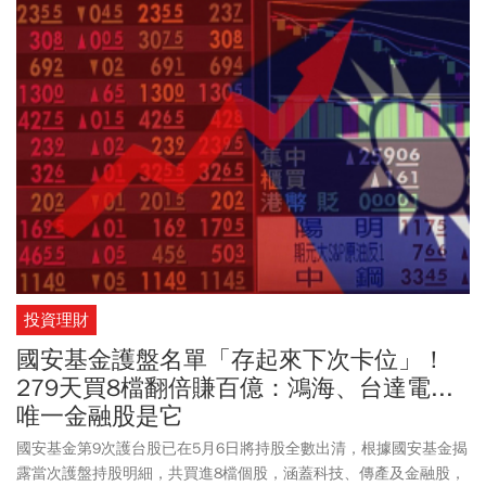
投資理財
國安基金護盤名單「存起來下次卡位」！
279天買8檔翻倍賺百億：鴻海、台達電...
唯一金融股是它
國安基金第9次護台股已在5月6日將持股全數出清，根據國安基金揭
露當次護盤持股明細，共買進8檔個股，涵蓋科技、傳產及金融股，