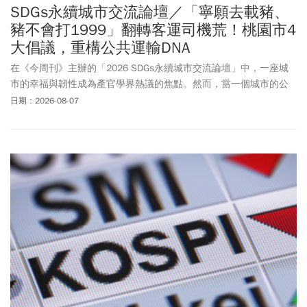
SDGs永續城市交流論壇／「寧願去載豬、
豬不會打1999」翻轉客運司機荒！桃園市4
大倡議，重構公共運輸DNA
在《今周刊》主辦的「2026 SDGs永續城市交流論壇」中，一座城
市的幸福與韌性成為產官學界熱議的焦點。然而，當一個城市的公
共運輸因為「沒有司機」而面臨減班甚至癱瘓，幸福又該從何談
日期：2026-08-07
起？桃園市政府交通局局長張新福以「受訓即就業：翻轉人生，暢
行桃園」為題發表專題分享，針對當前全台灣面臨的客運司機嚴重
短缺
危機
，提出了劃時代的創新解方與前瞻思維。