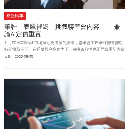
產業時事
華許「表鷹裡鴿」挑戰聯準會內容 ——兼
論AI定價重置
7 月FOMC釋出比市場預期更鷹派的訊號，聯準會主席華許卻選擇以
時間換取空間。在通膨與利率角力下，AI投資熱潮也正面臨重新評價
的考驗。
日期：2026-08-05