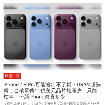
(8/7)委由理律法律事務所發3點聲明稿，強調將請求法院依法將犯罪
所得發還給被害人，並保留依法提出附帶民事訴訟請求賠償，採取
一切必要法律措施，以捍衛慈濟基金會及社會捐款大眾之權益。而
前總統蔡英文也在臉書發聲，感謝慈濟在疫情期間願意投入資源、
協助採購並捐贈疫苗，出發點是救人，也是回應社會的急迫需要，
如今傳出受託採購過程涉及詐騙，慈濟同樣是受害者。不過蔡英文
也表示，當年防疫及疫苗採購團隊，就是在壓力下，一方面與時間
賽跑，一方面堅持程序與專業，很多判斷，在當下未必容易被理
解，但今天回頭來看，更能體會那份謹慎背後所承擔的責任。
職場生活
iPhone 18 Pro可能會出不了貨？DRAM超缺
貨，台積電傳10億美元晶片堆廠房「只能
枯等」…新iPhone會貴多少
今周刊編按：iPhone 18 Pro發布倒數，新機消息卻眾說紛紜？外界