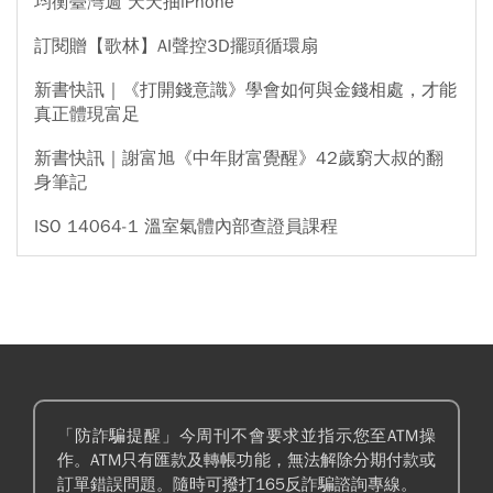
均衡臺灣週 天天抽iPhone
訂閱贈【歌林】AI聲控3D擺頭循環扇
新書快訊｜《打開錢意識》學會如何與金錢相處，才能
真正體現富足
新書快訊｜謝富旭《中年財富覺醒》42歲窮大叔的翻
身筆記
ISO 14064-1 溫室氣體內部查證員課程
「防詐騙提醒」今周刊不會要求並指示您至ATM操
作。ATM只有匯款及轉帳功能，無法解除分期付款或
訂單錯誤問題。隨時可撥打165反詐騙諮詢專線。