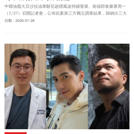
中聯油脂大豆沙拉油苯駢芘超標風波持續發展。衛福部食藥署周一
（7/27）召開記者會，公布此案第三方獨立調查結果，歸納出三大
重點包括：第一，高風險原料須搭配製程及檢驗監測管理；第二，
日期：2026-07-28
製程監控及異常改善機制未落實；第三，業者未落實食品安全管理
及風險管控機制。行政院政委陳時中指出，此案並非單一因素造
成，而是原料風險與製程管控環環相扣：中聯對苯駢芘的危害分析
（HA）科學性不足，未將關鍵風險節點納入管制，加上製程參數多
次偏離管制基準卻未落實矯正，問題才會持續未解。談到政治責任
議題，陳時中表示，政治責任應視有無疏失、怠惰而定；他強調從7
月1日下令中聯停工、停售起，歷經下架、重罰、修法等程序，行政
團隊一路按部就班處理，過程有憑有據，並無延宕情事。記者追問
後續相關食安事件，是否會採「全面下架」做法？陳時中強調「政
治歸政治，專業歸專業」，並直言行政單位專注專業部分，盡量把
事情做完，至於是否要全部下架，他坦言若如此，「很快大家都沒
有東西可以吃了」。