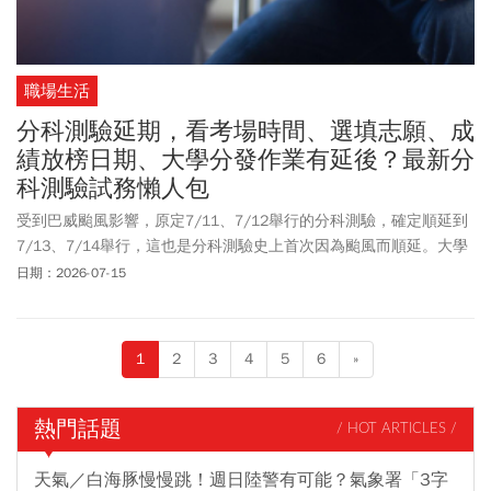
職場生活
分科測驗延期，看考場時間、選填志願、成
績放榜日期、大學分發作業有延後？最新分
科測驗試務懶人包
受到巴威颱風影響，原定7/11、7/12舉行的分科測驗，確定順延到
7/13、7/14舉行，這也是分科測驗史上首次因為颱風而順延。大學
入學考試中心提醒，雖然考試日期順延，但考生應試號碼與考場地
日期：2026-07-15
點均不變；看考場時間則調整為7/12下午4點到下午6點。《今周
刊》整理最新有關分科測驗考程變動、成績公布時間、分科測驗放
榜時間資訊懶人包。
1
2
3
4
5
6
»
熱門話題
/ HOT ARTICLES /
天氣／白海豚慢慢跳！週日陸警有可能？氣象署「3字