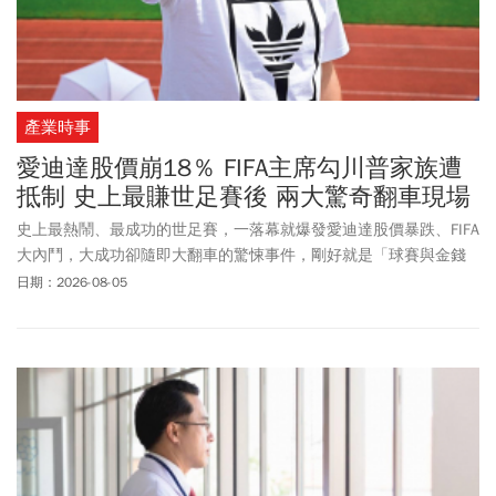
產業時事
愛迪達股價崩18％ FIFA主席勾川普家族遭
抵制 史上最賺世足賽後 兩大驚奇翻車現場
史上最熱鬧、最成功的世足賽，一落幕就爆發愛迪達股價暴跌、FIFA
大內鬥，大成功卻隨即大翻車的驚悚事件，剛好就是「球賽與金錢
對撞」的最佳寫照！
日期：2026-08-05