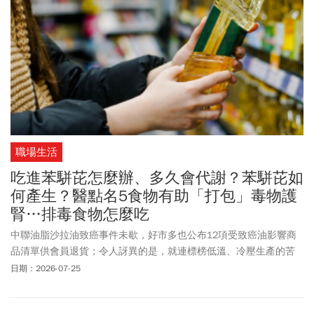
職場生活
吃進苯駢芘怎麼辦、多久會代謝？苯駢芘如
何產生？醫點名5食物有助「打包」毒物護
腎…排毒食物怎麼吃
中聯油脂沙拉油致癌事件未歇，好市多也公布12項受致癌油影響商
品清單供會員退貨；令人訝異的是，就連標榜低溫、冷壓生產的苦
茶油也被驗出一級致癌物苯駢芘(BaP)超標。苯駢芘到底是什麼？苯
日期：2026-07-25
駢芘最大來源是哪、吃進多久人體會代謝、吃哪些食物有助排毒
呢？