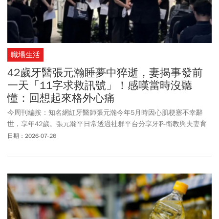
醫師黃軒在臉書上分享，很多所謂「好好健康的人突然猝死」，並
不是真的毫無原因。以下是黃軒臉書分享全文。
職場生活
42歲牙醫張元瀚睡夢中猝逝，妻揭事發前
一天「11字求救訊號」！感嘆當時沒聽
懂：回想起來格外心痛
今周刊編按：知名網紅牙醫師張元瀚今年5月時因心肌梗塞不幸辭
世，享年42歲。張元瀚平日常透過社群平台分享牙科衛教與夫妻育
兒日常，突然離世，讓不少人感嘆人生無常。同為牙醫師的妻子葉
日期：2026-07-26
映彤日前在IG發布悼念影片，透露先生最後一天曾透露警訊，但自
己當下聽不懂，如今發生憾事讓她深感痛心。幸福熟齡報導，國泰
綜合醫院心血管中心主治醫師黃晨祐指出，現代社會步調緊湊，壓
力大與不規律的生活作息幾已成為常態。許多人以為「身體撐得住
就沒事」，卻忽略心臟其實正默默承受巨大負擔。