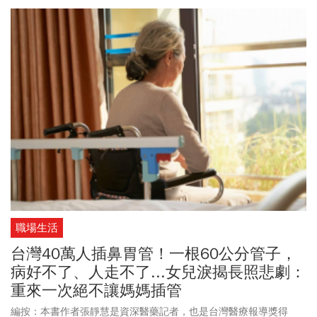
職場生活
台灣40萬人插鼻胃管！一根60公分管子，
病好不了、人走不了...女兒淚揭長照悲劇：
重來一次絕不讓媽媽插管
編按：本書作者張靜慧是資深醫藥記者，也是台灣醫療報導獎得