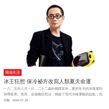
職場生活
冰王狂想 保冷祕方改寫人類夏天命運
一八○五年八月一日，二十二歲的都鐸宣布，要把冬天的冰塊運到
熱帶販售。然而，這個瘋狂想法，開啟了現代冷鏈運輸的起點，也
改變人類受到夏天死亡威脅的命運。
日期：2026-07-29