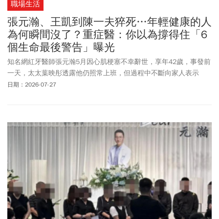
職場生活
張元瀚、王凱到陳一夫猝死…年輕健康的人
為何瞬間沒了？重症醫：你以為撐得住「6
個生命最後警告」曝光
知名網紅牙醫師張元瀚5月因心肌梗塞不幸辭世，享年42歲，事發前
一天，太太葉映彤透露他仍照常上班，但過程中不斷向家人表示
「我整個人好像快要爆掉了」，甚至不論
喝水
或吃東西，都覺得身
日期：2026-07-27
體狀態不太對勁。而43歲演員王凱周日(7/26)驚傳猝死在家中，警
方、救護人員到場時，王凱已明顯死亡，身形消瘦與螢幕前形象落
差相當大，目前研判疑似因身體突發急症猝逝，死因仍待檢警釐
清。另外，知名音樂家陳一夫7/26於家中猝逝，享年56歲，他的最
後臉書發文是在7/25上午9點，提到自己聽音樂會聽到一半突發性胃
痙攣掛急診，才喊話「大家都要健健康康的喔」，沒想到卻發生憾
事離世。家屬雖未說明猝逝原因，但從他最後發文提到發生「突發
性胃痙攣」病症來看，突發性胃痙攣是在「中上腹部」、靠近心窩
位置，感受到鋒利絞痛，嚴重甚至痛到冒冷汗甚至無法行走，和心
臟病相關病徵或有雷同，發生心肌梗塞的機率，相對其他可能要來
的高。為什麼夏天年輕人猝死的新聞一件接一件？胸腔暨重症專科