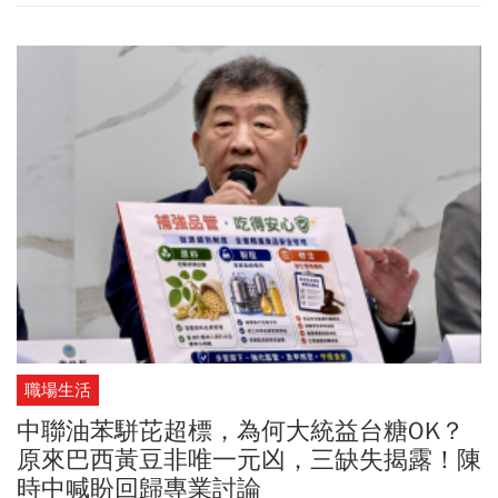
職場生活
中聯油苯駢芘超標，為何大統益台糖OK？
原來巴西黃豆非唯一元凶，三缺失揭露！陳
時中喊盼回歸專業討論