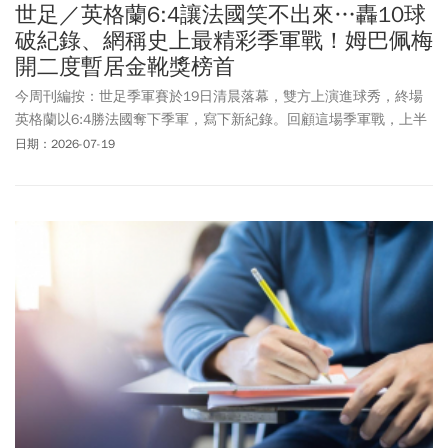
世足／英格蘭6:4讓法國笑不出來…轟10球
破紀錄、網稱史上最精彩季軍戰！姆巴佩梅
開二度暫居金靴獎榜首
今周刊編按：世足季軍賽於19日清晨落幕，雙方上演進球秀，終場
英格蘭以6:4勝法國奪下季軍，寫下新紀錄。回顧這場季軍戰，上半
場開賽不到3分鐘英格蘭賴斯就率先拿分，接著又拿下3分，以4:0分
日期：2026-07-19
差領先法國，讓法國主力們笑容漸失；下半場法國在姆巴佩的帶領
下助法國追分，終場英格蘭以6:4贏法國，奪下勝利。這場賽事兩隊
共奪下10分，寫下季軍戰史上最多的分數。而這場比賽，法國隊前
鋒姆巴佩更梅開二度，本屆進球數和生涯進球數皆一舉超越阿根廷
梅西，並以10球的紀錄暫居本屆金靴獎榜首，有望蟬聯這項大獎。
世足賽冠軍戰將於20日凌晨3時登場，由西班牙迎戰阿根廷。