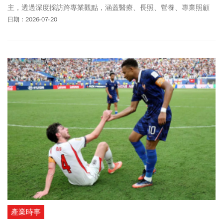
主，透過深度採訪跨專業觀點，涵蓋醫療、長照、營養、專業照顧
者與家庭照顧者的經驗，及法律、倫理面的思考，全面剖析斷食的
日期：2026-07-20
爭議與迷思、插不插鼻胃管的難題。透過真實的生命故事反思，
「吃」是生活中再尋常不過的小事，卻是高齡照護的難題。鼻胃管
一定要插嗎？斷食真的可以善終嗎？若不插鼻胃管也不刻意斷食，
有沒有可能好好吃到生命最後？
產業時事