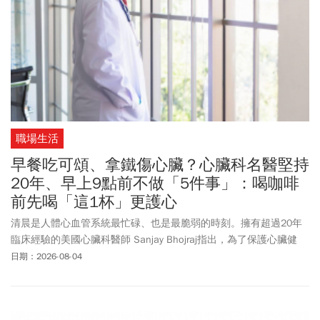
職場生活
早餐吃可頌、拿鐵傷心臟？心臟科名醫堅持
20年、早上9點前不做「5件事」：喝咖啡
前先喝「這1杯」更護心
清晨是人體心血管系統最忙碌、也是最脆弱的時刻。擁有超過20年
臨床經驗的美國心臟科醫師 Sanjay Bhojraj指出，為了保護心臟健
康，他每天早上9點以前，絕對不會做的5件事。他提醒，許多人習
日期：2026-08-04
以為常的早餐選擇、咖啡習慣，甚至一早面對工作的壓力，都可能
在不知不覺中增加心血管負擔。