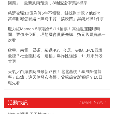
回應」...最新風雨預測，8地區達停班課標準
慈濟被騙10億為何5年不報警、錢找到才認？他好奇：
當年財報怎麼編…陳時中背「擋疫苗」黑鍋只求1件事
魔力紅Maroon 5演唱會8/11搶票！高雄世運開唱時
間、票價座位圖、理想國會員優先購、拓元售票資訊一
次看
欣興、南電、景碩、臻鼎-KY、金居、尖點...PCB買誰
最賺？杜金龍點名「這檔」爆炸性強漲，11月末升段
首選
天氣／白海豚颱風最新路徑！北北基桃「暴風圈侵襲
率」出爐，這天估發布海警，父親節會影響嗎？10日
報先看
活動快訊
/ EVENT NEWS /