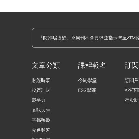
「防詐騙提醒」今周刊不會要求並指示您至ATM
文章分類
課程報名
訂
財經時事
今周學堂
訂閱戶
投資理財
ESG學院
APP下
競爭力
存股助
品味人生
幸福熟齡
今選頻道