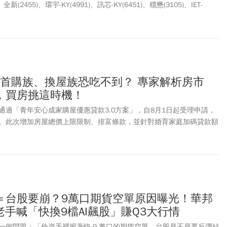
、全新(2455)、環宇-KY(4991)、訊芯-KY(6451)、穩懋(3105)、IET-
個股，週三(8/5)亮燈漲停直到收盤。其中，聯亞周四(8/6)繼續拉出第5根漲
元，不僅重返2千元大關，更成功收復半年線，從本波低點1485元短短5
根漲停後周四維持小漲，最高來到757元；華星光連3日亮燈後，今跌逾
前光通訊概念股大多都強勢鎖漲停，持有者可以續抱，空手者短線先不
，現在追買風險太大。
！首購族、換屋族恐吃不到？ 專家解析房市
，買房挑這時機！
6日通過「青年安心成家購屋優惠貸款3.0方案」，自8月1日起受理申請，
31日。此次增加房屋總價上限限制、排富條款，並針對婚育家庭加碼貸款額
家顏博志（阿北）指出，青安3.0在制度設計上可能治標不治本。3+3補
還款
壓力
，但核心問題仍是房價太高，以雙北市設定總價級距3,500萬
即便加碼補貼婚育家庭，他們核心需求的三房案源也很難壓在總價限制內，
換屋族買不到狀況。
＝台股要崩？9萬口期貨空單原因曝光！華邦
.老手喊「快換9檔AI飆股」賺Q3大行情
一個問題：「外資手裡握著快 9 萬口的期貨空單，台股是不是要反彈結