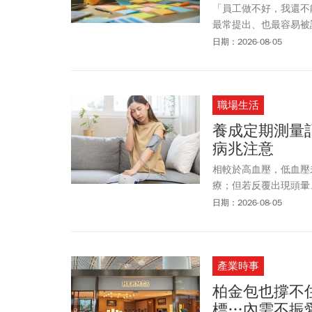
「員工做不好，我還不
最常提出、也最容易被
效，甚至嚴格要求績效
日期：2026-08-05
職場生活
養成定期測量
病兆注意
相較於高血壓，低血壓
療；但若反覆出現頭暈
評估治療。
日期：2026-08-05
產業時事
柏金包也撐不
標…內需不振