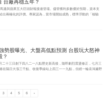
驗 台廠再穩五年？
、亞馬遜與蘋果五大巨頭財報接連登場。儘管獲利多數優於預期，資本支
給出兩極化的評價。專家認為，當市場開始成熟，標準浮動的「檢驗
袋強勢股曝光、大盤高低點預測 台股玩大怒神
股？
在六月二十三日創下四八二一八點歷史新高後，隨即劇烈震盪修正，七月三
雖在隔日大漲三千點、收復季線站上四三一一九點，但經一輪哀鴻遍野
驚膽戰。究竟，台股後市能否在修正後重返康莊大道，又或者，多頭結
3
4
5
6
»