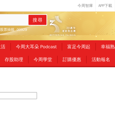
搜尋
股票抽籤
00929
生活
今周大耳朵 Podcast
富足今周起
幸福熟
存股助理
今周學堂
訂購優惠
活動報名