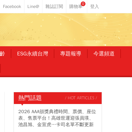
0
齡
ESG永續台灣
專題報導
今選頻道
熱門話題
/ HOT ARTICLES /
2026 AAA頒獎典禮時間、票價、座位
表、售票平台！高雄世運迎張員瑛、
池昌旭、金宣虎…卡司名單不斷更新