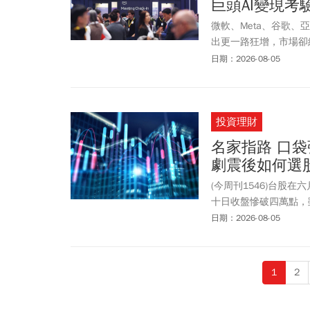
巨頭AI變現考
微軟、Meta、谷歌
出更一路狂增，市場卻
期」已經來臨。
日期：2026-08-05
投資理財
名家指路 口
劇震後如何選
(今周刊1546)台股
十日收盤慘破四萬點，
的殺盤，已讓不少人心
日期：2026-08-05
構已遭破壞？
1
2