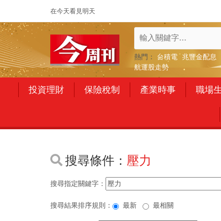
在今天看見明天
熱門：
台積電
兆豐金配息
航運股走勢
投資理財
保險稅制
產業時事
職場
搜尋條件：
壓力
搜尋指定關鍵字：
搜尋結果排序規則：
最新
最相關