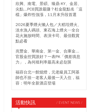
欣興、南電、景碩、臻鼎-KY、金居、
尖點...PCB買誰最賺？杜金龍點名「這
檔」爆炸性強漲，11月末升段首選
2026夏季煙火懶人包／大稻埕煙火、
淡水漁人碼頭、東石海上煙火…全台
花火施放時間、表演卡司、最佳觀賞
點必看
兆豐金、華南金、第一金、合庫金...
官股金控買誰好？一表PK「價差填息
力」，為何殖利率最高未必划算
福容台北一館熄燈，元老級員工阿基
師也不捨…老客人最後一天入住，福
容：明年全新酒店登場
活動快訊
/ EVENT NEWS /