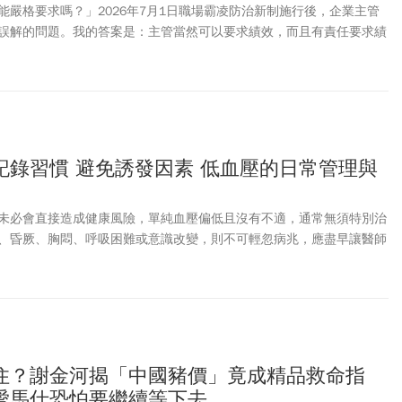
能嚴格要求嗎？」2026年7月1日職場霸凌防治新制施行後，企業主管
誤解的問題。我的答案是：主管當然可以要求績效，而且有責任要求績
也沒問題。
記錄習慣 避免誘發因素 低血壓的日常管理與
未必會直接造成健康風險，單純血壓偏低且沒有不適，通常無須特別治
、昏厥、胸悶、呼吸困難或意識改變，則不可輕忽病兆，應盡早讓醫師
住？謝金河揭「中國豬價」竟成精品救命指
愛馬仕恐怕要繼續等下去