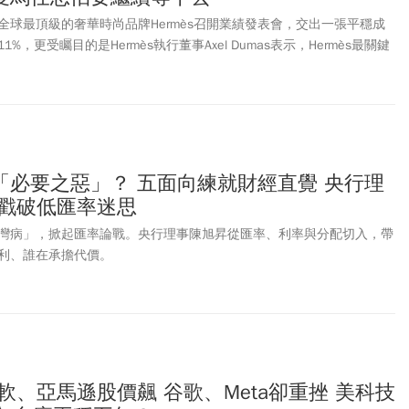
全球最頂級的奢華時尚品牌Hermès召開業績發表會，交出一張平穩成
，更受矚目的是Hermès執行董事Axel Dumas表示，Hermès最關鍵
格是否回升？
「必要之惡」？ 五面向練就財經直覺 央行理
話戳破低匯率迷思
灣病」，掀起匯率論戰。央行理事陳旭昇從匯率、利率與分配切入，帶
利、誰在承擔代價。
軟、亞馬遜股價飆 谷歌、Meta卻重挫 美科技