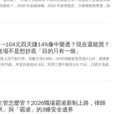
逃命？」2008 年金融海嘯、2020 年疫情股災，大家都曾經歷過，因
創高」，很多人第一個反應就是：「是不是該先跑？」
1.8→104元四天賺14%像中樂透？現在還能買？
進場不是想抄底「目的只有一個」
再度上演千點行情，指數大漲2.88%，0050漲幅更是高達3.13%，股價來
所有均線，本波自最低91.8元、到周三盤中最高104.75元，已經大漲超
昇輝分享，有網友私訊他，說今年初才知道0050，但看著它一直漲，都不
我的貼文，終於在上週四進場買了。沒想到7/31居然漲停，他說好像
，網友知道今年4月底也可以買到90幾元，但當時不敢買，現在又看到
再等更低了。「他安慰自己，4月底買的人只要沒賣，不就跟他現在買一
0.6元的股息。他說沒關係，終於開始行動才更重要」。施昇輝分享，
間很晚，但你不能跟他說為什麼不早一點買？「任何時間看到、任何時間
主管怎麼管？2026職場霸凌新制上路，律師
都該告訴這些人我現在有買，讓他知道他並不孤單」。
求」與「霸凌」的3條安全邊界