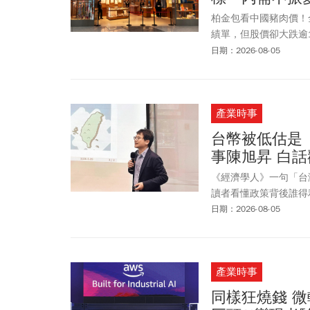
柏金包看中國豬肉價！
績單，但股價卻大跌逾11%
的指標要看中國豬肉價
日期：2026-08-05
產業時事
台幣被低估是
事陳旭昇 白
《經濟學人》一句「台
讀者看懂政策背後誰得
日期：2026-08-05
產業時事
同樣狂燒錢 微