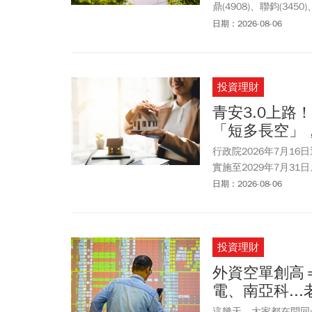
鼎(4908)、聯鈞(3450)
KY(4971)等10檔
日期：2026-08-06
停，鎖住漲停板2375
天大賺6成；波若威4
2%。分析師認為，目
投資理財
要追買，畢竟漲幅已高
青安3.0上路
「短多長空」
行政院2026年7月1
實施至2029年7月
度與利息補貼。房產專
日期：2026-08-06
貼利率雖能延緩自住客
和2,500萬來說，
恐造成首購族買不起、
投資理財
外資空單創高
電、南亞科..
這幾天，大家都在問同