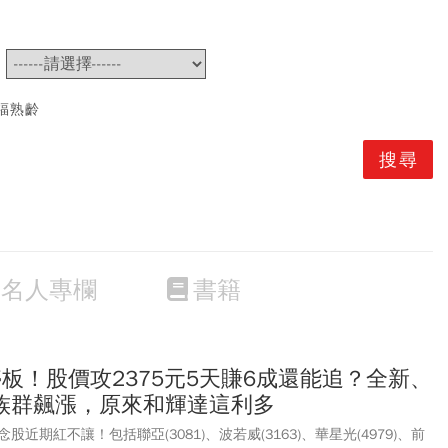
~
福熟齡
名人專欄
書籍
板！股價攻2375元5天賺6成還能追？全新、
族群飆漲，原來和輝達這利多
近期紅不讓！包括聯亞(3081)、波若威(3163)、華星光(4979)、前