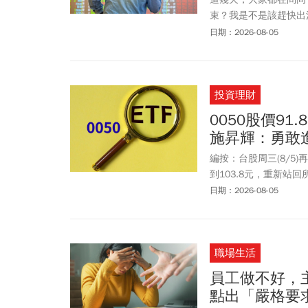
束？我是不是該趕快出清
此只要看到「外資空單
日期：2026-08-05
投資理財
0050股價9
施昇輝：勇敢
編按：台股周三(8/5)
到103.8元，重新站回
過14%。樂活大叔施
日期：2026-08-05
敢進場。「前幾天看了
中了樂透」。施昇輝說
90幾元，就決定不要
職場生活
樣？我有回他，他少了
有人知道0050的時
員工做不好，
知道0050的人，我
點出「嚴格要