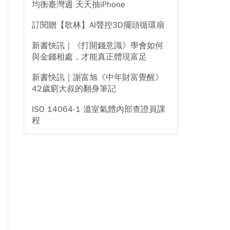
均衡臺灣週 天天抽iPhone
訂閱贈【歌林】AI聲控3D擺頭循環扇
新書快訊｜《打開錢意識》學會如何
與金錢相處，才能真正體現富足
新書快訊｜謝富旭《中年財富覺醒》
42歲窮大叔的翻身筆記
ISO 14064-1 溫室氣體內部查證員課
程