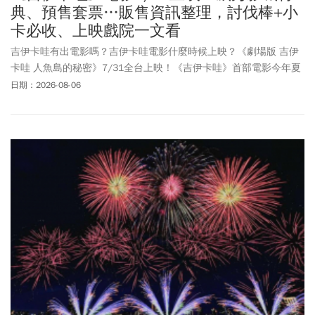
典、預售套票…販售資訊整理，討伐棒+小
卡必收、上映戲院一文看
吉伊卡哇有出電影嗎？吉伊卡哇電影什麼時候上映？《劇場版 吉伊
卡哇 人魚島的秘密》7/31全台上映！《吉伊卡哇》首部電影今年夏
天登場，上映不到1周，全台票房已累計超過4000萬，首周特典祭出
日期：2026-08-06
與日本同款公仔吊飾，第二周特點祭出前導視覺海報，喜歡的粉絲
千萬別錯過了！小可愛首次登上大螢幕，各家戲院也紛紛祭出電影
套餐、限定套票、主題快閃店等。《今周刊》本文整理《劇場版 吉
伊卡哇 人魚島的秘密》影城限定套票內容、首周特典、上映電影院
等資訊，帶吉友一文了解！