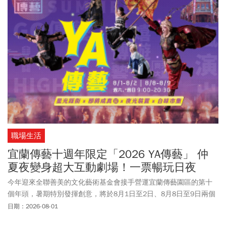
職場生活
宜蘭傳藝十週年限定「2026 YA傳藝」 仲
夏夜變身超大互動劇場！一票暢玩日夜
今年迎來全聯善美的文化藝術基金會接手營運宜蘭傳藝園區的第十
個年頭，暑期特別發揮創意，將於8月1日至2日、8月8日至9日兩個
週末，隆重推出十週年限定盛事「2026 YA傳藝」。活動期間，園區
日期：2026-08-01
特別將營運時間延長至晚間8時30分。這場結合夜間裝置、高互動街