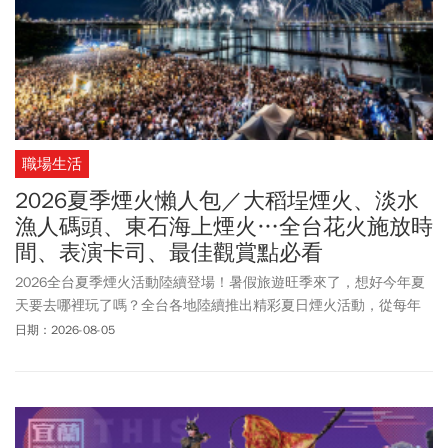
職場生活
2026夏季煙火懶人包／大稻埕煙火、淡水
漁人碼頭、東石海上煙火…全台花火施放時
間、表演卡司、最佳觀賞點必看
2026全台夏季煙火活動陸續登場！暑假旅遊旺季來了，想好今年夏
天要去哪裡玩了嗎？全台各地陸續推出精彩夏日煙火活動，從每年
最受矚目的澎湖花火節、大稻埕煙火、淡水漁人碼頭煙火秀，到慶
日期：2026-08-05
祝捷運三鶯線通車的限定煙火
展演
，還有2026日月潭花火音樂嘉年
華、2026南投巧克力咖啡節、嘉義東石海之夏、2026台南夏日音樂
節「將軍吼」等人氣活動接力登場，讓整個夏天熱鬧不間斷。最新
消息，由於白海豚颱風周末可能影響台灣，故新北淡水漁人碼頭首
場(8月9日)煙火秀延期至8月30日舉行。