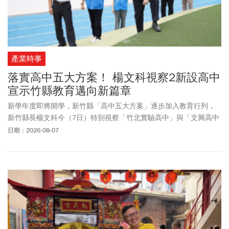
產業時事
落實高中五大方案！ 楊文科視察2新設高中
宣示竹縣教育邁向新篇章
新學年度即將開學，新竹縣「高中五大方案」逐步加入教育行列，
新竹縣長楊文科今（7日）特別視察「竹北實驗高中」與「文興高中
（附設國中部）」校舍建設與整備進度，確保學子開學後擁有安
日期：2026-08-07
全、優質的學習環境，同時也展現縣府持續投資教育、落實「高中
五大方案」的成果！