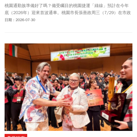
桃園通勤族準備好了嗎？備受矚目的桃園捷運「綠線」預計在今年
底（2026年）迎來首波通車。桃園市長張善政周三（7/29）在市政
會議宣布，捷運棕線機電系統統包工程，及配合綠線延伸中壢的富
日期：2026-07-30
台國小新建工程，分別於7/27、7/28決標。兩案代表桃園各捷運路
線穩健推進。至於桃捷綠線北段，則完成列車自動駕駛及號誌整合
測試，持續朝今年底(2026年)通車目標努力。根據桃園市捷運工程局
網站，桃園捷運綠線首波通車的「G15b站」與「機場捷運A11坑口
站」相鄰。若是今年底(2026年)順利通車後，G15b站與A11坑口
站，可透過轉乘設施銜接，形成綠線與機場捷運的重要轉乘點。依
路線規劃率先開放北段「G11藝文特區站」至「G15b坑口站」共7座
車站。這條路線不僅串連桃園藝文特區、南崁生活圈和目前的機場
捷運線，象徵桃園正式邁向「雙捷運路網」。雙北、桃園市民未來
若需跨縣市上班、上課，便可從機場捷運通達台北車站、新北產業
園區站，後續轉乘台鐵、台北捷運、新北環狀線等。此外，也能轉
乘到桃園機場、高鐵桃園站。進一步強化便利的雙北、桃園一日生
活圈。