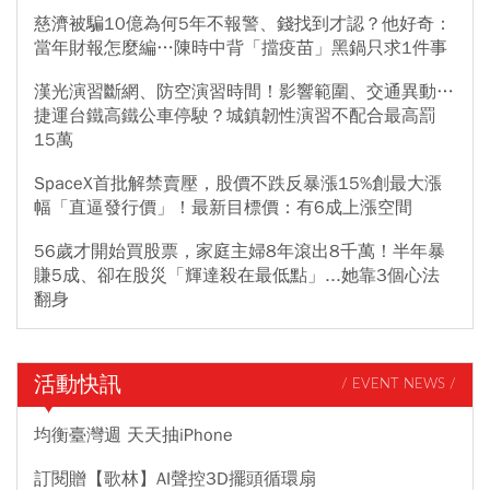
慈濟被騙10億為何5年不報警、錢找到才認？他好奇：
當年財報怎麼編…陳時中背「擋疫苗」黑鍋只求1件事
漢光演習斷網、防空演習時間！影響範圍、交通異動…
捷運台鐵高鐵公車停駛？城鎮韌性演習不配合最高罰
15萬
SpaceX首批解禁賣壓，股價不跌反暴漲15%創最大漲
幅「直逼發行價」！最新目標價：有6成上漲空間
56歲才開始買股票，家庭主婦8年滾出8千萬！半年暴
賺5成、卻在股災「輝達殺在最低點」...她靠3個心法
翻身
活動快訊
/ EVENT NEWS /
均衡臺灣週 天天抽iPhone
訂閱贈【歌林】AI聲控3D擺頭循環扇