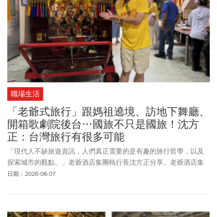
職場生活
「老爺式旅行」跟媽祖遶境、訪地下舞廳、
開箱歌劇院後台…國旅不只是國旅！沈方
正：台灣旅行有很多可能
「現代人不缺旅遊資訊，人們真正需要的是有趣的旅行哲學，以及
探索城市的觀點。」老爺酒店集團執行長沈方正分享。老爺酒店集
團於2022年推出「老爺式旅行」，帶遊客探訪台灣不同的玩樂型
日期：2026-08-07
態。今年的主題是「島嶼的弦外之音」，將音樂作為探索城市的濾
鏡，從「當代浪潮碰撞」、「台灣經典再現」與「初始音頻脈動」3
個面向，規劃9條深度路線。沈方正表示，這2~3年國旅被批評得很