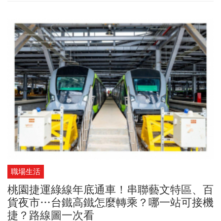
頭表演與道地台味市集的盛夏慶典，不僅要展現宜蘭傳藝園區獨有
的夜色浪漫，更盛情邀請全台民眾在仲夏夜入園，感受一票暢玩日
夜的全新旅遊體驗。此外，8月1日(六)活動開幕當天適逢原住民族
日，園區特別回饋社會，凡持有原住民身分相關證件的朋友，當天
皆可享有本人免費入園的專屬優惠。
職場生活
桃園捷運綠線年底通車！串聯藝文特區、百
貨夜市…台鐵高鐵怎麼轉乘？哪一站可接機
捷？路線圖一次看