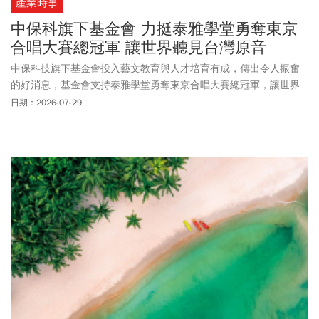
產業時事
中保科旗下基金會 力挺泰雅學堂勇奪東京
合唱大賽總冠軍 讓世界聽見台灣原音
中保科技旗下基金會投入藝文教育與人才培育有成，傳出令人振奮
的好消息，基金會支持泰雅學堂勇奪東京合唱大賽總冠軍，讓世界
聽見台灣原音。泰雅學堂青年合唱團與泰雅之聲合唱團組成的台灣
日期：2026-07-29
代表隊，於7月22日遠赴日本參加「2026 第八屆東京國際合唱大
賽」。在匯集全球12國、45支頂尖隊伍、約 1200 名合唱菁英的激
烈競爭中，成軍不到三年的泰雅學堂青年合唱團以精湛實力和深厚
的文化底蘊脫穎而出，一舉奪下青年組金質獎第一名、當代組金質
獎第一名、最佳文藝復興歌曲詮釋獎、當代組指定曲最佳詮釋獎以
及最高榮譽「大獎賽總冠軍」等五項大獎；指揮徐惟遠更榮獲「最
佳指揮獎」肯定，讓世界再次聽見來自台灣山林的純粹天聽。