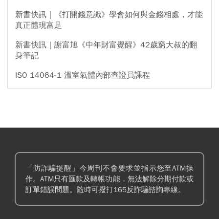
新書快訊｜《打開錢意識》學會如何與金錢相處，才能
真正體現富足
新書快訊｜謝富旭《中年財富覺醒》42歲窮大叔的翻
身筆記
ISO 14064-1 溫室氣體內部查證員課程
「防詐騙提醒」今周刊不會要求並指示您至ATM操
作。ATM只有匯款及轉帳功能，無法解除分期付款或
訂單錯誤問題。隨時可撥打165反詐騙諮詢專線。