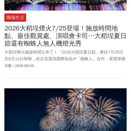
職場生活
2026大稻埕煙火7/25登場！施放時間地
點、最佳觀賞處、演唱會卡司…大稻埕夏日
節還有蜘蛛人無人機燈光秀
大稻埕煙火施放時間公布了！「2026大稻埕夏日節」將於7月25日
至8月15日舉辦，此次首度與國際知名IP「蜘蛛人」合作，更將舉辦
兩場時長長達20分鐘的無人機+煙火秀表演；活動現場還有9米高的
日期：2026-08-05
巨型蜘蛛人氣偶供粉絲們打卡拍照。2026大稻埕煙火秀時間、亮
點、交通指引一次看！