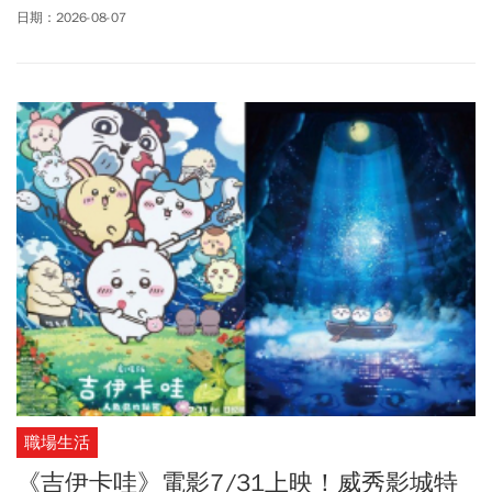
歷經約3年修復，今年(2026年)8月將首度全面對外開放。空總歷史
日期：2026-08-07
可追溯至1939年成立的「臺灣總督府工業研究所」，現存古蹟建築
於1943年正式落成啟用。根據文化部公告，國定古蹟舊辦公大樓及
戰情大樓正式完成修復，這座曾承載工業研究與國防任務的歷史場
域，在完成修復八角窗、頂樓貓道等建築設施後，並保留原有歷史
痕跡。更象徵從「文化實驗場」邁向「文化空總」，最終成為「國
家文化基地」。8/1起搭配「晴空季2026」等多項展覽活動，正式
迎接民眾來訪。此外，2026臺灣文博會文化策展即日起至8月31
日，在空總國家文化基地古蹟大樓展出，今年以「第零位元」為主
題，回應AI人工智慧快速發展所帶來的創作變革，策展規劃「不要
急，你做得很好」、「未來旅行社」、「人性封存 讀取 然後解壓
縮」、「Wake Up！感知覺醒」及「回到明日前」五大展區，串聯
影視、漫畫、出版、工藝及地方風土等不同形式的台灣文化內容。
假日不妨去走走逛逛！
職場生活
《吉伊卡哇》電影7/31上映！威秀影城特