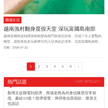
職場生活
越南漁村翻身度假天堂 深玩富國島南部
越南富國島從純樸漁島蛻變為熱門旅遊目的地，完成了令人驚豔的
轉型，讓愈來愈多玩家將它列入亞洲必訪清單。尤其富國島南部，
從世界最長跨海纜車、結合藝術與科技的海上表演，到建築名家打
日期：2026-07-22
造的奢華酒店與創意空間，都讓這座泰國灣畔的熱帶島嶼不再只是
陽光與沙灘的代名詞，而是重新定義了旅人對海島旅遊的想像。
1
2
3
4
5
6
»
熱門話題
/ HOT ARTICLES /
顏博文從聯電到慈濟，商場老將為何會信陳昱瑄李易
儒、豪給10億？慈濟發聲：將捍衛信眾捐款、蔡英文
也說話